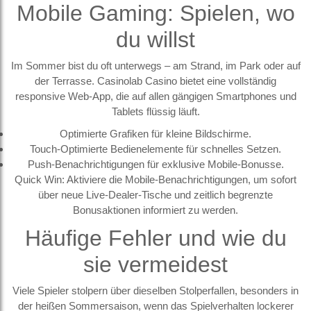
Mobile Gaming: Spielen, wo
du willst
Im Sommer bist du oft unterwegs – am Strand, im Park oder auf
der Terrasse. Casinolab Casino bietet eine vollständig
responsive Web‑App, die auf allen gängigen Smartphones und
Tablets flüssig läuft.
Optimierte Grafiken für kleine Bildschirme.
Touch‑Optimierte Bedienelemente für schnelles Setzen.
Push‑Benachrichtigungen für exklusive Mobile‑Bonusse.
Quick Win: Aktiviere die Mobile‑Benachrichtigungen, um sofort
über neue Live‑Dealer‑Tische und zeitlich begrenzte
Bonusaktionen informiert zu werden.
Häufige Fehler und wie du
sie vermeidest
Viele Spieler stolpern über dieselben Stolperfallen, besonders in
der heißen Sommersaison, wenn das Spielverhalten lockerer