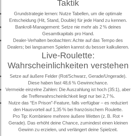
Taktik
Grundstrategie lernen: Nutze Tabellen, um die optimale
Entscheidung (Hit, Stand, Double) für jede Hand zu kennen.
Bankroll‑Management: Setze nie mehr als 2 % deines
Gesamtkapitals pro Hand.
Dealer‑Verhalten beobachten: Achte auf das Tempo des
Dealers; bei langsamen Spielen kannst du besser kalkulieren.
Live‑Roulette:
Wahrscheinlichkeiten verstehen
Setze auf äußere Felder (Rot/Schwarz, Gerade/Ungerade).
Diese haben fast 48,6 % Gewinnchance.
Vermeide einzelne Zahlen: Die Auszahlung ist hoch (35:1), aber
die Trefferwahrscheinlichkeit liegt nur bei 2,7 %.
Nutze das “En Prison”-Feature, falls verfügbar – es reduziert
den Hausvorteil auf 1,35 % bei französischem Roulette.
Pro Tip: Kombiniere mehrere äußere Wetten (z. B. Rot +
Gerade). Das erhöht deine Chance, zumindest einen kleinen
Gewinn zu erzielen, und verlängert deine Spielzeit.