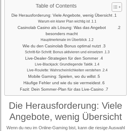
Table of Contents
Die Herausforderung: Viele Angebote, wenig Übersicht
Warum ein klarer Plan wichtig ist
Casinolab Casino als Lösung: Was das Angebot
besonders macht
Hauptmerkmale im Überblick
Wie du den Casinolab Bonus optimal nutzt
Schritt‑für‑Schritt: Bonus aktivieren und einsetzen
Live‑Dealer‑Strategien für den Sommer
Live‑Blackjack: Grundlegende Taktik
Live‑Roulette: Wahrscheinlichkeiten verstehen
Mobile Gaming: Spielen, wo du willst
Häufige Fehler und wie du sie vermeidest
Fazit: Dein Sommer‑Plan für das Live‑Casino
Die Herausforderung: Viele
Angebote, wenig Übersicht
Wenn du neu im Online‑Gaming bist, kann die riesige Auswahl