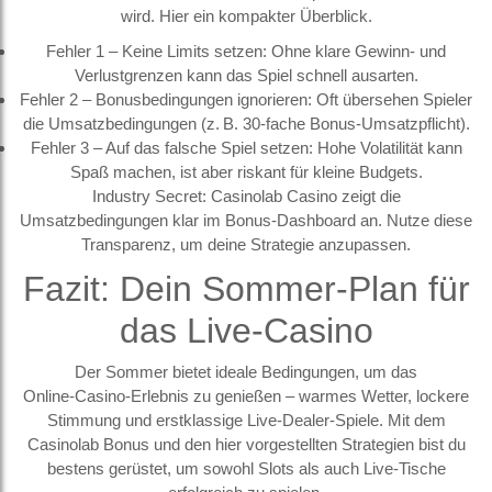
wird. Hier ein kompakter Überblick.
Fehler 1 – Keine Limits setzen: Ohne klare Gewinn‑ und
Verlustgrenzen kann das Spiel schnell ausarten.
Fehler 2 – Bonusbedingungen ignorieren: Oft übersehen Spieler
die Umsatzbedingungen (z. B. 30‑fache Bonus‑Umsatzpflicht).
Fehler 3 – Auf das falsche Spiel setzen: Hohe Volatilität kann
Spaß machen, ist aber riskant für kleine Budgets.
Industry Secret: Casinolab Casino zeigt die
Umsatzbedingungen klar im Bonus‑Dashboard an. Nutze diese
Transparenz, um deine Strategie anzupassen.
Fazit: Dein Sommer‑Plan für
das Live‑Casino
Der Sommer bietet ideale Bedingungen, um das
Online‑Casino‑Erlebnis zu genießen – warmes Wetter, lockere
Stimmung und erstklassige Live‑Dealer‑Spiele. Mit dem
Casinolab Bonus und den hier vorgestellten Strategien bist du
bestens gerüstet, um sowohl Slots als auch Live‑Tische