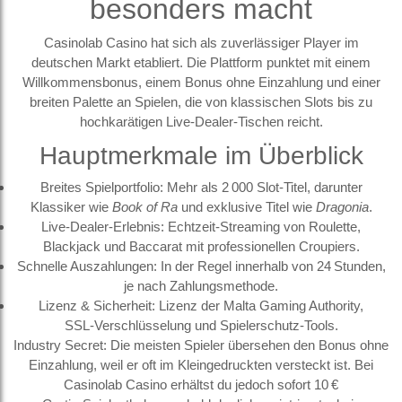
besonders macht
Casinolab Casino hat sich als zuverlässiger Player im
deutschen Markt etabliert. Die Plattform punktet mit einem
Willkommensbonus, einem Bonus ohne Einzahlung und einer
breiten Palette an Spielen, die von klassischen Slots bis zu
hochkarätigen Live‑Dealer‑Tischen reicht.
Hauptmerkmale im Überblick
Breites Spielportfolio: Mehr als 2 000 Slot‑Titel, darunter
Klassiker wie
Book of Ra
und exklusive Titel wie
Dragonia
.
Live‑Dealer‑Erlebnis: Echtzeit-Streaming von Roulette,
Blackjack und Baccarat mit professionellen Croupiers.
Schnelle Auszahlungen: In der Regel innerhalb von 24 Stunden,
je nach Zahlungsmethode.
Lizenz & Sicherheit: Lizenz der Malta Gaming Authority,
SSL‑Verschlüsselung und Spielerschutz‑Tools.
Industry Secret: Die meisten Spieler übersehen den Bonus ohne
Einzahlung, weil er oft im Kleingedruckten versteckt ist. Bei
Casinolab Casino erhältst du jedoch sofort 10 €