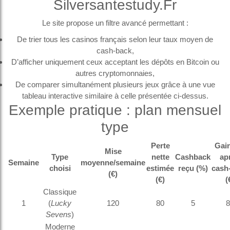
Silversantestudy.Fr
Le site propose un filtre avancé permettant :
De trier tous les casinos français selon leur taux moyen de
cash‑back,
D’afficher uniquement ceux acceptant les dépôts en Bitcoin ou
autres cryptomonnaies,
De comparer simultanément plusieurs jeux grâce à une vue
tableau interactive similaire à celle présentée ci‑dessus.
Exemple pratique : plan mensuel
type
Perte
Gain
Mise
Type
nette
Cashback
ap
Semaine
moyenne/semaine
choisi
estimée
reçu (%)
cash
(€)
(€)
(
Classique
1
(
Lucky
120
80
5
8
Sevens
)
Moderne