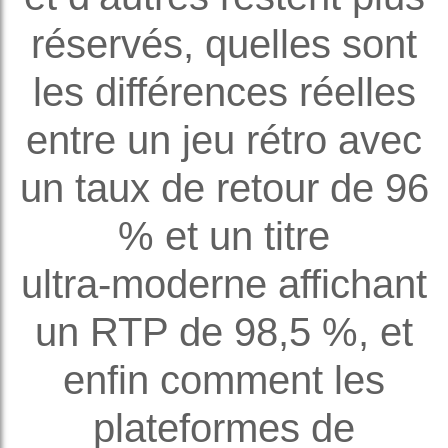
réservés, quelles sont
les différences réelles
entre un jeu rétro avec
un taux de retour de 96
% et un titre
ultra‑moderne affichant
un RTP de 98,5 %, et
enfin comment les
plateformes de