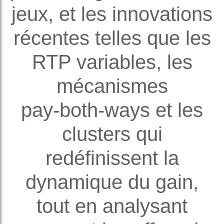
jeux, et les innovations
récentes telles que les
RTP variables, les
mécanismes
pay‑both‑ways et les
clusters qui
redéfinissent la
dynamique du gain,
tout en analysant