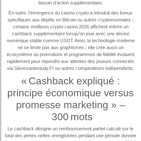
besoin d’action supplémentaire.
En outre, l’émergence du casino crypto a introduit des bonus
spécifiques aux dépôts en Bitcoin ou autres cryptomonnaies ;
certains meilleurs crypto casino 2026 affichent même un
cashback supplémentaire lorsqu’on joue avec une devise
numérique stable comme USDT. Ainsi, la technologie moderne
ne se limite pas aux graphismes ; elle crée aussi un
écosystème où promotions et programmes de fidélité évoluent
rapidement pour répondre aux attentes des joueurs connectés
via Silversantestudy.Fr ou autres comparateurs indépendants.
« Cashback expliqué :
principe économique versus
promesse marketing » –
300 mots
Le cashback désigne un remboursement partiel calculé sur le
total des pertes nettes enregistrées pendant une période donnée