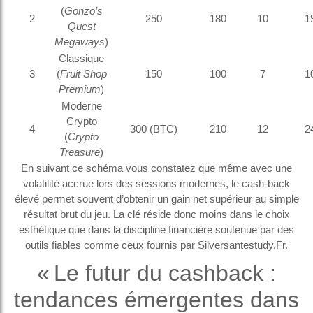
(
Gonzo’s
2
250
180
10
1
Quest
Megaways
)
Classique
3
(
Fruit Shop
150
100
7
1
Premium
)
Moderne
Crypto
4
300 (BTC)
210
12
2
(
Crypto
Treasure
)
En suivant ce schéma vous constatez que même avec une
volatilité accrue lors des sessions modernes, le cash‑back
élevé permet souvent d’obtenir un gain net supérieur au simple
résultat brut du jeu. La clé réside donc moins dans le choix
esthétique que dans la discipline financière soutenue par des
outils fiables comme ceux fournis par Silversantestudy.Fr.
« Le futur du cashback :
tendances émergentes dans