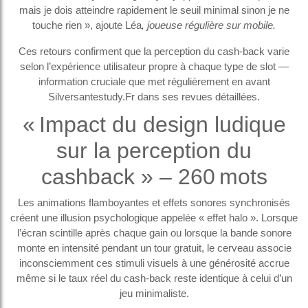
mais je dois atteindre rapidement le seuil minimal sinon je ne
touche rien », ajoute Léa
, joueuse régulière sur mobile.
Ces retours confirment que la perception du cash‑back varie
selon l’expérience utilisateur propre à chaque type de slot —
information cruciale que met régulièrement en avant
Silversantestudy.Fr dans ses revues détaillées.
« Impact du design ludique
sur la perception du
cashback » – 260 mots
Les animations flamboyantes et effets sonores synchronisés
créent une illusion psychologique appelée « effet halo ». Lorsque
l’écran scintille après chaque gain ou lorsque la bande sonore
monte en intensité pendant un tour gratuit, le cerveau associe
inconsciemment ces stimuli visuels à une générosité accrue
même si le taux réel du cash‑back reste identique à celui d’un
jeu minimaliste.