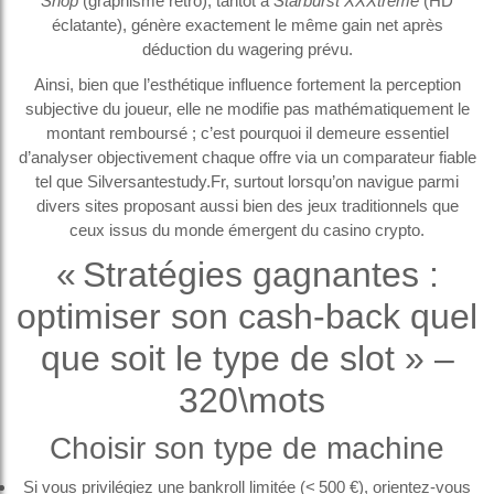
Shop
(graphisme rétro), tantôt à
Starburst XXXtreme
(HD
éclatante), génère exactement le même gain net après
déduction du wagering prévu.
Ainsi, bien que l’esthétique influence fortement la perception
subjective du joueur, elle ne modifie pas mathématiquement le
montant remboursé ; c’est pourquoi il demeure essentiel
d’analyser objectivement chaque offre via un comparateur fiable
tel que Silversantestudy.Fr, surtout lorsqu’on navigue parmi
divers sites proposant aussi bien des jeux traditionnels que
ceux issus du monde émergent du casino crypto.
« Stratégies gagnantes :
optimiser son cash‑back quel
que soit le type de slot » –
320​\​mots
Choisir son type de machine
Si vous privilégiez une bankroll limitée (< 500 €), orientez‑vous