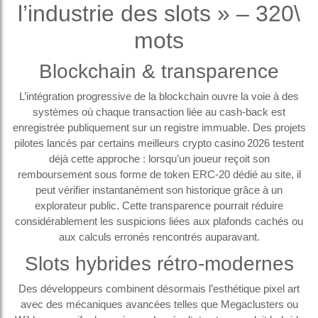
l’industrie des slots » – 320​\​
mots
Blockchain & transparence
L’intégration progressive de la blockchain ouvre la voie à des
systèmes où chaque transaction liée au cash‑back est
enregistrée publiquement sur un registre immuable. Des projets
pilotes lancés par certains meilleurs crypto casino 2026 testent
déjà cette approche : lorsqu’un joueur reçoit son
remboursement sous forme de token ERC‑20 dédié au site, il
peut vérifier instantanément son historique grâce à un
explorateur public. Cette transparence pourrait réduire
considérablement les suspicions liées aux plafonds cachés ou
aux calculs erronés rencontrés auparavant.
Slots hybrides rétro‑modernes
Des développeurs combinent désormais l’esthétique pixel art
avec des mécaniques avancées telles que Megaclusters ou