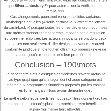
API ouverte — potentiellement exploitable par comparateurs tels
que
Silversantestudy.Fr
pour automatiser la vérification en
temps réel.
Ces changements pourraient rendre obsolètes certaines
mythologies actuelles (« seuls certains jeux offrent réellement
du cash‑back ») puisque toutes les offres deviendront soumises
aux mêmes standards transparents imposés par la régulation
européenne renforcée. Les acteurs innovants seront donc ceux
capables non seulement d’allier design captivant mais aussi
conformité juridique stricte tout en offrant aux joueurs une vraie
valeur ajoutée mesurable dès leur première mise.
Conclusion – 190​\​mots
Le débat entre slots classiques et modernes s’avère moins lié
au type graphique qu’à la façon dont chaque catégorie est
intégrée aux programmes financiers proposés par les casinos
en ligne français. Nous avons démontré que :
Le mythe selon lequel seuls les nouveaux titres donnent droit au
cashback est infondé ; plusieurs machines rétro bénéficient
aujourd’hui même taux attractifs.