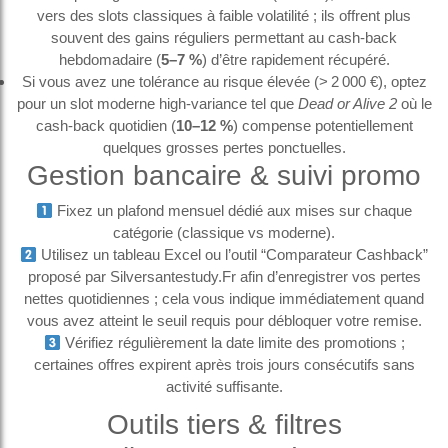
vers des slots classiques à faible volatilité ; ils offrent plus
souvent des gains réguliers permettant au cash‑back
hebdomadaire (
5–7 %
) d’être rapidement récupéré.
Si vous avez une tolérance au risque élevée (> 2 000 €), optez
pour un slot moderne high‑variance tel que
Dead or Alive 2
où le
cash‑back quotidien (
10–12 %
) compense potentiellement
quelques grosses pertes ponctuelles.
Gestion bancaire & suivi promo
Fixez un plafond mensuel dédié aux mises sur chaque
catégorie (classique vs moderne).
Utilisez un tableau Excel ou l’outil “Comparateur Cashback”
proposé par Silversantestudy.Fr afin d’enregistrer vos pertes
nettes quotidiennes ; cela vous indique immédiatement quand
vous avez atteint le seuil requis pour débloquer votre remise.
Vérifiez régulièrement la date limite des promotions ;
certaines offres expirent après trois jours consécutifs sans
activité suffisante.
Outils tiers & filtres