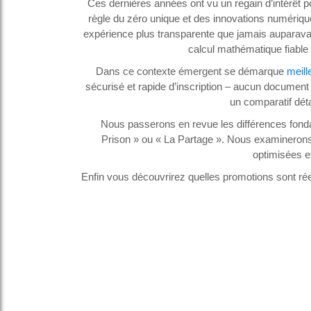
Ces dernières années ont vu un regain d’intérêt 
règle du zéro unique et des innovations numériqu
expérience plus transparente que jamais auparavant
calcul mathématique fiable
Dans ce contexte émergent se démarque
meil
sécurisé et rapide d’inscription – aucun document d
un comparatif dét
Nous passerons en revue les différences fonda
Prison » ou « La Partage ». Nous examinerons
optimisées e
Enfin vous découvrirez quelles promotions sont rée