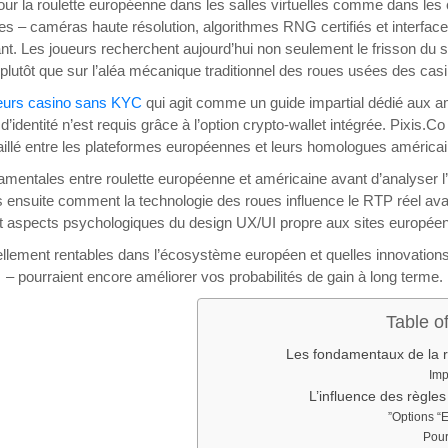
pour la roulette européenne dans les salles virtuelles comme dans les
es – caméras haute résolution, algorithmes RNG certifiés et interf
. Les joueurs recherchent aujourd’hui non seulement le frisson du sp
 plutôt que sur l’aléa mécanique traditionnel des roues usées des cas
leurs casino sans KYC
qui agit comme un guide impartial dédié aux a
’identité n’est requis grâce à l’option crypto‑wallet intégrée. Pixis.
aillé entre les plateformes européennes et leurs homologues américai
mentales entre roulette européenne et américaine avant d’analyser l’
 ensuite comment la technologie des roues influence le RTP réel av
t aspects psychologiques du design UX/UI propre aux sites europé
llement rentables dans l’écosystème européen et quelles innovations 
– pourraient encore améliorer vos probabilités de gain à long terme.
Table o
Les fondamentaux de la 
Imp
L’influence des règles
Options “E
Pour