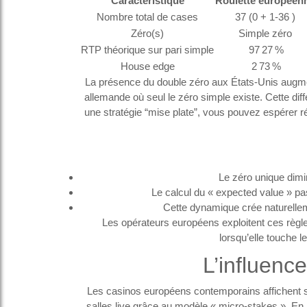
Caractéristique
Roulette européen
Nombre total de cases
37 (0 + 1‑36 )
Zéro(s)
Simple zéro
RTP théorique sur pari simple
97 27 %
House edge
2 73 %
La présence du double zéro aux États‑Unis augmen
allemande où seul le zéro simple existe. Cette dif
une stratégie “mise plate”, vous pouvez espérer ré
Le zéro unique dimi
Le calcul du « expected value » p
Cette dynamique crée naturellem
Les opérateurs européens exploitent ces règle
lorsqu’elle touche 
L’influenc
Les casinos européens contemporains affichent sou
salles live grâce au modèle « micro‑stakes ». E