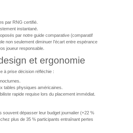
s par RNG certifié.
ustement instantané.
roposés par notre guide comparative (comparatif
ible non seulement diminuer l’écart entre espérance
gros joueur responsable.
 design et ergonomie
à prise décision réfléchie :
 nocturnes.
x tables physiques américaines.
biliste rapide requise lors du placement immédiat.
 souvent dépasser leur budget journalier (+22 %
chez plus de 35 % participants entraînant pertes