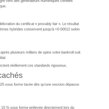
gré vers des générateurs numériques certifiés
que.
ration du certificat « provably fair ». Le résultat
tèmes hybrides conservent jusqu’à <0·00012 selon
rès plusieurs milliers de spins votre bankroll suit
ial.
ectent réellement ces standards rigoureux.
 cachés
à $25 sous forme taxée dès qu’une session dépasse
< 15 % sous forme prélevée directement lors du