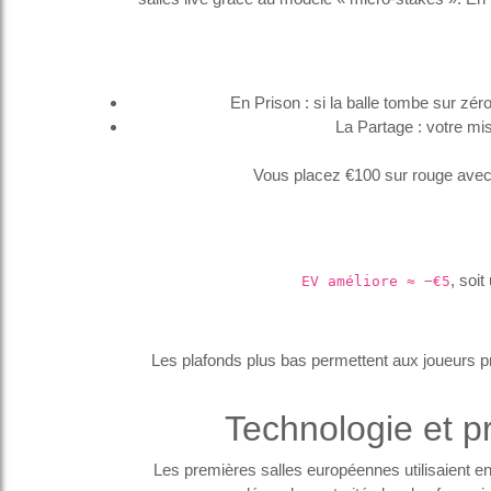
En Prison : si la balle tombe sur zé
La Partage : votre mi
Vous placez €100 sur rouge avec 
, soi
EV améliore ≈ −€5
Les plafonds plus bas permettent aux joueurs pr
Technologie et p
Les premières salles européennes utilisaient en