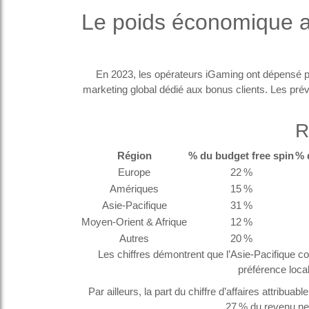
Le poids économique act
En 2023, les opérateurs iGaming ont dépensé pl
marketing global dédié aux bonus clients. Les pré
R
Région
% du budget free spin
% 
Europe
22 %
Amériques
15 %
Asie‑Pacifique
31 %
Moyen‑Orient & Afrique
12 %
Autres
20 %
Les chiffres démontrent que l’Asie‑Pacifique c
préférence loca
Par ailleurs, la part du chiffre d’affaires attrib
27 % du revenu net