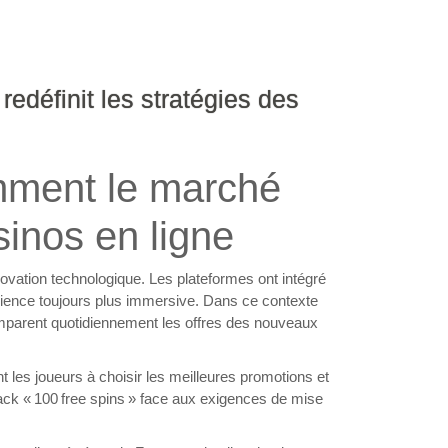
définit les stratégies des
omment le marché
sinos en ligne
ovation technologique. Les plateformes ont intégré
érience toujours plus immersive. Dans ce contexte
 comparent quotidiennement les offres des nouveaux
t les joueurs à choisir les meilleures promotions et
pack « 100 free spins » face aux exigences de mise