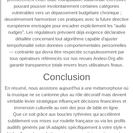
pouvant pousser involontairement certaines catégories
vulnérables vers un dépassement budgétaire chronique ;
deuxièmement harmoniser ces pratiques avec la future directive
européenne envisagée pour encadrer explicitement les “audio
nudges”. Les régulateurs prévoient déjà exigence déclarative
détaillée concernant tout algorithme capable d’ajuster
tempo/tonalité selon données comportementales personnelles
— contrainte qui devra être respectée scrupuleusement par
tous opérateurs référencés sur nos revues Andesi.Org afin
garantir transparence totale envers leurs utilisateurs finaux.
Conclusion
En résumé, nous assistons aujourd’hui à une métamorphose où
la musique ne se cantonne plus au rôle décoratif mais devient
véritable levier stratégique influençant décisions financières et
immersion culturelle au sein des jeux de table en ligne.
Que ce soit grâce aux boucles rythmées qui accélèrent
subtilement vos mises sur roulette française ou via les profils
auditifs générés par IA adaptés spécifiquement à votre style «​