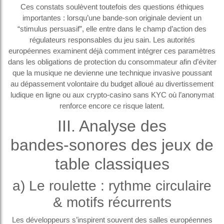
Ces constats soulèvent toutefois des questions éthiques
importantes : lorsqu’une bande‑son originale devient un
“stimulus persuasif”, elle entre dans le champ d’action des
régulateurs responsables du jeu sain. Les autorités
européennes examinent déjà comment intégrer ces paramètres
dans les obligations de protection du consommateur afin d’éviter
que la musique ne devienne une technique invasive poussant
au dépassement volontaire du budget alloué au divertissement
ludique en ligne ou aux crypto‑casino sans KYC où l’anonymat
renforce encore ce risque latent.
III. Analyse des
bandes‑sonores des jeux de
table classiques
a) Le roulette : rythme circulaire
& motifs récurrents
Les développeurs s’inspirent souvent des salles européennes