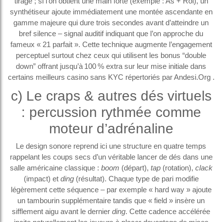
tirage ; si l’on obtient une main forte (exemple : As + Roi), un
synthétiseur ajoute immédiatement une montée ascendante en
gamme majeure qui dure trois secondes avant d’atteindre un
bref silence – signal auditif indiquant que l’on approche du
fameux « 21 parfait ». Cette technique augmente l’engagement
perceptuel surtout chez ceux qui utilisent les bonus “double
down” offrant jusqu’à 100 % extra sur leur mise initiale dans
certains meilleurs casino sans KYC répertoriés par Andesi.Org .
c) Le craps & autres dés virtuels
: percussion rythmée comme
moteur d’adrénaline
Le design sonore reprend ici une structure en quatre temps
rappelant les coups secs d’un véritable lancer de dés dans une
salle américaine classique :
boom
(départ),
tap
(rotation),
clack
(impact) et
ding
(résultat). Chaque type de pari modifie
légèrement cette séquence – par exemple « hard way » ajoute
un tambourin supplémentaire tandis que « field » insère un
sifflement aigu avant le dernier
ding
. Cette cadence accélérée