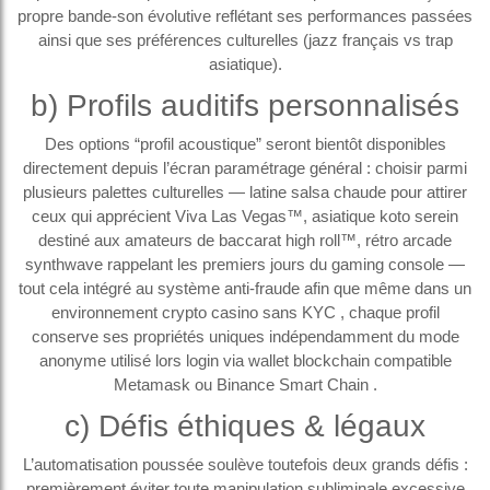
propre bande‑son évolutive reflétant ses performances passées
ainsi que ses préférences culturelles (jazz français vs trap
asiatique).
b) Profils auditifs personnalisés
Des options “profil acoustique” seront bientôt disponibles
directement depuis l’écran paramétrage général : choisir parmi
plusieurs palettes culturelles — latine salsa chaude pour attirer
ceux qui apprécient Viva Las Vegas™, asiatique koto serein
destiné aux amateurs de baccarat high roll™, rétro arcade
synthwave rappelant les premiers jours du gaming console —
tout cela intégré au système anti‑fraude afin que même dans un
environnement crypto casino sans KYC , chaque profil
conserve ses propriétés uniques indépendamment du mode
anonyme utilisé lors login via wallet blockchain compatible
Metamask ou Binance Smart Chain .
c) Défis éthiques & légaux
L’automatisation poussée soulève toutefois deux grands défis :
premièrement éviter toute manipulation subliminale excessive