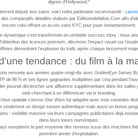
dignes d’Hollywood.*
ectement depuis leur salon, voici notre partenaire recommandé :
casino
des comparatifs détaillés réalisés par Editionsdefallois.Com afin d’ide
encore celui offrant un accès sans KYC pour jouer instantanément.​
e dynamique s’est transformée en véritable success story : nous an
’obtention des licences premium, décrirons l’impact visuel sur l’exp
iffrées démontrant l’explosion du trafic après chaque lancement maje
 d’une tendance : du film à la m
ino remonte aux années quatre‑vingt‑dix avec
GoldenEye
James Bon
P de 96 % et ses lignes gagnantes multipliées par cinq pendant l’ouver
ilier pouvait déclencher une affluence supplémentaire dans les salles
web cherchant à se différencier via le branding.
anchise spatiale comme
Star Wars
fut adaptée avec trois variantes dist
n seulement un design sonore authentique mais aussi un bonus progre
aires : visibilité massive via leurs campagnes publicitaires déjà exis
dans leurs loisirs numériques.
eurs pays européens la part moyenne des revenus issus des machines t
première année d’exploitation.