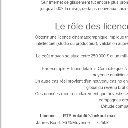
Sur Internet ce glissement fut encore plus pron
jusqu’à 500× la mise), certains nouveaux casin
Le rôle des licenc
Obtenir une licence cinématographique implique troi
intellectuel (studio ou producteur), validation au
Le coût moyen se situe entre 250 000 € et un milli
Par exemple Editionsdefallois.Com cite que
Th
moyenne quotidienn
Un autre cas réel provient d’un nouveau casino en
global du revenu brut 
Ces données montrent clairement que l’investissem
campagnes cros
L’étude compar
Licence
RTP
Volatilité
Jackpot max
James Bond
96 %
Moyenne
€250k