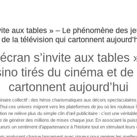
vite aux tables » – Le phénomène des je
 de la télévision qui cartonnent aujourd’
écran s’invite aux table
ino tirés du cinéma et de l
cartonnent aujourd’hui
maginaire collectif : des héros charismatiques aux décors spectaculair
d’hui ces univers migrent vers les plateformes de jeu où les rouleaux
ion ne relève plus du simple clin d’œil publicitaire : c’est une véritab
de générer des millions de mises chaque jour. En associant la puiss
ueurs un sentiment d’appartenance à l’histoire tout en stimulant leurs
m analysent chaque lancement avec rigueur pour repérer les meilleur