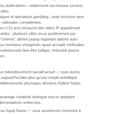
ers publicitaires — notamment via réseaux sociaux
ultes.
ques et opérateurs gambling ; toute omission peut
 nationales compétentes.
s (<21 ans) lorsqu’un titre utilise IP appartenant
tes , plusieurs sites revus positivement par
cinéma”, alertes pop­up rappelant options auto-
 aux membres enregistrés ayant accepté vérification
ntréessurle bien-être ludique, l’industrie pourra
tes.
que rebondissement narratif actuel — nous avons
aujourd’hui bien plus qu’une simple esthétique
tablissements physiques désireux d’attirer foules
ntage créativité artistique tout en adoptant
glementations renforcées.
r ou Squid Game — nous assisterons sûrement à