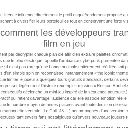
e licence influence directement le profil risque/rendement proposé au jo
chant à diversifier leurs portefeuilles tout en conservant une forte vis
comment les développeurs tran
film en jeu
t par décrypter chaque plan clé afin d’en extraire palettes chromat
que le bleu électrique rappelle l’ambiance cyberpunk présentée dans 
que ; il n’est pas rare qu’une bande originale entièrement rééditée 
rs d’un simple spin on reconnaisse instantanément « the iconic theme
 que limiter le joueur à quelques tours gratuits standards, certains dév
 progresser légèrement l’histoire (exemple : mission « Rescue Rachel
consécutifs déclenche un mini‑jeu inspiré de la séquence poursuite.)
eractif qui retient davantage l’audience car elle associe émotion réelle
e le nombre moyen de mises placées avant toute décision de retrai
(la marionnette ventrale , Le Colt .45 …) accompagnés d’une version 
ectueux tant envers fans nostalgiques qu’envers nouveaux joueurs re