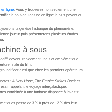
 en ligne
. Vous y trouverez non seulement une
ntifier le nouveau casino en ligne le plus payant ou
alyserons la genèse historique du phénomène,
érience joueur puis présenterons plusieurs études
ur.
achine à sous
d™ devenu rapidement une slot emblématique
ture finale du film.
 ground floor ainsi que chez les premiers opérateurs
inctes :
A New Hope
,
The Empire Strikes Back
et
ssif rappelant le voyage intergalactique.
tantes combinée à une fanbase disposée à investir
hématiques passa de 3 % à près de 12 % dès leur