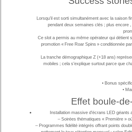
Success stories
Lorsqu’il est sorti simultanément avec la saison 
pendant deux semaines clés ; plus encore , 
prom
Ce slot a permis au même opérateur qui détient 
promotion « Free Roar Spins » conditionnée pa
La tranche démographique Z (+18 ans) représent
mobiles ; cela s’explique surtout parce que ch
• Bonus spécifi
• Ma
Effet boule‑de
Installation massive d’écrans LED géants af
– Soirées thématiques « Première » où
– Programmes fidélité intégrés offrant points dou
nettement le taux rétention mensuel : selon Edi