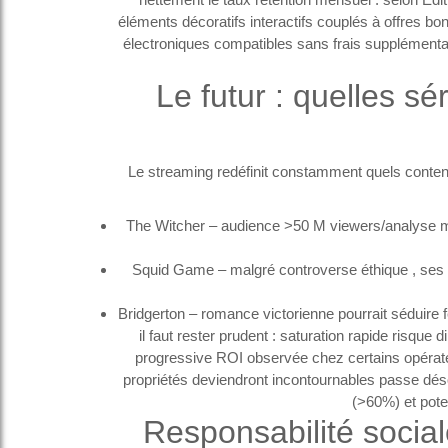
éléments décoratifs interactifs couplés à offres bo
électroniques compatibles sans frais supplément
Le futur : quelles sé
Le streaming redéfinit constamment quels conte
The Witcher – audience >50 M viewers/analyse mon
Squid Game – malgré controverse éthique , ses m
Bridgerton – romance victorienne pourrait séduire
il faut rester prudent : saturation rapide risq
progressive ROI observée chez certains opérateu
propriétés deviendront incontournables passe dé
(>60%) et poten
Responsabilité social