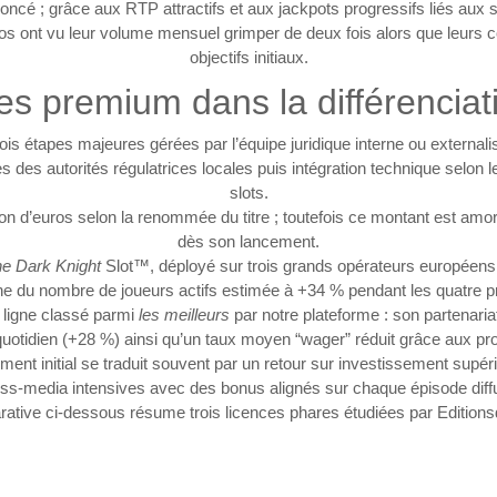
oncé ; grâce aux RTP attractifs et aux jackpots progressifs liés aux 
os ont vu leur volume mensuel grimper de deux fois alors que leurs 
objectifs initiaux.
es premium dans la différenciat
s étapes majeures gérées par l’équipe juridique interne ou externalis
près des autorités régulatrices locales puis intégration technique selo
slots.
on d’euros selon la renommée du titre ; toutefois ce montant est amort
dès son lancement.
e Dark Knight
Slot™, déployé sur trois grands opérateurs européens 
e du nombre de joueurs actifs estimée à +34 % pendant les quatre 
 ligne classé parmi
les meilleurs
par notre plateforme : son partenari
quotidien (+28 %) ainsi qu’un taux moyen “wager” réduit grâce aux p
ent initial se traduit souvent par un retour sur investissement supér
s‑media intensives avec des bonus alignés sur chaque épisode dif
ative ci‑dessous résume trois licences phares étudiées par Editions