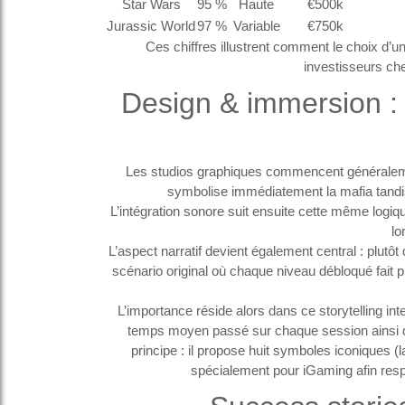
Star Wars
95 %
Haute
€500k
Jurassic World
97 %
Variable
€750k
Ces chiffres illustrent comment le choix d’un
investisseurs cher
Design & immersion : 
Les studios graphiques commencent généralemen
symbolise immédiatement la mafia tandis 
L’intégration sonore suit ensuite cette même logi
lo
L’aspect narratif devient également central : plutôt
scénario original où chaque niveau débloqué fait
L’importance réside alors dans ce storytelling int
temps moyen passé sur chaque session ainsi qu
principe : il propose huit symboles iconiques 
spécialement pour iGaming afin resp