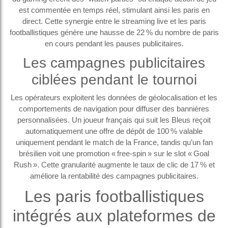
est commentée en temps réel, stimulant ainsi les paris en
direct. Cette synergie entre le streaming live et les paris
footballistiques génère une hausse de 22 % du nombre de paris
en cours pendant les pauses publicitaires.
Les campagnes publicitaires
ciblées pendant le tournoi
Les opérateurs exploitent les données de géolocalisation et les
comportements de navigation pour diffuser des bannières
personnalisées. Un joueur français qui suit les Bleus reçoit
automatiquement une offre de dépôt de 100 % valable
uniquement pendant le match de la France, tandis qu’un fan
brésilien voit une promotion « free‑spin » sur le slot « Goal
Rush ». Cette granularité augmente le taux de clic de 17 % et
améliore la rentabilité des campagnes publicitaires.
Les paris footballistiques
intégrés aux plateformes de