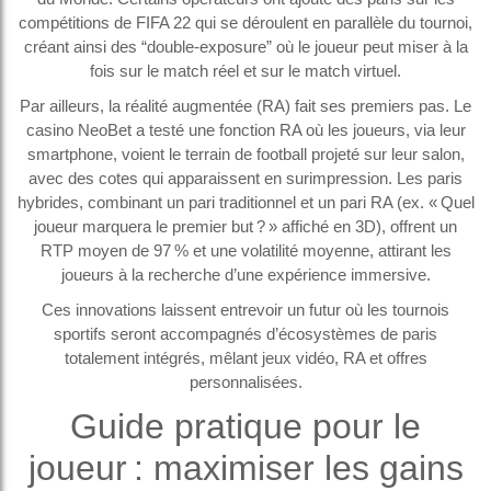
compétitions de FIFA 22 qui se déroulent en parallèle du tournoi,
créant ainsi des “double‑exposure” où le joueur peut miser à la
fois sur le match réel et sur le match virtuel.
Par ailleurs, la réalité augmentée (RA) fait ses premiers pas. Le
casino NeoBet a testé une fonction RA où les joueurs, via leur
smartphone, voient le terrain de football projeté sur leur salon,
avec des cotes qui apparaissent en surimpression. Les paris
hybrides, combinant un pari traditionnel et un pari RA (ex. « Quel
joueur marquera le premier but ? » affiché en 3D), offrent un
RTP moyen de 97 % et une volatilité moyenne, attirant les
joueurs à la recherche d’une expérience immersive.
Ces innovations laissent entrevoir un futur où les tournois
sportifs seront accompagnés d’écosystèmes de paris
totalement intégrés, mêlant jeux vidéo, RA et offres
personnalisées.
Guide pratique pour le
joueur : maximiser les gains