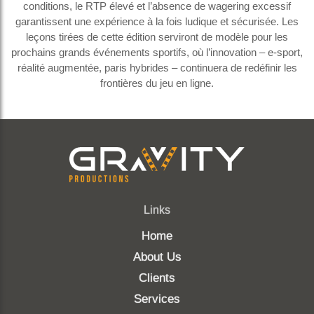
conditions, le RTP élevé et l’absence de wagering excessif
garantissent une expérience à la fois ludique et sécurisée. Les
leçons tirées de cette édition serviront de modèle pour les
prochains grands événements sportifs, où l’innovation – e‑sport,
réalité augmentée, paris hybrides – continuera de redéfinir les
frontières du jeu en ligne.
Links
Home
About Us
Clients
Services