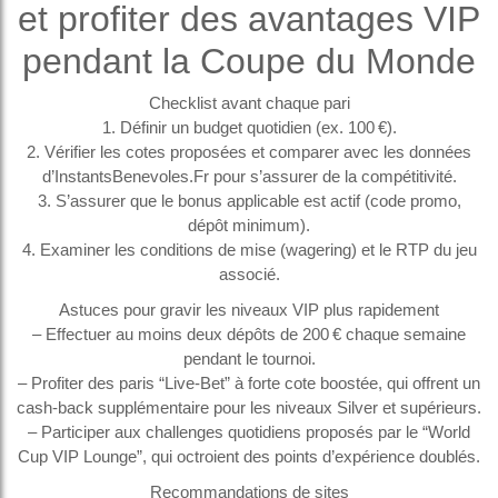
et profiter des avantages VIP
pendant la Coupe du Monde
Checklist avant chaque pari
1. Définir un budget quotidien (ex. 100 €).
2. Vérifier les cotes proposées et comparer avec les données
d’InstantsBenevoles.Fr pour s’assurer de la compétitivité.
3. S’assurer que le bonus applicable est actif (code promo,
dépôt minimum).
4. Examiner les conditions de mise (wagering) et le RTP du jeu
associé.
Astuces pour gravir les niveaux VIP plus rapidement
– Effectuer au moins deux dépôts de 200 € chaque semaine
pendant le tournoi.
– Profiter des paris “Live‑Bet” à forte cote boostée, qui offrent un
cash‑back supplémentaire pour les niveaux Silver et supérieurs.
– Participer aux challenges quotidiens proposés par le “World
Cup VIP Lounge”, qui octroient des points d’expérience doublés.
Recommandations de sites