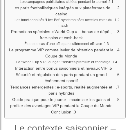
Les campagnes publicitaires ciblées pendant le tournoi
Les paris footballistiques intégrés aux plateformes de
casino
Les fonctionnalités “Live‑Bet” synchronisées avec les cotes du
match
Promotions spéciales « World Cup » – bonus de dépôt,
free‑spins et cash‑back
Étude de cas d’une offre particulièrement efficace
Le programme VIP comme levier de rétention pendant la
Coupe du Monde
Le “World Cup VIP Lounge” : services premium et concierge
Interaction entre bonus saisonniers et niveaux VIP
Sécurité et régulation des paris pendant un grand
événement sportif
Tendances émergentes : e‑sports, réalité augmentée et
paris hybrides
Guide pratique pour le joueur : maximiser les gains et
profiter des avantages VIP pendant la Coupe du Monde
Conclusion
Le contexte saisonnier –