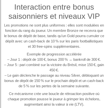
Interaction entre bonus
saisonniers et niveaux VIP
Les promotions ne sont plus uniformes : elles sont modulées en
fonction du rang du joueur. Un membre Bronze ne recevra que
le bonus de dépôt de base, tandis qu’un Gold pourra cumuler ce
dépôt avec un cash‑back de 10 % sur les paris footballistiques
et 30 free‑spins supplémentaires.
Exemple de progression accélérée
– Jour 1 : dépôt de 100 €, bonus 200 % → bankroll de 300 €.
– Jour 5 : pari combiné sur la victoire du Brésil, mise 150 €, gain
450 €.
– Le gain déclenche le passage au niveau Silver, débloquant un
bonus de dépôt de 150 % sur le prochain dépôt et un cash‑back
de 5 % sur les pertes de la semaine suivante.
Ce mécanisme crée une boucle de rétroaction positive où
chaque promotion pousse le joueur à grimper les échelons,
augmentant ainsi la valeur à vie (LTV).