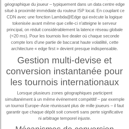
géographique du joueur – typiquement dans un data centre edge
situé à proximité immédiate du routeur ISP local. En couplant ce
CDN avec une fonction Lambda@Edge qui exécute la logique
tokenisée avant même que celle-ci n’atteigne le serveur
principal, on réduit considérablement la latence réseau globale
(<20 ms). Pour les tournois live dealer où chaque seconde
compte lors d’une partie de baccarat haute volatilité, cette
architecture « edge first » devient presque indispensable.
Gestion multi‑devise et
conversion instantanée pour
les tournois internationaux
Lorsque plusieurs zones géographiques participent
simultanément à un même événement compétitif – par exemple
un tournoi Europe–Asie réunissant plus de mille joueurs – il faut
garantir que chaque dépôt soit converti sans perte significative
ni arbitrage temporel injuste.