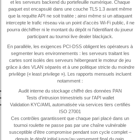
et les serveurs backend du portefeuille numérique. Chaque
paquet est encapsulé dans une couche TLS 1.​3 avant même
que la requête API ne soit traitée ; ainsi même si un attaquant
intercepte le trafic réseau via un point d’accès Wi‑Fi public, il ne
pourra déchiffrer ni le montant du dépôt ni l’identifiant du joueur
participant au tournoi live dealer blackjack.
En parallèle, les exigences PCI‑DSS obligent les opérateurs à
segmenter leurs environnements : les serveurs traitant les
cartes sont isolés des serveurs hébergeant le moteur de jeu
grâce à des VLAN séparés et à une politique stricte du moindre
privilège (« least privilege »). Les rapports mensuels incluent
notamment :
Audit interne du stockage chiffré des données PAN
Tests d’intrusion trimestriels sur l’API wallet
Validation KYC/AML automatisée via services tiers certifiés
ISO 27001
Ces contrôles garantissent que chaque pari placé dans un
tournoi roulette ne passe pas par une chaîne vulnérable
susceptible d’être compromise pendant son cycle complet –
depuis le dépôt initial jusqu’au versement final du gain.