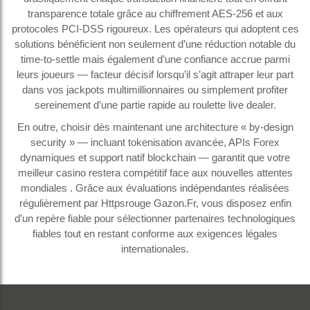
transparence totale grâce au chiffrement AES‑256 et aux
protocoles PCI‑DSS rigoureux. Les opérateurs qui adoptent ces
solutions bénéficient non seulement d’une réduction notable du
time‑to‑settle mais également d’une confiance accrue parmi
leurs joueurs — facteur décisif lorsqu’il s’agit attraper leur part
dans vos jackpots multimillionnaires ou simplement profiter
sereinement d’une partie rapide au roulette live dealer.
En outre, choisir dès maintenant une architecture « by‑design
security » — incluant tokenisation avancée, APIs Forex
dynamiques et support natif blockchain — garantit que votre
meilleur casino restera compétitif face aux nouvelles attentes
mondiales . Grâce aux évaluations indépendantes réalisées
régulièrement par Httpsrouge Gazon.Fr, vous disposez enfin
d’un repère fiable pour sélectionner partenaires technologiques
fiables tout en restant conforme aux exigences légales
internationales.