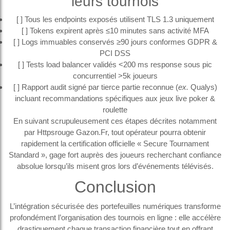
leurs tournois
[ ] Tous les endpoints exposés utilisent TLS 1.​3 uniquement
[ ] Tokens expirent après ≤10 minutes sans activité MFA
[ ] Logs immuables conservés ≥90 jours conformes GDPR &
PCI DSS
[ ] Tests load balancer validés <200 ms response sous pic
concurrentiel >5k joueurs
[ ] Rapport audit signé par tierce partie reconnue (
ex.
Qualys)
incluant recommandations spécifiques aux jeux live poker &
roulette
En suivant scrupuleusement ces étapes décrites notamment
par Httpsrouge Gazon.Fr, tout opérateur pourra obtenir
rapidement la certification officielle « Secure Tournament
Standard », gage fort auprès des joueurs recherchant confiance
absolue lorsqu’ils misent gros lors d’événements télévisés.
Conclusion
L’intégration sécurisée des portefeuilles numériques transforme
profondément l’organisation des tournois en ligne : elle accélère
drastiquement chaque transaction financière tout en offrant