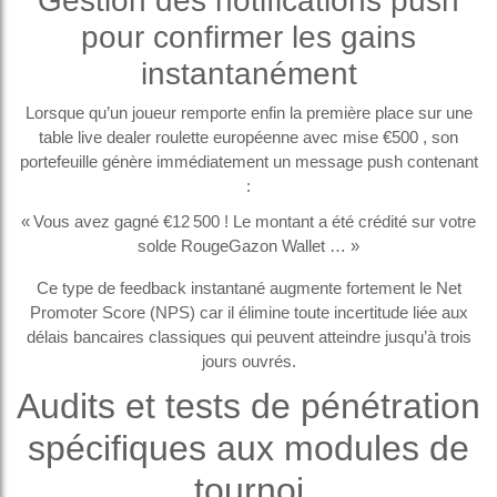
Gestion des notifications push
pour confirmer les gains
instantanément
Lorsque qu’un joueur remporte enfin la première place sur une
table live dealer roulette européenne avec mise €500 , son
portefeuille génère immédiatement un message push contenant
:
« Vous avez gagné €12 500 ! Le montant a été crédité sur votre
solde RougeGazon Wallet … »
Ce type de feedback instantané augmente fortement le Net
Promoter Score (NPS) car il élimine toute incertitude liée aux
délais bancaires classiques qui peuvent atteindre jusqu’à trois
jours ouvrés.
Audits et tests de pénétration
spécifiques aux modules de
tournoi