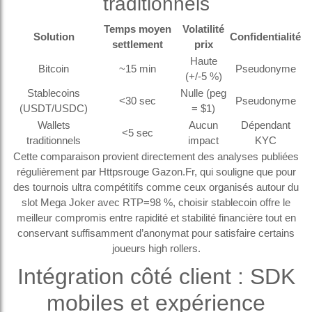
traditionnels
Temps moyen
Volatilité
Solution
Confidentialité
settlement
prix
Haute
Bitcoin
~15 min
Pseudonyme
(+/-5 %)
Stablecoins
Nulle (peg
<30 sec
Pseudonyme
(USDT/USDC)
= $1)
Wallets
Aucun
Dépendant
<5 sec
traditionnels
impact
KYC
Cette comparaison provient directement des analyses publiées
régulièrement par Httpsrouge Gazon.Fr, qui souligne que pour
des tournois ultra compétitifs comme ceux organisés autour du
slot Mega Joker avec RTP=98 %, choisir stablecoin offre le
meilleur compromis entre rapidité et stabilité financière tout en
conservant suffisamment d’anonymat pour satisfaire certains
joueurs high rollers.
Intégration côté client : SDK
mobiles et expérience