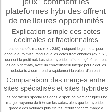
jeux : comment les
plateformes hybrides offrent
de meilleures opportunités
Explication simple des cotes
décimales et fractionnaires
Les cotes décimales (ex. : 2.50) indiquent le gain total pour
chaque euro misé, tandis que les cotes fractionnaires (ex. : 3/2)
donnent le profit net. Les sites hybrides affichent généralement
les deux formats, avec un convertisseur intégré pour aider les
débutants à comprendre rapidement la valeur d’un pari.
Comparaison des marges entre
sites spécialisés et sites hybrides
Les opérateurs spécialisés dans le sport peuvent appliquer une
marge moyenne de 5 % sur les cotes, alors que les hybrides,
grâce à des volumes plus élevés, réduisent cette marge à