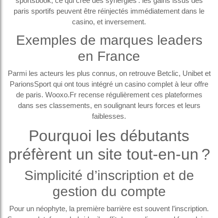
sportsbook, ce qui crée des synergies : les gains issus des
paris sportifs peuvent être réinjectés immédiatement dans le
casino, et inversement.
Exemples de marques leaders
en France
Parmi les acteurs les plus connus, on retrouve Betclic, Unibet et
ParionsSport qui ont tous intégré un casino complet à leur offre
de paris. Wooxo.Fr recense régulièrement ces plateformes
dans ses classements, en soulignant leurs forces et leurs
faiblesses.
Pourquoi les débutants
préfèrent un site tout‑en‑un ?
Simplicité d’inscription et de
gestion du compte
Pour un néophyte, la première barrière est souvent l’inscription.