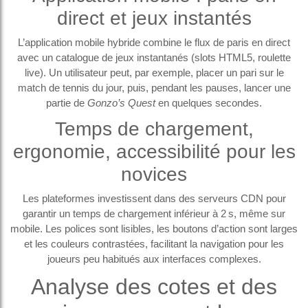
direct et jeux instantés
L’application mobile hybride combine le flux de paris en direct
avec un catalogue de jeux instantanés (slots HTML5, roulette
live). Un utilisateur peut, par exemple, placer un pari sur le
match de tennis du jour, puis, pendant les pauses, lancer une
partie de
Gonzo’s Quest
en quelques secondes.
Temps de chargement,
ergonomie, accessibilité pour les
novices
Les plateformes investissent dans des serveurs CDN pour
garantir un temps de chargement inférieur à 2 s, même sur
mobile. Les polices sont lisibles, les boutons d’action sont larges
et les couleurs contrastées, facilitant la navigation pour les
joueurs peu habitués aux interfaces complexes.
Analyse des cotes et des