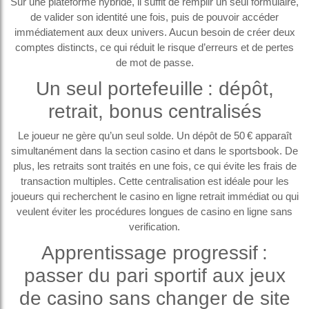
Sur une plateforme hybride, il suffit de remplir un seul formulaire,
de valider son identité une fois, puis de pouvoir accéder
immédiatement aux deux univers. Aucun besoin de créer deux
comptes distincts, ce qui réduit le risque d’erreurs et de pertes
de mot de passe.
Un seul portefeuille : dépôt,
retrait, bonus centralisés
Le joueur ne gère qu’un seul solde. Un dépôt de 50 € apparaît
simultanément dans la section casino et dans le sportsbook. De
plus, les retraits sont traités en une fois, ce qui évite les frais de
transaction multiples. Cette centralisation est idéale pour les
joueurs qui recherchent le casino en ligne retrait immédiat ou qui
veulent éviter les procédures longues de casino en ligne sans
verification.
Apprentissage progressif :
passer du pari sportif aux jeux
de casino sans changer de site