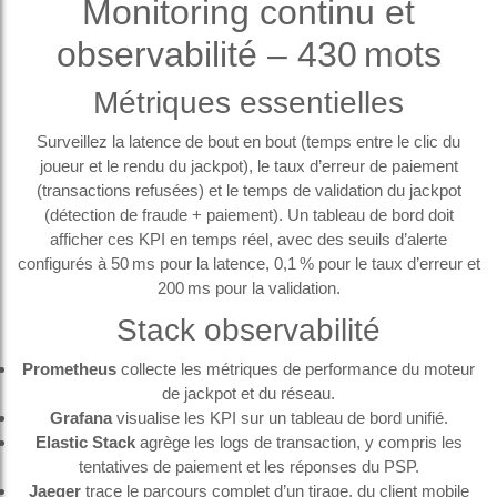
Monitoring continu et
observabilité – 430 mots
Métriques essentielles
Surveillez la latence de bout en bout (temps entre le clic du
joueur et le rendu du jackpot), le taux d’erreur de paiement
(transactions refusées) et le temps de validation du jackpot
(détection de fraude + paiement). Un tableau de bord doit
afficher ces KPI en temps réel, avec des seuils d’alerte
configurés à 50 ms pour la latence, 0,1 % pour le taux d’erreur et
200 ms pour la validation.
Stack observabilité
Prometheus
collecte les métriques de performance du moteur
de jackpot et du réseau.
Grafana
visualise les KPI sur un tableau de bord unifié.
Elastic Stack
agrège les logs de transaction, y compris les
tentatives de paiement et les réponses du PSP.
Jaeger
trace le parcours complet d’un tirage, du client mobile