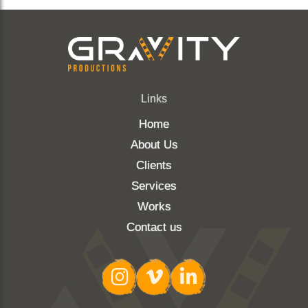
Links
Home
About Us
Clients
Services
Works
Contact us