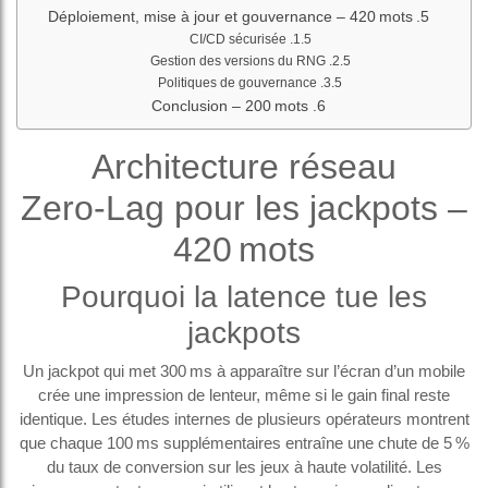
Déploiement, mise à jour et gouvernance – 420 mots
CI/CD sécurisée
Gestion des versions du RNG
Politiques de gouvernance
Conclusion – 200 mots
Architecture réseau
Zero‑Lag pour les jackpots –
420 mots
Pourquoi la latence tue les
jackpots
Un jackpot qui met 300 ms à apparaître sur l’écran d’un mobile
crée une impression de lenteur, même si le gain final reste
identique. Les études internes de plusieurs opérateurs montrent
que chaque 100 ms supplémentaires entraîne une chute de 5 %
du taux de conversion sur les jeux à haute volatilité. Les