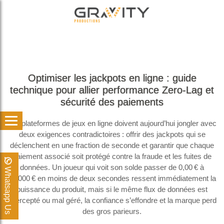
Optimiser les jackpots en ligne : guide
technique pour allier performance Zero‑Lag et
sécurité des paiements
Les plateformes de jeux en ligne doivent aujourd’hui jongler avec
deux exigences contradictoires : offrir des jackpots qui se
déclenchent en une fraction de seconde et garantir que chaque
paiement associé soit protégé contre la fraude et les fuites de
données. Un joueur qui voit son solde passer de 0,00 € à
Whatsapp Us
10 000 € en moins de deux secondes ressent immédiatement la
puissance du produit, mais si le même flux de données est
intercepté ou mal géré, la confiance s’effondre et la marque perd
des gros parieurs.