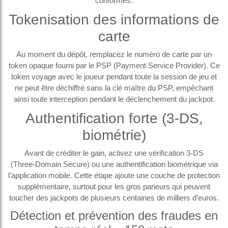
conformes.
Tokenisation des informations de
carte
Au moment du dépôt, remplacez le numéro de carte par un
token opaque fourni par le PSP (Payment Service Provider). Ce
token voyage avec le joueur pendant toute la session de jeu et
ne peut être déchiffré sans la clé maître du PSP, empêchant
ainsi toute interception pendant le déclenchement du jackpot.
Authentification forte (3‑DS,
biométrie)
Avant de créditer le gain, activez une vérification 3‑DS
(Three‑Domain Secure) ou une authentification biométrique via
l’application mobile. Cette étape ajoute une couche de protection
supplémentaire, surtout pour les gros parieurs qui peuvent
toucher des jackpots de plusieurs centaines de milliers d’euros.
Détection et prévention des fraudes en