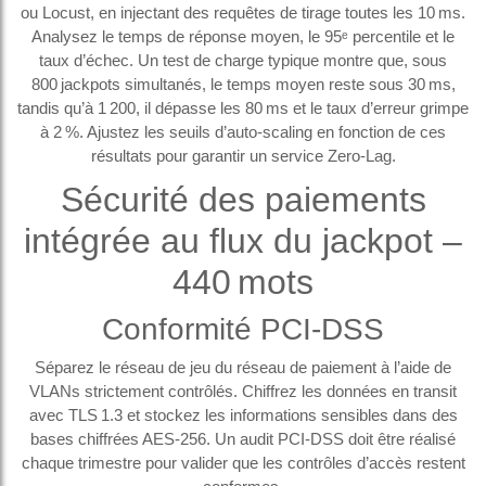
ou Locust, en injectant des requêtes de tirage toutes les 10 ms.
Analysez le temps de réponse moyen, le 95ᵉ percentile et le
taux d’échec. Un test de charge typique montre que, sous
800 jackpots simultanés, le temps moyen reste sous 30 ms,
tandis qu’à 1 200, il dépasse les 80 ms et le taux d’erreur grimpe
à 2 %. Ajustez les seuils d’auto‑scaling en fonction de ces
résultats pour garantir un service Zero‑Lag.
Sécurité des paiements
intégrée au flux du jackpot –
440 mots
Conformité PCI‑DSS
Séparez le réseau de jeu du réseau de paiement à l’aide de
VLANs strictement contrôlés. Chiffrez les données en transit
avec TLS 1.3 et stockez les informations sensibles dans des
bases chiffrées AES‑256. Un audit PCI‑DSS doit être réalisé
chaque trimestre pour valider que les contrôles d’accès restent