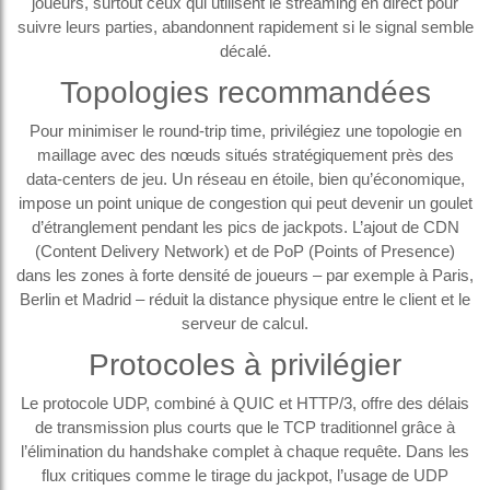
joueurs, surtout ceux qui utilisent le streaming en direct pour
suivre leurs parties, abandonnent rapidement si le signal semble
décalé.
Topologies recommandées
Pour minimiser le round‑trip time, privilégiez une topologie en
maillage avec des nœuds situés stratégiquement près des
data‑centers de jeu. Un réseau en étoile, bien qu’économique,
impose un point unique de congestion qui peut devenir un goulet
d’étranglement pendant les pics de jackpots. L’ajout de CDN
(Content Delivery Network) et de PoP (Points of Presence)
dans les zones à forte densité de joueurs – par exemple à Paris,
Berlin et Madrid – réduit la distance physique entre le client et le
serveur de calcul.
Protocoles à privilégier
Le protocole UDP, combiné à QUIC et HTTP/3, offre des délais
de transmission plus courts que le TCP traditionnel grâce à
l’élimination du handshake complet à chaque requête. Dans les
flux critiques comme le tirage du jackpot, l’usage de UDP