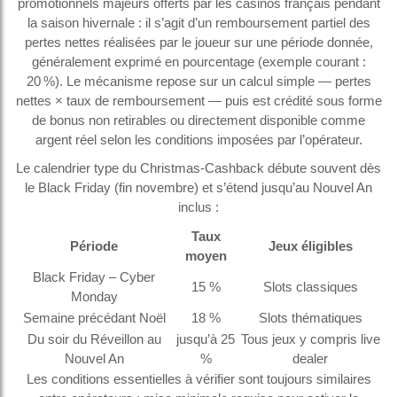
promotionnels majeurs offerts par les casinos français pendant
la saison hivernale : il s’agit d’un remboursement partiel des
pertes nettes réalisées par le joueur sur une période donnée,
généralement exprimé en pourcentage (exemple courant :
20 %). Le mécanisme repose sur un calcul simple — pertes
nettes × taux de remboursement — puis est crédité sous forme
de bonus non retirables ou directement disponible comme
argent réel selon les conditions imposées par l’opérateur.
Le calendrier type du Christmas‑Cashback débute souvent dès
le Black Friday (fin novembre) et s’étend jusqu’au Nouvel An
inclus :
Taux
Période
Jeux éligibles
moyen
Black Friday – Cyber
15 %
Slots classiques
Monday
Semaine précédant Noël
18 %
Slots thématiques
Du soir du Réveillon au
jusqu’à 25
Tous jeux y compris live
Nouvel An
%
dealer
Les conditions essentielles à vérifier sont toujours similaires