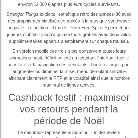
environ 12 000 € après plusieurs cycles survivants.
Stranger Things
exploite l’esthétique rétro des années‑80 avec
des graphismes pixelisés combinés à la musique synthwave
originale ; la fonction « Upside Down Free Spins » permet aux
joueurs d’obtenir jusqu’à quinze tours gratuits avec deux wilds
supplémentaires apparus aléatoirement sur chaque rouleau.
En version mobile ces trois slots conservent toutes leurs
animations haute définition tout en adaptant l’interface tactile
pour faciliter la navigation des débutants : boutons larges pour
augmenter ou diminuer la mise, menu déroulant simplifié
affichant clairement le RTP et la volatilité ainsi que le nombre
maximal de lignes actives.
Cashback festif : maximiser
vos retours pendant la
période de Noël
Le cashback représente aujourd’hui l’un des leviers