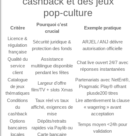
cashback et des jeux
pop‑culture
Pourquoi c’est
Critère
Exemple pratique
crucial
Licence &
Sécurité juridique &
ARJEL / ANJ délivre
régulation
protection des fonds
autorisation officielle
française
Qualité du
Assistance
Chat live ouvert 24/7 avec
service
multilingue disponible
réponses instantanées
client
pendant les fêtes
Catalogue
Partenariats avec NetEnt®,
Largeur d’offre
de jeux
Pragmatic Play® offrant
film/TV + slots Xmas
thématiques
plusde200 titres
Conditions
Taux réel vs taux
Lire attentivement la clause
du
affiché, exigences de
« wagering » avant
cashback
mise
acceptation
Options
Dépôts/retraits
Temps moyen <24h pour
bancaires
rapides via Paylib ou
validation
locales
Carte bancaire