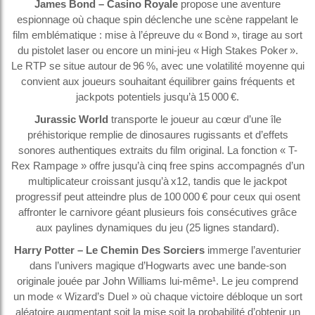
James Bond – Casino Royale
propose une aventure
espionnage où chaque spin déclenche une scène rappelant le
film emblématique : mise à l’épreuve du « Bond », tirage au sort
du pistolet laser ou encore un mini‑jeu « High Stakes Poker ».
Le RTP se situe autour de 96 %, avec une volatilité moyenne qui
convient aux joueurs souhaitant équilibrer gains fréquents et
jackpots potentiels jusqu’à 15 000 €.
Jurassic World
transporte le joueur au cœur d’une île
préhistorique remplie de dinosaures rugissants et d’effets
sonores authentiques extraits du film original. La fonction « T-
Rex Rampage » offre jusqu’à cinq free spins accompagnés d’un
multiplicateur croissant jusqu’à x12, tandis que le jackpot
progressif peut atteindre plus de 100 000 € pour ceux qui osent
affronter le carnivore géant plusieurs fois consécutives grâce
aux paylines dynamiques du jeu (25 lignes standard).
Harry Potter – Le Chemin Des Sorciers
immerge l’aventurier
dans l’univers magique d’Hogwarts avec une bande‑son
originale jouée par John Williams lui-même​¹​. Le jeu comprend
un mode « Wizard’s Duel » où chaque victoire débloque un sort
aléatoire augmentant soit la mise soit la probabilité d’obtenir un