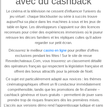
avec du cashback
Le cinéma et la télévision ne cessent d’influencer l’univers du
jeu virtuel : chaque blockbuster ou série à succès trouve
aujourd’hui sa place dans les machines à sous et les jeux de
table en ligne. Les développeurs s’appuient sur des licences
reconnues pour créer des expériences immersives où le joueur
retrouve les décors familiers et les répliques cultes qu’il adore
regarder sur petit écran.
Découvrez le meilleur
casino en ligne
pour profiter d’offres
exclusives pendant les fêtes ! Sur le site de revue
Revedechateaux.Com, vous trouverez un classement détaillé
des opérateurs français qui respectent la législation française et
offrent des bonus attractifs pour la période de Noël.
Ce sujet est particulièrement adapté aux novices : les thèmes
cinématographiques offrent un fil conducteur immédiatement
compréhensible, tandis que les promotions de fin d’année –
cashback généreux et tours gratuits – permettent de jouer sans
prendre trop de risques financiers dès les premières mises.
L’accès aux versions démo rend l’apprentissage ludique et sans