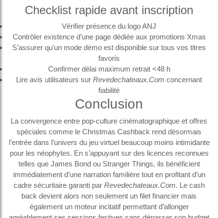
Checklist rapide avant inscription
Vérifier présence du logo ANJ
Contrôler existence d’une page dédiée aux promotions Xmas
S’assurer qu’un mode démo est disponible sur tous vos titres
favoris
Confirmer délai maximum retrait <48 h
Lire avis utilisateurs sur
Revedechateaux.Com
concernant
fiabilité
Conclusion
La convergence entre pop‑culture cinématographique et offres
spéciales comme le Christmas Cashback rend désormais
l’entrée dans l’univers du jeu virtuel beaucoup moins intimidante
pour les néophytes. En s’appuyant sur des licences reconnues
telles que James Bond ou Stranger Things, ils bénéficient
immédiatement d’une narration familière tout en profitant d’un
cadre sécuritaire garanti par
Revedechateaux.Com
. Le cash
back devient alors non seulement un filet financier mais
également un moteur incitatif permettant d’allonger
agréablement ses sessions festives sans dépasser son budget