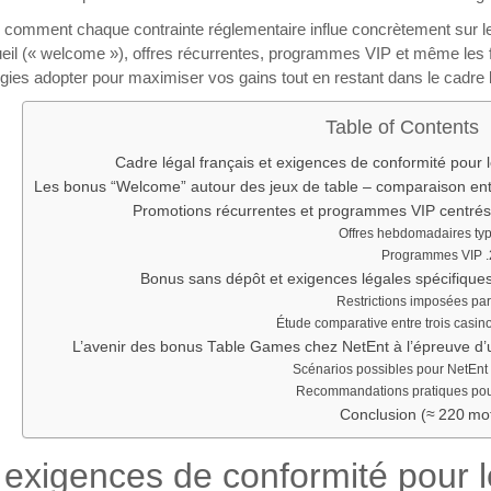
ns comment chaque contrainte réglementaire influe concrètement sur 
cueil (« welcome »), offres récurrentes, programmes VIP et même les
égies adopter pour maximiser vos gains tout en restant dans le cadre l
Table of Contents
Cadre légal français et exigences de conformité pour 
Les bonus “Welcome” autour des jeux de table – comparaison entr
Promotions récurrentes et programmes VIP centrés 
Offres hebdomadaires ty
Programmes VIP
Bonus sans dépôt et exigences légales spécifique
Restrictions imposées par
Étude comparative entre trois casino
L’avenir des bonus Table Games chez NetEnt à l’épreuve d’
Scénarios possibles pour NetEnt 
Recommandations pratiques pour
Conclusion (≈ 220 mo
t exigences de conformité pour l