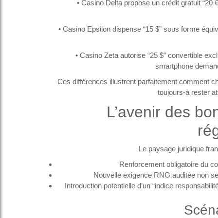
• Casino Delta propose un crédit gratuit “20 
• Casino Epsilon dispense “15 $” sous forme équiv
• Casino Zeta autorise “25 $” convertible ex
smartphone demandé 
Ces différences illustrent parfaitement comment 
toujours-à rester 
L’avenir des bo
ré
Le paysage juridique fran
Renforcement obligatoire du cont
Nouvelle exigence RNG auditée non seu
Introduction potentielle d’un “indice responsabi
Scéna