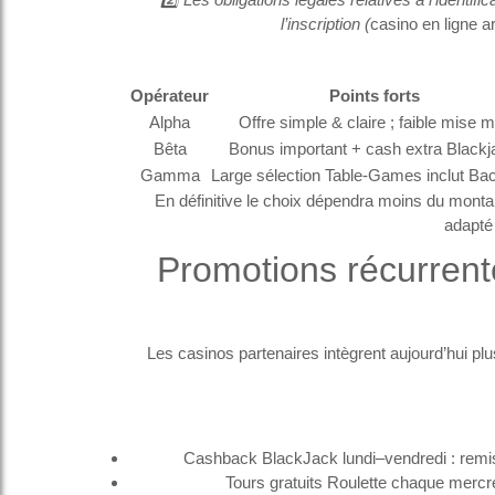
l’inscription (
casino en ligne ar
Opérateur
Points forts
Alpha
Offre simple & claire ; faible mise m
Bêta
Bonus important + cash extra Blackj
Gamma
Large sélection Table‑Games inclut Bac
En définitive le choix dépendra moins du montant 
adapté 
Promotions récurrent
Les casinos partenaires intègrent aujourd’hui plu
Cashback BlackJack lundi–vendredi : rem
Tours gratuits Roulette chaque mercr