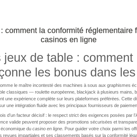
e : comment la conformité réglementaire
casinos en ligne
s jeux de table : comment 
çonne les bonus dans les
 comme le maître incontesté des machines à sous aux graphismes éc
table classiques — roulette européenne, blackjack à plusieurs mains,
nt une expérience complète sur leurs plateformes préférées. Cette d
ur une intégration fluide avec les principaux fournisseurs de paiem
ois d’un facteur décisif : le respect strict des exigences posées par 
nce valide peuvent proposer des promotions sécurisées et transparent
le économique du
casino en ligne
. Pour guider votre choix parmi les of
revues impartiales et ses classements basés sur la conformité légal