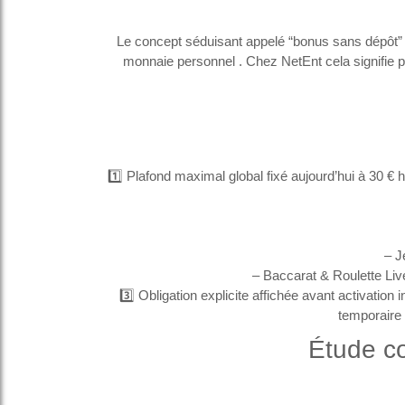
Le concept séduisant appelé “bonus sans dépôt” p
monnaie personnel . Chez NetEnt cela signifie p
1️⃣ Plafond maximal global fixé aujourd’hui à 30 €
– J
– Baccarat & Roulette Liv
3️⃣ Obligation explicite affichée avant activat
temporaire 
Étude co