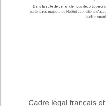
Dans la suite de cet article nous décortiquero
partenaires majeurs de NetEnt : conditions d’ac
quelles strat
Cadre légal français e