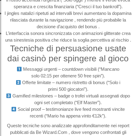
speranza e crescita finanziaria (“Cresci il tuo bankroll”).
I jingles natalizi ripetuti ad intervalli brevi aumentano la dopamina
rilasciata durante la navigazione , rendendo più probabile la
decisione d’acquisto del bonus .
L’interfaccia sonora sincronizzata con animazioni glitterate crea
una sinestesia positiva che riduce la soglia percettiva al rischio .
Tecniche di persuasione usate
dai casinò per spingere al gioco
Messaggi urgenti – countdown visibili (“Mancano
solo 02:15 per ottenere 50 free spin”).
Offerte limitate – numero ristretto di bonus (“Solo i
primi 500 giocatori”).
Gamified milestones – badge o trofei virtuali assegnati dopo
ogni set completato (“Elf Master”).
Social proof – testimonianze live feed mostranti vincite
recenti (“Mario ha appena vinto €12k”).
Queste tecniche sono analizzate approfonditamente nei report
pubblicati da Be Wizard.Com , dove vengono confrontati gli