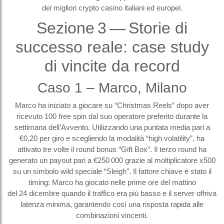
dei migliori crypto casino italiani ed europei.
Sezione 3 — Storie di
successo reale: case study
di vincite da record
Caso 1 – Marco, Milano
Marco ha iniziato a giocare su “Christmas Reels” dopo aver
ricevuto 100 free spin dal suo operatore preferito durante la
settimana dell’Avvento. Utilizzando una puntata media pari a
€0,20 per giro e scegliendo la modalità “high volatility”, ha
attivato tre volte il round bonus “Gift Box”. Il terzo round ha
generato un payout pari a €250 000 grazie al moltiplicatore x500
su un simbolo wild speciale “Sleigh”. Il fattore chiave è stato il
timing: Marco ha giocato nelle prime ore del mattino
del 24 dicembre quando il traffico era più basso e il server offriva
latenza minima, garantendo così una risposta rapida alle
combinazioni vincenti.