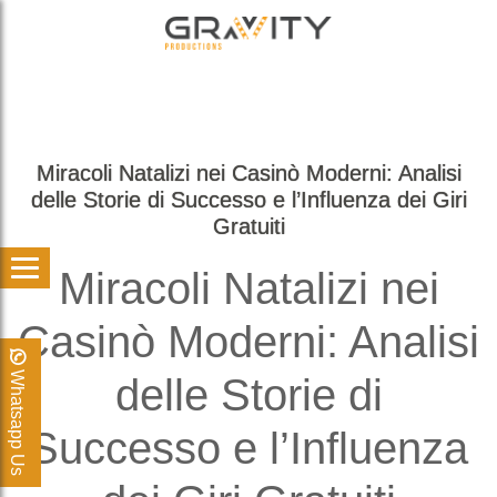
Miracoli Natalizi nei Casinò Moderni: Analisi
delle Storie di Successo e l’Influenza dei Giri
Gratuiti
Miracoli Natalizi nei
Casinò Moderni: Analisi
Whatsapp Us
delle Storie di
Successo e l’Influenza