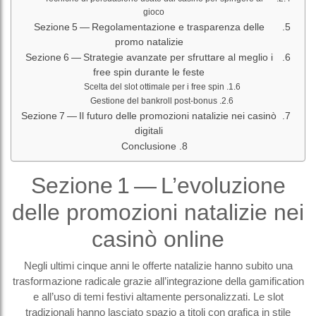
gioco
Sezione 5 — Regolamentazione e trasparenza delle
promo natalizie
Sezione 6 — Strategie avanzate per sfruttare al meglio i
free spin durante le feste
Scelta del slot ottimale per i free spin
Gestione del bankroll post‑bonus
Sezione 7 — Il futuro delle promozioni natalizie nei casinò
digitali
Conclusione
Sezione 1 — L’evoluzione
delle promozioni natalizie nei
casinò online
Negli ultimi cinque anni le offerte natalizie hanno subito una
trasformazione radicale grazie all’integrazione della gamification
e all’uso di temi festivi altamente personalizzati. Le slot
tradizionali hanno lasciato spazio a titoli con grafica in stile