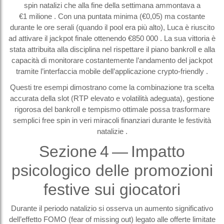
spin natalizi che alla fine della settimana ammontava a
€1 milione . Con una puntata minima (€0,05) ma costante
durante le ore serali (quando il pool era più alto), Luca è riuscito
ad attivare il jackpot finale ottenendo €850 000 . La sua vittoria è
stata attribuita alla disciplina nel rispettare il piano bankroll e alla
capacità di monitorare costantemente l’andamento del jackpot
tramite l’interfaccia mobile dell’applicazione crypto‑friendly .
Questi tre esempi dimostrano come la combinazione tra scelta
accurata della slot (RTP elevato e volatilità adeguata), gestione
rigorosa del bankroll e tempismo ottimale possa trasformare
semplici free spin in veri miracoli finanziari durante le festività
natalizie .
Sezione 4 — Impatto
psicologico delle promozioni
festive sui giocatori
Durante il periodo natalizio si osserva un aumento significativo
dell’effetto FOMO (fear of missing out) legato alle offerte limitate