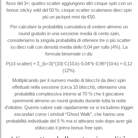
fisso del 3×; quattro scatter aggiungono altri cinque spin con un
bonus sticky wild del 50 %; cinque scatter scatenano dieci spin
più un jackpot mini da €50.
Per calcolare la probabilità cumulativa di vedere almeno un
round gratuito in una sessione media di cento spin,
consideriamo la singola probabilità di ottenere tre o più scatter
su dieci rulli con densità media dello 0,04 per rullo (4%). La
formula binomiale ci dà:
P(≥3 scatter) ≈ Σ_{k=3}^{10} C(10,k)·0,04^k·0,96^{10‑k} ≈ 0,12
(12%).
Moltiplicando per il numero medio di blocchi da dieci spin
effettuati nella sessione (circa 10 blocchi), otteniamo una
probabilità complessiva intorno al 70 % che il giocatore
sperimenti almeno un round gratuito durante tutta la notte
d’ottobre. Questo valore sale rapidamente se si includono trigger
secondari come i simboli “Ghost Walk”, che hanno una
probabilità individuale del 5 % ma si attivano solo dopo aver già
sbloccato il primo bonus free spin.