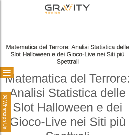
Matematica del Terrore: Analisi Statistica delle
Slot Halloween e dei Gioco‑Live nei Siti più
Spettrali
Matematica del Terrore:
Analisi Statistica delle
Whatsapp Us
Slot Halloween e dei
Gioco‑Live nei Siti più