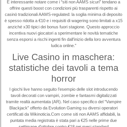
È interessante notare come i “siti non AAMS sicuri” tendano a
offrire questi boost con condizioni più trasparenti rispetto ai
casinò tradizionali AAMS‑regulated: la soglia minima di deposito
è spesso ridotta a €10 e i requisiti di wagering sono limitati a x15
anziché x30 tipici dei bonus fuori stagione. Questo approccio
incentiva nuovi giocatori a sperimentare le novità tematiche
senza esporsi a rischi ingenti fin dall’inizio della loro avventura
ludica online.”
Live Casino in maschera:
statistiche dei tavoli a tema
horror
I giochi live hanno seguito l’esempio delle slot introducendo
tavoli decorati con vampiri, zombie e fantasmi digitalizzati
tramite realtà aumentata (AR). Nel caso specifico del “Vampire
Blackjack” offerto da Evolution Gaming su diversi operatori
certificati da Wikinoticia.Com come siti non AAMS affidabili, la
puntata media registrata è stata pari a €25 nelle prime due
settimane d’ottobre contro €18 nei mesi standard