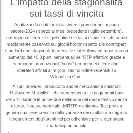
L’impatto della stagionalità
sui tassi di vincita
Analizzando i dati forniti da diversi provider nel periodo
ottobre‑2024 rispetto ai mesi precedenti (luglio‑settembre),
emergono differenze significative nei tassi di vincita settimanali
mediamente osservati sui giochi horror rispetto alle controparti
standard non stagionali. In media le slot Halloween mostrano un
aumento del +0,8 punti percentuali nell’RTP effettivo grazie a
campagne promozionali “boost” temporanei offerte dagli
operatori affiliati ai migliori casino online recensiti su
Wikinoticia.Com.
Alcuni provider introducono anche meccanismi chiamati
“Halloween Multiplier”, che aumentano tutti i pagamenti base
del 5 % durante le prime due settimane del mese festivo senza
alterare il valore nominale dell’RTP dichiarato. Tale pratica
genera una lieve crescita della varianza dei risultati ma migliora
l’engagement degli utenti nei periodi chiave per le campagne
marketing autunnali.