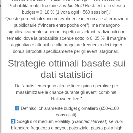
Probabilità reale di colpire
Zombie Gold Rush
entro lo stesso
budget ≈ 0 ,18 % (1 volta ogni ~560 sessioni).”
Queste percentuali sono notevolmente inferiori alle affermazioni
pubblicitarie (“vincere entro poche ore”), ma rimangono
significativamente superiori rispetto ai jackpot tradizionali non
tematici dove la probabilità scende sotto lo 0 ,05 %. Il margine
aggiuntivo è attribuibile alla maggiore frequenza dei trigger
bonus introdotti specificamente per gli eventi stagionali.”
Strategie ottimali basate sui
dati statistici
Dall’analisi emergono alcune linee guida operative per
massimizzare le chance durante gli eventi combinati
Halloween‑live:”
Definisci chiaramente budget giornaliero (€50‑€100
consigliati).
Scegli slot medium volatility (
Haunted Harvest
) se vuoi
bilanciare frequenza e payout potenziale; passa poi a high