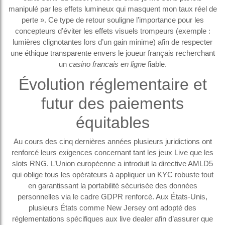
manipulé par les effets lumineux qui masquent mon taux réel de
perte ». Ce type de retour souligne l’importance pour les
concepteurs d’éviter les effets visuels trompeurs (exemple :
lumières clignotantes lors d’un gain minime) afin de respecter
une éthique transparente envers le joueur français recherchant
un
casino francais en ligne
fiable.
Évolution réglementaire et
futur des paiements
équitables
Au cours des cinq dernières années plusieurs juridictions ont
renforcé leurs exigences concernant tant les jeux Live que les
slots RNG. L’Union européenne a introduit la directive AMLD5
qui oblige tous les opérateurs à appliquer un KYC robuste tout
en garantissant la portabilité sécurisée des données
personnelles via le cadre GDPR renforcé. Aux États‑Unis,
plusieurs États comme New Jersey ont adopté des
réglementations spécifiques aux live dealer afin d’assurer que