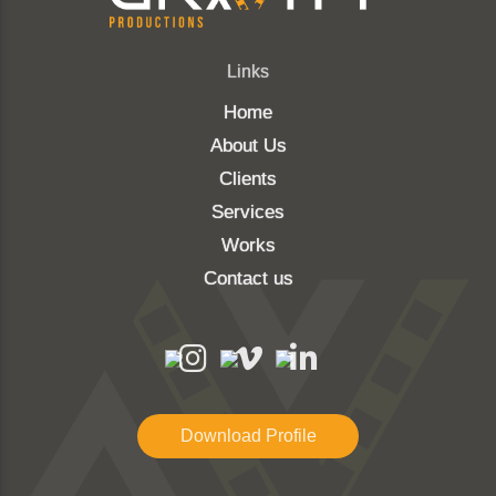
Links
Home
About Us
Clients
Services
Works
Contact us
Download Profile
Download Profile