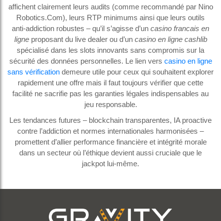
affichent clairement leurs audits (comme recommandé par Nino
Robotics.Com), leurs RTP minimums ainsi que leurs outils
anti‑addiction robustes – qu’il s’agisse d’un
casino francais en
ligne
proposant du live dealer ou d’un
casino en ligne cashlib
spécialisé dans les slots innovants sans compromis sur la
sécurité des données personnelles. Le lien vers
casino en ligne
sans vérification
demeure utile pour ceux qui souhaitent explorer
rapidement une offre mais il faut toujours vérifier que cette
facilité ne sacrifie pas les garanties légales indispensables au
jeu responsable.
Les tendances futures – blockchain transparentes, IA proactive
contre l’addiction et normes internationales harmonisées –
promettent d’allier performance financière et intégrité morale
dans un secteur où l’éthique devient aussi cruciale que le
jackpot lui-même.