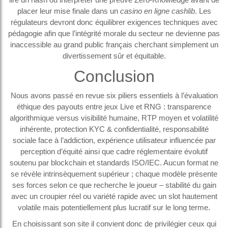
placer leur mise finale dans un
casino en ligne cashlib
. Les
régulateurs devront donc équilibrer exigences techniques avec
pédagogie afin que l’intégrité morale du secteur ne devienne pas
inaccessible au grand public français cherchant simplement un
divertissement sûr et équitable.
Conclusion
Nous avons passé en revue six piliers essentiels à l’évaluation
éthique des payouts entre jeux Live et RNG : transparence
algorithmique versus visibilité humaine, RTP moyen et volatilité
inhérente, protection KYC & confidentialité, responsabilité
sociale face à l’addiction, expérience utilisateur influencée par
perception d’équité ainsi que cadre réglementaire évolutif
soutenu par blockchain et standards ISO/IEC. Aucun format ne
se révèle intrinsèquement supérieur ; chaque modèle présente
ses forces selon ce que recherche le joueur – stabilité du gain
avec un croupier réel ou variété rapide avec un slot hautement
volatile mais potentiellement plus lucratif sur le long terme.
En choisissant son site il convient donc de privilégier ceux qui