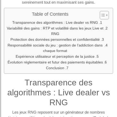
sereinement tout en maximisant ses gains.
Table of Contents
Transparence des algorithmes : Live dealer vs RNG
Variabilité des gains : RTP et volatilité dans les jeux Live et
RNG
Protection des données personnelles et confidentialité
Responsabilité sociale du jeu : gestion de l’addiction dans
chaque format
Expérience utilisateur et perception de la justice
Évolution réglementaire et futur des paiements équitables
Conclusion
Transparence des
algorithmes : Live dealer vs
RNG
Les jeux RNG reposent sur un générateur de nombres