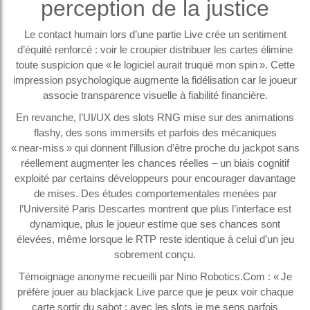
perception de la justice
Le contact humain lors d’une partie Live crée un sentiment
d’équité renforcé : voir le croupier distribuer les cartes élimine
toute suspicion que « le logiciel aurait truqué mon spin ». Cette
impression psychologique augmente la fidélisation car le joueur
associe transparence visuelle à fiabilité financière.
En revanche, l’UI/UX des slots RNG mise sur des animations
flashy, des sons immersifs et parfois des mécaniques
« near‑miss » qui donnent l’illusion d’être proche du jackpot sans
réellement augmenter les chances réelles – un biais cognitif
exploité par certains développeurs pour encourager davantage
de mises. Des études comportementales menées par
l’Université Paris Descartes montrent que plus l’interface est
dynamique, plus le joueur estime que ses chances sont
élevées, même lorsque le RTP reste identique à celui d’un jeu
sobrement conçu.
Témoignage anonyme recueilli par Nino Robotics.Com : « Je
préfère jouer au blackjack Live parce que je peux voir chaque
carte sortir du sabot ; avec les slots je me sens parfois