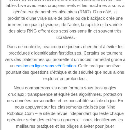
tables Live avec leurs croupiers réels et les machines à sous à
générateur de nombres aléatoires (RNG). D’un côté, la
proximité d’une vraie salle de poker ou de blackjack crée une
immersion quasi‑physique ; de l’autre, la rapidité et la variété
des slots RNG offrent des sessions sans fin et souvent très
lucratives.
Dans ce contexte, beaucoup de joueurs cherchent à éviter les
procédures d’identification fastidieuses. Certains se tournent
vers des plateformes qui promettent un accès immédiat grâce à
un
casino en ligne sans vérification
. Cette pratique soulève
pourtant des questions d’éthique et de sécurité que nous allons
explorer en profondeur.
Nous comparerons les deux formats sous trois angles
cruciaux : transparence et équité des algorithmes, protection
des données personnelles et responsabilité sociale du jeu. En
nous appuyant sur les classements réalisés par Nino
Robotics.Com – le site de revue indépendant qui teste chaque
opérateur selon des critères rigoureux – nous identifierons les
meilleures pratiques et les pièges à éviter pour jouer