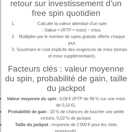
retour sur investissement d’un
free spin quotidien
Calculer la valeur attendue d’un spin
: Valeur = (RTP × mise) − mise.
Multiplier par le nombre de spins gratuits offerts chaque
jour.
Soustraire le coût implicite des exigences de mise (temps
et mise supplémentaire).
Facteurs clés : valeur moyenne
du spin, probabilité de gain, taille
du jackpot
Valeur moyenne du spin
: 0,08 € (RTP de 96 % sur une mise
de 0,10 €).
Probabilité de gain
: 18 % de chances de toucher une petite
victoire, 0,02 % de jackpot.
Taille du jackpot
: moyenne de 2 000 € pour les slots
progressifs.