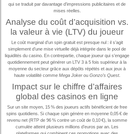
qui se traduit par davantage d’impressions publicitaires et de
mises réelles.
Analyse du coût d’acquisition vs.
la valeur à vie (LTV) du joueur
Le coût marginal d’un spin gratuit est presque nul : il s’agit
simplement d’une mise virtuelle déjà intégrée dans le pool de
liquidités du casino. En contrepartie, chaque joueur qui s’engage
quotidiennement peut générer un LTV 3 à 5 fois supérieur à la
moyenne du secteur grâce aux dépôts répétés et aux jeux à
haute volatilité comme
Mega Joker
ou
Gonzo’s Quest
.
Impact sur le chiffre d’affaires
global des casinos en ligne
Sur un site moyen, 15 % des joueurs actifs bénéficient de free
spins quotidiens. Si chaque spin génère en moyenne 0,05 € de
revenu net (RTP de 96 % contre un coût de 0,10 €), la somme
cumulée atteint plusieurs millions d’euros par an. Les
plateformes qui combinent ces promotions avec des