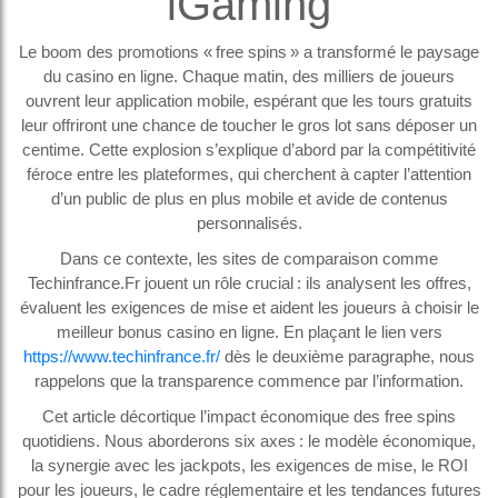
iGaming
Le boom des promotions « free spins » a transformé le paysage
du casino en ligne. Chaque matin, des milliers de joueurs
ouvrent leur application mobile, espérant que les tours gratuits
leur offriront une chance de toucher le gros lot sans déposer un
centime. Cette explosion s’explique d’abord par la compétitivité
féroce entre les plateformes, qui cherchent à capter l’attention
d’un public de plus en plus mobile et avide de contenus
personnalisés.
Dans ce contexte, les sites de comparaison comme
Techinfrance.Fr jouent un rôle crucial : ils analysent les offres,
évaluent les exigences de mise et aident les joueurs à choisir le
meilleur bonus casino en ligne. En plaçant le lien vers
https://www.techinfrance.fr/
dès le deuxième paragraphe, nous
rappelons que la transparence commence par l’information.
Cet article décortique l’impact économique des free spins
quotidiens. Nous aborderons six axes : le modèle économique,
la synergie avec les jackpots, les exigences de mise, le ROI
pour les joueurs, le cadre réglementaire et les tendances futures