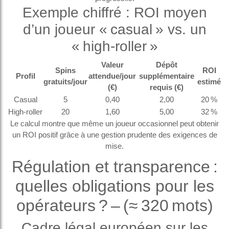
Exemple chiffré : ROI moyen
d’un joueur « casual » vs. un
« high‑roller »
Valeur
Dépôt
Spins
ROI
Profil
attendue/jour
supplémentaire
gratuits/jour
estimé
(€)
requis (€)
Casual
5
0,40
2,00
20 %
High‑roller
20
1,60
5,00
32 %
Le calcul montre que même un joueur occasionnel peut obtenir
un ROI positif grâce à une gestion prudente des exigences de
mise.
Régulation et transparence :
quelles obligations pour les
opérateurs ? – (≈ 320 mots)
Cadre légal européen sur les