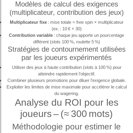
Modèles de calcul des exigences
(multiplicateur, contribution des jeux)
Multiplicateur fixe
: mise totale = free spin × multiplicateur
(ex. : 10 € × 30)
Contribution variable
: chaque jeu apporte un pourcentage
différent (slots 100 %, roulette 5 %)
Stratégies de contournement utilisées
par les joueurs expérimentés
Utiliser des jeux à haute contribution (slots à 100 %) pour
atteindre rapidement l’objectif.
Combiner plusieurs promotions pour diluer l’exigence globale.
Exploiter les limites de mise maximale pour accélérer le calcul
du wagering.
Analyse du ROI pour les
joueurs – (≈ 300 mots)
Méthodologie pour estimer le