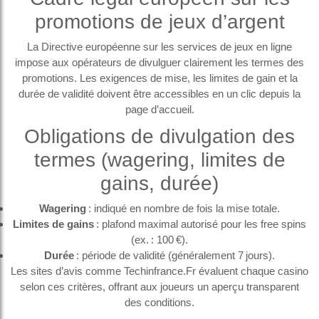
promotions de jeux d’argent
La Directive européenne sur les services de jeux en ligne
impose aux opérateurs de divulguer clairement les termes des
promotions. Les exigences de mise, les limites de gain et la
durée de validité doivent être accessibles en un clic depuis la
page d’accueil.
Obligations de divulgation des
termes (wagering, limites de
gains, durée)
Wagering
: indiqué en nombre de fois la mise totale.
Limites de gains
: plafond maximal autorisé pour les free spins
(ex. : 100 €).
Durée
: période de validité (généralement 7 jours).
Les sites d’avis comme Techinfrance.Fr évaluent chaque casino
selon ces critères, offrant aux joueurs un aperçu transparent
des conditions.