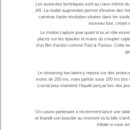
Les avancées techniques sont au cœur même du pas
AR. La réalité augmentée permet d’insérer des h
caméras haute résolution situées dans les studios
nouveau tour, créant a
Le motion capture joue quant à lui un rôle ess
placés sur les épaules et mains du croupier captu
d’un film d’action comme
Fast & Furious
. Cette t
ga
Le streaming low‑latency repose sur des protocol
moins de 200 ms, voire parfois sous 100 ms lors
crucial pour maintenir l’équité perçue lors des j
Un casino partenaire a récemment lancé une table 
et brandit son bouclier au moment où la bille s’ar
initiale si vous 