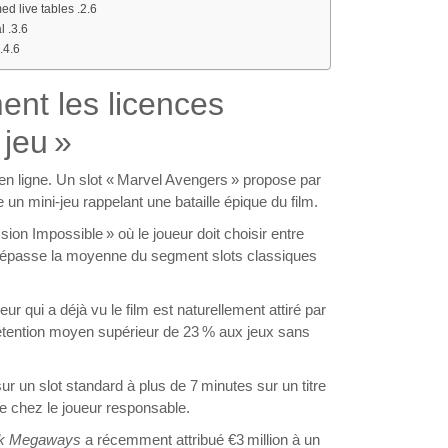
d live tables
l
ent les licences
jeu »
en ligne. Un slot « Marvel Avengers » propose par
n mini‑jeu rappelant une bataille épique du film.
ion Impossible » où le joueur doit choisir entre
qui dépasse la moyenne du segment slots classiques
 qui a déjà vu le film est naturellement attiré par
 rétention moyen supérieur de 23 % aux jeux sans
r un slot standard à plus de 7 minutes sur un titre
e chez le joueur responsable.
rk Megaways
a récemment attribué €3 million à un