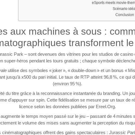
eSports meets movie‑theme
Scénario idéa
Conclusion
tes aux machines à sous : comm
matographiques transforment le 
ssic Park – sont devenues des vitrines pour les studios de casino 
n super‑héros pendant les tours gratuits ; chaque symbole déclenche u
ale
utilise des symboles « joker », « double‑down » et un bonus « Miss
llant jusqu’à x500 du pari initial. Le taux de RTP atteint 96,8 %, ce 
(environ 95 %).
 du titre grâce à la reconnaissance instantanée du branding. Un joueur
même d’appuyer sur spin. Cette fidélisation se mesure par un taux de
licence selon les données publiées par Ereel.Org.
nte augmente le temps moyen passé sur le jeu – passant de 4 minutes su
irectement le volume des mises sans augmenter la perception du risqu
es cinématographiques offrent des gains spectaculaires :
Jurassic Pa