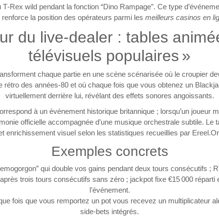
du T‑Rex wild pendant la fonction “Dino Rampage”. Ce type d’événemen
enforce la position des opérateurs parmi les
meilleurs casinos en li
r du live‑dealer : tables animé
télévisuels populaires »
 transforment chaque partie en une scène scénarisée où le croupier d
te rétro des années‑80 et où chaque fois que vous obtenez un Blackj
virtuellement derrière lui, révélant des effets sonores angoissants.
espond à un événement historique britannique ; lorsqu’un joueur mise 
rémonie officielle accompagnée d’une musique orchestrale subtile. 
et enrichissement visuel selon les statistiques recueillies par Ereel.Or
Exemples concrets
emogorgon” qui double vos gains pendant deux tours consécutifs ; RT
près trois tours consécutifs sans zéro ; jackpot fixe €15 000 réparti 
l’événement.
ue fois que vous remportez un pot vous recevez un multiplicateur al
side‑bets intégrés.