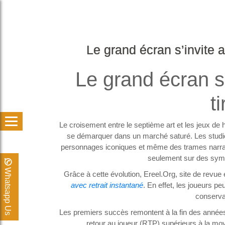
Le grand écran s’invite a
Le grand écran s’
t
Le croisement entre le septième art et les jeux de h
se démarquer dans un marché saturé. Les studios
personnages iconiques et même des trames narrati
seulement sur des symbo
Whatsapp Us
Grâce à cette évolution, Ereel.Org, site de revu
avec retrait instantané
. En effet, les joueurs 
conserva
Les premiers succès remontent à la fin des année
retour au joueur (RTP) supérieurs à la mo