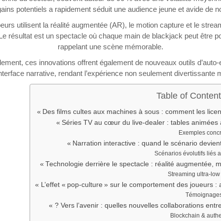
ains potentiels a rapidement séduit une audience jeune et avide de 
eurs utilisent la réalité augmentée (AR), le motion capture et le stre
 Le résultat est un spectacle où chaque main de blackjack peut être po
rappelant une scène mémorable.
ement, ces innovations offrent également de nouveaux outils d’auto‑e
nterface narrative, rendant l’expérience non seulement divertissante 
Table of Conten
Exemples concr
Scénarios évolutifs liés
Streaming ultra‑low
Témoignage
Blockchain & authe