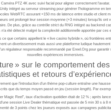
Caméra PTZ 4K avec suivi facial pour aligner correctement l’avatar.
Unity intégré au serveur streaming pour générer l’hologramme en tem
ocoles WebRTC assurant <150 ms de latence entre studio et client mo
ueurs ont prolongé leur session moyenne (+3 minutes) lorsqu’ils ont
taire. De plus, grâce au contrôle strict du RNG intégré au backend 
s n’a été détecté malgré la complexité additionnelle apportée par ces 
ce que certains appellent le « live casino hybride », où frontières entr
ment un divertissement mais aussi une plateforme ludique hautement p
 d’un régulateur responsable recommandé par Ereel.Org pour garantir 
nouvelles expériences immersives.
ulture » sur le comportement des
atistiques et retours d’expérienc
rement que l’introduction d’un thème pop‑culture entraîne une haus
scrits que du temps moyen passé en jeu (
session length
). Par exempl
r Magic Reel”, taux d’activation quotidien était de 12 % ; après lanc
’une session Live Dealer thématique est passée de 5 min 30 s à 8 mi
menté de 3 points chez les joueurs exposés aux campagnes publicita