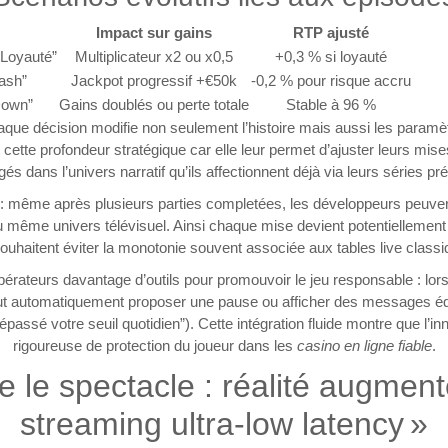
Impact sur gains
RTP ajusté
“Loyauté”
Multiplicateur x2 ou x0,5
+0,3 % si loyauté
ash”
Jackpot progressif +€50k
-0,2 % pour risque accru
Down”
Gains doublés ou perte totale
Stable à 96 %
aque décision modifie non seulement l’histoire mais aussi les paramè
cette profondeur stratégique car elle leur permet d’ajuster leurs mises
s dans l’univers narratif qu’ils affectionnent déjà via leurs séries pr
é : même après plusieurs parties completées, les développeurs peuvent
u même univers télévisuel. Ainsi chaque mise devient potentiellement
souhaitent éviter la monotonie souvent associée aux tables live classi
pérateurs davantage d’outils pour promouvoir le jeu responsable : lo
ut automatiquement proposer une pause ou afficher des messages éduca
assé votre seuil quotidien”). Cette intégration fluide montre que l’in
rigoureuse de protection du joueur dans les
casino en ligne fiable
.
e le spectacle : réalité augmen
streaming ultra‑low latency »