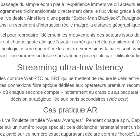
sage du simple écran plat à l’expérience immersive où acteurs et a
ologrammes tridimensionnels directement dans le flux vidéo grâce à
 live dealer. Ainsi lors d’une partie “Spider‑Man Blackjack”, l’araign
insi un sentiment d’interaction réelle malgré la distance géographique 
entiel pour reproduire fidèlement les mouvements des acteurs issus 
rent chaque geste afin que l’avatar numérique reflète parfaitement l’
echnologie assure que même les micro‑expressions faciales sont sync
rantir une immersion totale sans latence perceptible par l’utilisateur fin
Streaming ultra‑low latency
es comme WebRTC ou SRT qui permettent de réduire le délai entre l’a
 des connexions fibre optique dédiées aux opérateurs premium recomm
eux où chaque seconde compte – notamment au craps ou au baccarat liv
décision stratégique liée aux paris secondaires (
side bets
).
Cas pratique AR
Live Roulette intitulée “Avatar Avengers”. Pendant chaque spin, Capta
rête sur un numéro rouge spécial ; cela déclenche instantanément un 
aviez parié sur ce numéro exact auparavant déclaré comme “heroic”. Le