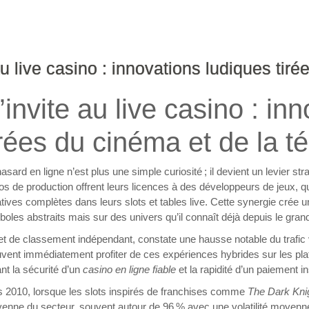
u live casino : innovations ludiques tiré
invite au live casino : in
irées du cinéma et de la té
asard en ligne n’est plus une simple curiosité ; il devient un levier s
 de production offrent leurs licences à des développeurs de jeux, q
ves complètes dans leurs slots et tables live. Cette synergie crée u
les abstraits mais sur des univers qu’il connaît déjà depuis le grand 
e et de classement indépendant, constate une hausse notable du trafi
peuvent immédiatement profiter de ces expériences hybrides sur les 
nt la sécurité d’un
casino en ligne fiable
et la rapidité d’un paiement i
s 2010, lorsque les slots inspirés de franchises comme
The Dark Kni
yenne du secteur, souvent autour de 96 % avec une volatilité moyenn