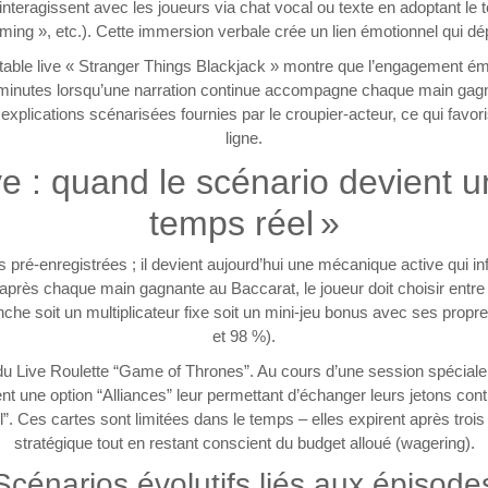
 interagissent avec les joueurs via chat vocal ou texte en adoptant le
oming », etc.). Cette immersion verbale crée un lien émotionnel qui dé
a table live « Stranger Things Blackjack » montre que l’engagement 
 minutes lorsqu’une narration continue accompagne chaque main gag
 explications scénarisées fournies par le croupier‑acteur, ce qui favo
ligne.
ive : quand le scénario devient u
temps réel »
s pré‑enregistrées ; il devient aujourd’hui une mécanique active qui i
s, après chaque main gagnante au Baccarat, le joueur doit choisir entre
che soit un multiplicateur fixe soit un mini‑jeu bonus avec ses propr
et 98 %).
u Live Roulette “Game of Thrones”. Au cours d’une session spéciale sai
nt une option “Alliances” leur permettant d’échanger leurs jetons con
ll”. Ces cartes sont limitées dans le temps – elles expirent après trois
stratégique tout en restant conscient du budget alloué (wagering).
Scénarios évolutifs liés aux épisode