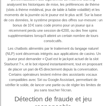
analysent les historiques de mise, les préférences de thème
(slots à thème médiéval, jeux de table à faible volatilité) et les
moments de la journée où le joueur est le plus actif. Sur la base
de ces données, le système propose des offres sur‑mesure : un
bonus de 10 € sans code promo pour un joueur qui a
récemment perdu une session de €200, ou des free spins
supplémentaires lorsqu’il atteint un certain nombre de tours
consécutifs.
Les chatbots alimentés par le traitement du langage naturel
(NLP) sont désormais intégrés aux applications de casino. Un
joueur peut demander « Quel est le jackpot actuel de la slot
Starburst ? », et le bot répond instantanément, tout en proposant
de placer un pari de €5 directement depuis la conversation.
Certains opérateurs testent même des assistants vocaux
compatibles avec Siri ou Google Assistant, permettant de
vérifier le solde, de lancer une partie ou de régler les limites de
jeu sans toucher l’écran.
Détection de fraude et jeu