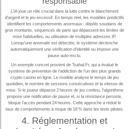
responsable
L’IA joue un rôle crucial dans la lutte contre le blanchiment
d’argent et le jeu excessif. En temps réel, les modèles prédictifs
identifient les comportements anormaux : dépôts soudains de
gros montants, séquences de paris qui dépassent les limites de
mise habituelles, ou utilisation de multiples adresses IP.
Lorsqu’une anomalie est détectée, le système déclenche
automatiquement une vérification d’identité ou impose une
pause auto‑exclu.
Un exemple concret provient de Tsahal.Fr, qui a évalué le
système de prévention de l’addiction de l’un des plus grands
crypto casino en ligne. Le modèle analyse le temps de jeu
quotidien, le nombre de sessions consécutives et la vitesse de
mise. Si le joueur dépasse 2 heures de jeu continu, l’algorithme
propose une notification de pause et, si la résistance persiste,
bloque l’accès pendant 24 heures. Cette approche a réduit le
taux de comportements à risque de 18 % dans les tests pilotes.
4. Réglementation et