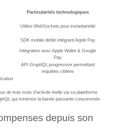
Particularités technologiques
Utilise WebSockets pour instantanéité
SDK mobile dédié intégrant Apple Pay
Intégration avec Apple Wallet & Google
Pay
API GraphQL progressive permettant
requêtes ciblées
ication
de trois mois d’activité réelle via sa plateforme
GraphQL qui minimise la bande passante consommée
compenses depuis son