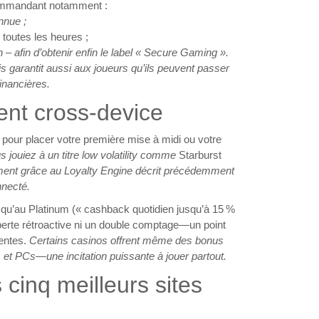
ecommandant notamment :
nnue ;
toutes les heures ;
 – afin d’obtenir enfin le label « Secure Gaming ».
arantit aussi aux joueurs qu’ils peuvent passer
inancières.
ent cross‑device
 pour placer votre première mise à midi ou votre
jouiez à un titre low volatility comme
Starburst
ent grâce au Loyalty Engine décrit précédemment
nnecté.
qu’au Platinum («​ cashback quotidien jusqu’à 15 %
 perte rétroactive ni un double comptage—un point
entes.
Certains casinos offrent même des bonus
 et PCs—une incitation puissante à jouer partout.
cinq meilleurs sites