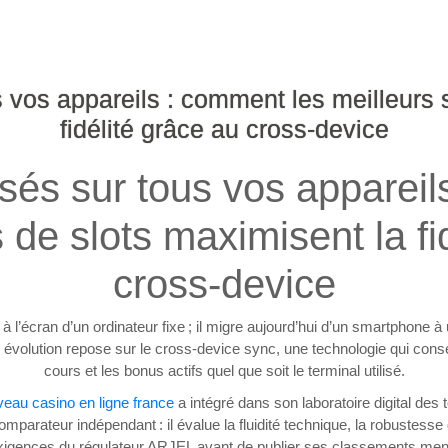
 vos appareils : comment les meilleurs s
fidélité grâce au cross‑device
sés sur tous vos appareil
s de slots maximisent la fi
cross‑device
à l’écran d’un ordinateur fixe ; il migre aujourd’hui d’un smartphone à
e évolution repose sur le cross‑device sync, une technologie qui cons
cours et les bonus actifs quel que soit le terminal utilisé.
eau casino en ligne france
a intégré dans son laboratoire digital des 
ateur indépendant : il évalue la fluidité technique, la robustesse
xigences du régulateur ARJEL avant de publier ses classements men