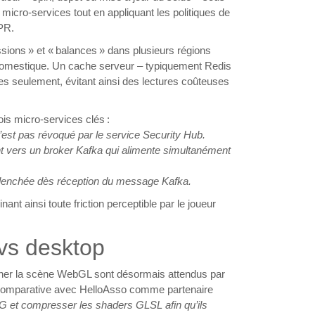
cro‑services tout en appliquant les politiques de
DPR.
ions » et « balances » dans plusieurs régions
 domestique. Un cache serveur – typiquement Redis
 seulement, évitant ainsi des lectures coûteuses
is micro‑services clés :
n’est pas révoqué par le service Security Hub.
t vers un broker Kafka qui alimente simultanément
clenchée dès réception du message Kafka.
nt ainsi toute friction perceptible par le joueur
 vs desktop
ficher la scène WebGL sont désormais attendus par
 comparative avec HelloAsso comme partenaire
EG et compresser les shaders GLSL afin qu’ils