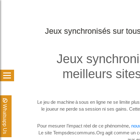
Jeux synchronisés sur tous
Jeux synchroni
meilleurs site
Le jeu de machine à sous en ligne ne se limite plus 
Whatsapp Us
le joueur ne perde sa session ni ses gains. Cett
Pour mesurer l’impact réel de ce phénomène,
nouv
Le site Tempsdescommuns.Org agit comme un compar
aux e