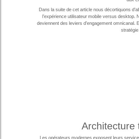
Dans la suite de cet article nous décortiquons d’a
l’expérience utilisateur mobile versus desktop.
deviennent des leviers d’engagement omnicanal. 
stratégie
Architecture
Les opérateurs modernes exposent leurs services