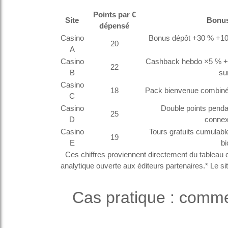
Points par €
Site
Bonus
dépensé
Casino
Bonus dépôt +30 % +10 t
20
A
Casino
Cashback hebdo ×5 % + 
22
B
su
Casino
18
Pack bienvenue combiné €
C
Casino
Double points penda
25
D
connex
Casino
Tours gratuits cumulabl
19
E
bi
Ces chiffres proviennent directement du tableau 
analytique ouverte aux éditeurs partenaires.* L
Cas pratique : comm