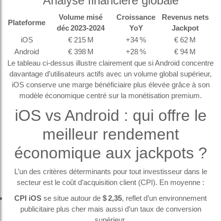
Analyse financière globale
Volume misé
Croissance
Revenus nets
Plateforme
déc 2023‑2024
YoY
Jackpot
iOS
€ 215 M
+34 %
€ 62 M
Android
€ 398 M
+28 %
€ 94 M
Le tableau ci‑dessus illustre clairement que si Android concentre
davantage d’utilisateurs actifs avec un volume global supérieur,
iOS conserve une marge bénéficiaire plus élevée grâce à son
modèle économique centré sur la monétisation premium.
iOS vs Android : qui offre le
meilleur rendement
économique aux jackpots ?
L’un des critères déterminants pour tout investisseur dans le
secteur est le coût d’acquisition client (CPI). En moyenne :
CPI iOS
se situe autour de
$ 2,35
, reflet d’un environnement
publicitaire plus cher mais aussi d’un taux de conversion
supérieur.