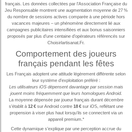
français. Les données collectées par l’Association Française du
Jeu Responsable montrent une augmentation moyenne de 27 %
du nombre de sessions actives comparée à une période hors
vacances majeures – un phénomène directement lié aux
campagnes publicitaires intensifiées et aux bonus saisonniers
proposés par plus d’une centaine d’opérateurs référencés sur
Choisirlartisanat.Fr.
Comportement des joueurs
français pendant les fêtes
Les Français adoptent une attitude légèrement différente selon
leur système d’exploitation préféré :
Les utilisateurs iOS dépensent davantage par session mais
jouent moins fréquemment que leurs homologues Android.
La moyenne dépensée par joueur français durant décembre
s’établit à
12 €
sur Android contre
18 €
sur iOS, reflétant une
propension à viser plus haut lorsqu’ils se connectent via un
appareil premium.*
Cette dynamique s’explique par une perception accrue du