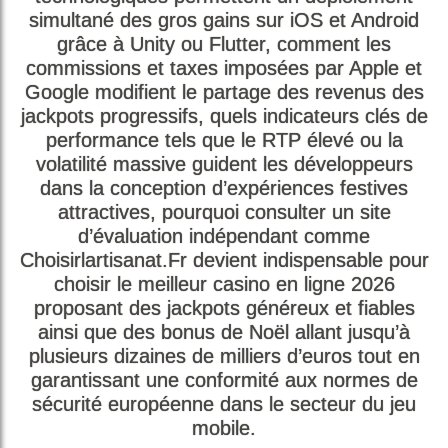
simultané des gros gains sur iOS et Android
grâce à Unity ou Flutter, comment les
commissions et taxes imposées par Apple et
Google modifient le partage des revenus des
jackpots progressifs, quels indicateurs clés de
performance tels que le RTP élevé ou la
volatilité massive guident les développeurs
dans la conception d’expériences festives
attractives, pourquoi consulter un site
d’évaluation indépendant comme
Choisirlartisanat.Fr devient indispensable pour
choisir le meilleur casino en ligne 2026
proposant des jackpots généreux et fiables
ainsi que des bonus de Noël allant jusqu’à
plusieurs dizaines de milliers d’euros tout en
garantissant une conformité aux normes de
sécurité européenne dans le secteur du jeu
mobile.