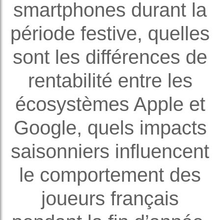
smartphones durant la
période festive, quelles
sont les différences de
rentabilité entre les
écosystèmes Apple et
Google, quels impacts
saisonniers influencent
le comportement des
joueurs français