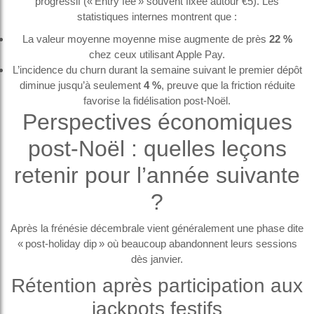
progressif (« Entry fee » souvent fixée autour €​5). Les
statistiques internes montrent que :
La valeur moyenne moyenne mise augmente de près
22 %
chez ceux utilisant Apple Pay.
L’incidence du churn durant la semaine suivant le premier dépôt
diminue jusqu’à seulement
4 %
, preuve que la friction réduite
favorise la fidélisation post‑Noël.
Perspectives économiques
post‑Noël : quelles leçons
retenir pour l’année suivante
?
Après la frénésie décembrale vient généralement une phase dite
« post‑holiday dip » où beaucoup abandonnent leurs sessions
dès janvier.
Rétention après participation aux
jackpots festifs