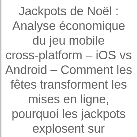
Jackpots de Noël :
Analyse économique
du jeu mobile
cross‑platform – iOS vs
Android – Comment les
fêtes transforment les
mises en ligne,
pourquoi les jackpots
explosent sur