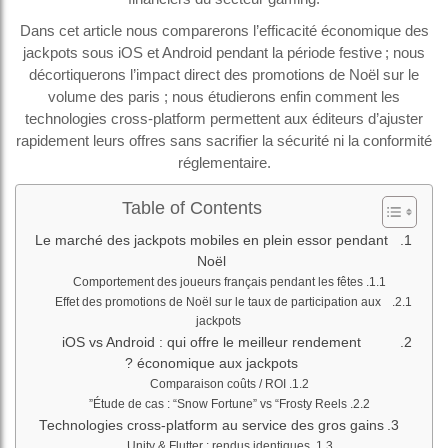
Dans cet article nous comparerons l’efficacité économique des
jackpots sous iOS et Android pendant la période festive ; nous
décortiquerons l’impact direct des promotions de Noël sur le
volume des paris ; nous étudierons enfin comment les
technologies cross‑platform permettent aux éditeurs d’ajuster
rapidement leurs offres sans sacrifier la sécurité ni la conformité
réglementaire.
Table of Contents
Le marché des jackpots mobiles en plein essor pendant
Noël
Comportement des joueurs français pendant les fêtes
Effet des promotions de Noël sur le taux de participation aux
jackpots
iOS vs Android : qui offre le meilleur rendement
économique aux jackpots ?
Comparaison coûts / ROI
Étude de cas : “Snow Fortune” vs “Frosty Reels”
Technologies cross‑platform au service des gros gains
Unity & Flutter : rendus identiques