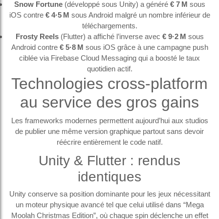
Snow Fortune
(développé sous Unity) a généré
€ 7 M
sous
iOS contre
€ 4·5 M
sous Android malgré un nombre inférieur de
téléchargements.
Frosty Reels
(Flutter) a affiché l’inverse avec
€ 9·2 M
sous
Android contre
€ 5·8 M
sous iOS grâce à une campagne push
ciblée via Firebase Cloud Messaging qui a boosté le taux
quotidien actif.
Technologies cross‑platform
au service des gros gains
Les frameworks modernes permettent aujourd’hui aux studios
de publier une même version graphique partout sans devoir
réécrire entièrement le code natif.
Unity & Flutter : rendus
identiques
Unity conserve sa position dominante pour les jeux nécessitant
un moteur physique avancé tel que celui utilisé dans “Mega
Moolah Christmas Edition”, où chaque spin déclenche un effet