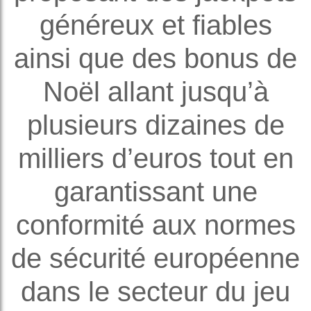
généreux et fiables
ainsi que des bonus de
Noël allant jusqu’à
plusieurs dizaines de
milliers d’euros tout en
garantissant une
conformité aux normes
de sécurité européenne
dans le secteur du jeu