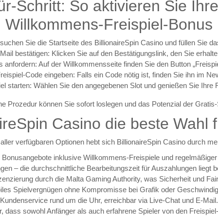
für‑Schritt: So aktivieren Sie Ihr
Willkommens‑Freispiel‑Bonus
suchen Sie die Startseite des BillionaireSpin Casino und füllen Sie 
Mail bestätigen: Klicken Sie auf den Bestätigungslink, den Sie erhalt
 anfordern: Auf der Willkommensseite finden Sie den Button „Freispie
reispiel‑Code eingeben: Falls ein Code nötig ist, finden Sie ihn im New
el starten: Wählen Sie den angegebenen Slot und genießen Sie Ihre F
he Prozedur können Sie sofort loslegen und das Potenzial der Gratis
reSpin Casino die beste Wahl fü
ller verfügbaren Optionen hebt sich BillionaireSpin Casino durch me
ge Bonusangebote inklusive Willkommens‑Freispiele und regelmäßiger
en – die durchschnittliche Bearbeitungszeit für Auszahlungen liegt b
zenzierung durch die Malta Gaming Authority, was Sicherheit und Fair 
les Spielvergnügen ohne Kompromisse bei Grafik oder Geschwindigk
Kundenservice rund um die Uhr, erreichbar via Live‑Chat und E‑Mail.
, dass sowohl Anfänger als auch erfahrene Spieler von den Freispiel