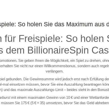
eispiele: So holen Sie das Maximum aus 
n für Freispiele: So hol
s dem BillionaireSpin Cas
romotionen. Sie geben Ihnen die Möglichkeit, ein Spiel zu drehen, ohne
 erhalten Sie nicht nur einen Willkommensbonus, sondern auch regel
verlängern.
‑Spiel gebunden. Die Gewinnsumme wird jedoch erst nach Erfüllung 
hl‑mal einsetzen müssen, bevor Sie eine Auszahlung beantragen kön
ch) und das maximale Auszahlungs‑Limit – beides steht in den Bonu
arburst
mit einem maximalen Gewinn von 10 € und einer Wettanforde
, müssen Sie 175 € (5 € × 35) umsetzen, bevor Sie das Geld abhebe