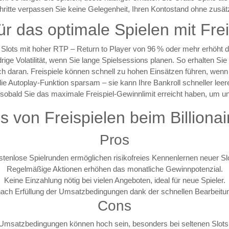
ritte verpassen Sie keine Gelegenheit, Ihren Kontostand ohne zusät
ür das optimale Spielen mit Fre
Slots mit hoher RTP – Return to Player von 96 % oder mehr erhöht 
ige Volatilität, wenn Sie lange Spielsessions planen. So erhalten Sie
ich daran. Freispiele können schnell zu hohen Einsätzen führen, wenn
ie Autoplay‑Funktion sparsam – sie kann Ihre Bankroll schneller leer
sobald Sie das maximale Freispiel‑Gewinnlimit erreicht haben, um u
 von Freispielen beim Billiona
Pros
tenlose Spielrunden ermöglichen risikofreies Kennenlernen neuer Sl
Regelmäßige Aktionen erhöhen das monatliche Gewinnpotenzial.
Keine Einzahlung nötig bei vielen Angeboten, ideal für neue Spieler.
ach Erfüllung der Umsatzbedingungen dank der schnellen Bearbeitu
Cons
Umsatzbedingungen können hoch sein, besonders bei seltenen Slots