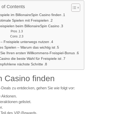
 of Contents
spiele im BillionaireSpin Casino finden
ptimale Spielen mit Freispielen
ispielen beim BillionaireSpin Casino
Pros
Cons
 – Freispiele unterwegs nutzen
es Spielen – Warum das wichtig ist
ren Sie Ihren ersten Willkommens‑Freispiel‑Bonus
asino die beste Wahl für Freispiele ist
mpfohlene nächste Schritte
in Casino finden
‑Deals zu entdecken, gehen Sie wie folgt vor:
 Aktionen.
raktionen gelistet.
r.
s Teil des VIP‑Rewards.