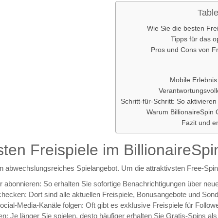
Table
Wie Sie die besten Frei
Tipps für das o
Pros und Cons von Fre
Mobile Erlebnis
Verantwortungsvoll
Schritt‑für‑Schritt: So aktivie
Warum BillionaireSpin C
Fazit und e
ten Freispiele im BillionaireSp
ein abwechslungsreiches Spielangebot. Um die attraktivsten Free‑Spin
r abonnieren: So erhalten Sie sofortige Benachrichtigungen über neue
hecken: Dort sind alle aktuellen Freispiele, Bonusangebote und Sonde
ocial‑Media‑Kanäle folgen: Oft gibt es exklusive Freispiele für Followe
 Je länger Sie spielen, desto häufiger erhalten Sie Gratis‑Spins al