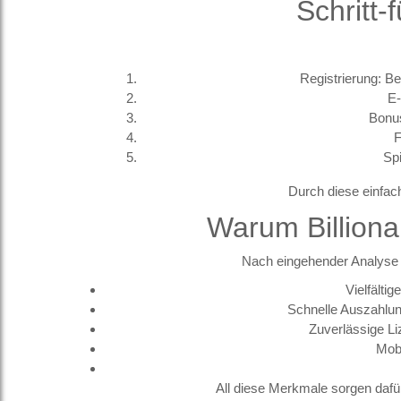
Schritt‑
Registrierung: Be
E‑
Bonus
F
Spi
Durch diese einfac
Warum Billionai
Nach eingehender Analyse a
Vielfälti
Schnelle Auszahlung
Zuverlässige Li
Mobi
All diese Merkmale sorgen dafür