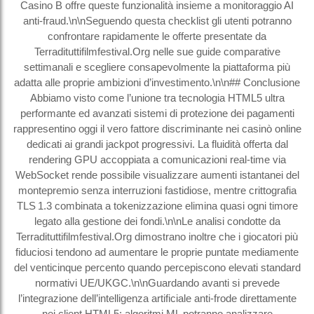
Casino B offre queste funzionalità insieme a monitoraggio AI
anti-fraud.\n\nSeguendo questa checklist gli utenti potranno
confrontare rapidamente le offerte presentate da
Terradituttifilmfestival.Org nelle sue guide comparative
settimanali e scegliere consapevolmente la piattaforma più
adatta alle proprie ambizioni d’investimento.\n\n## Conclusione
Abbiamo visto come l’unione tra tecnologia HTML5 ultra
performante ed avanzati sistemi di protezione dei pagamenti
rappresentino oggi il vero fattore discriminante nei casinò online
dedicati ai grandi jackpot progressivi. La fluidità offerta dal
rendering GPU accoppiata a comunicazioni real‑time via
WebSocket rende possibile visualizzare aumenti istantanei del
montepremio senza interruzioni fastidiose, mentre crittografia
TLS 1.3 combinata a tokenizzazione elimina quasi ogni timore
legato alla gestione dei fondi.\n\nLe analisi condotte da
Terradituttifilmfestival.Org dimostrano inoltre che i giocatori più
fiduciosi tendono ad aumentare le proprie puntate mediamente
del venticinque percento quando percepiscono elevati standard
normativi UE/UKGC.\n\nGuardando avanti si prevede
l’integrazione dell’intelligenza artificiale anti-frode direttamente
nei client HTML5: algoritmi ML potranno analizzare