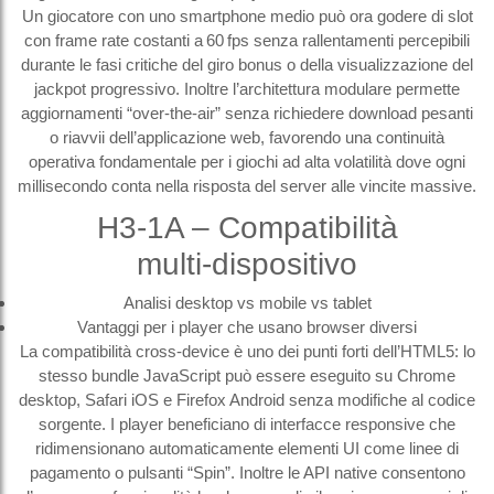
Un giocatore con uno smartphone medio può ora godere di slot
con frame rate costanti a 60 fps senza rallentamenti percepibili
durante le fasi critiche del giro bonus o della visualizzazione del
jackpot progressivo. Inoltre l’architettura modulare permette
aggiornamenti “over‑the‑air” senza richiedere download pesanti
o riavvii dell’applicazione web, favorendo una continuità
operativa fondamentale per i giochi ad alta volatilità dove ogni
millisecondo conta nella risposta del server alle vincite massive.
H3‑1A – Compatibilità
multi‑dispositivo
Analisi desktop vs mobile vs tablet
Vantaggi per i player che usano browser diversi
La compatibilità cross‑device è uno dei punti forti dell’HTML5: lo
stesso bundle JavaScript può essere eseguito su Chrome
desktop, Safari iOS e Firefox Android senza modifiche al codice
sorgente. I player beneficiano di interfacce responsive che
ridimensionano automaticamente elementi UI come linee di
pagamento o pulsanti “Spin”. Inoltre le API native consentono