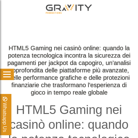
HTML5 Gaming nei casinò online: quando la
potenza tecnologica incontra la sicurezza dei
pagamenti per jackpot da capogiro, un’analisi
approfondita delle piattaforme più avanzate,
delle performance grafiche e delle protezioni
finanziarie che trasformano l’esperienza di
gioco in tempo reale globale
Whatsapp Us
HTML5 Gaming nei
casinò online: quando