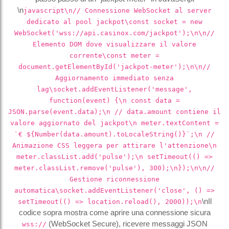
\n
javascript\n// Connessione WebSocket al server
dedicato al pool jackpot\const socket = new
WebSocket('wss://api.casinox.com/jackpot');\n\n//
Elemento DOM dove visualizzare il valore
corrente\const meter =
document.getElementById('jackpot-meter');\n\n//
Aggiornamento immediato senza
lag\socket.addEventListener('message',
function(event) {\n const data =
JSON.parse(event.data);\n // data.amount contiene il
valore aggiornato del jackpot\n meter.textContent =
`€ ${Number(data.amount).toLocaleString()}`;\n //
Animazione CSS leggera per attirare l'attenzione\n
meter.classList.add('pulse');\n setTimeout(() =>
meter.classList.remove('pulse'), 300);\n});\n\n//
Gestione riconnessione
automatica\socket.addEventListener('close', () =>
\nIl
setTimeout(() => location.reload(), 2000));\n
codice sopra mostra come aprire una connessione sicura
(WebSocket Secure), ricevere messaggi JSON
wss://