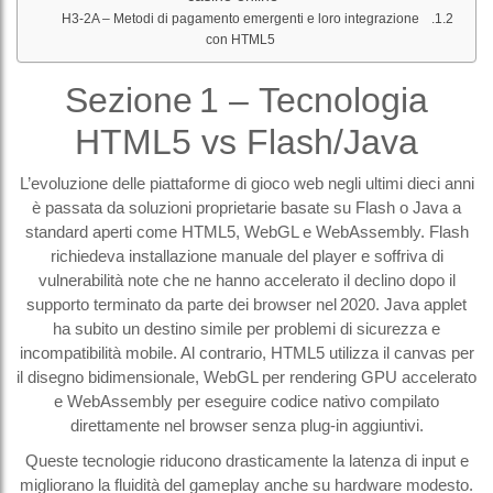
H3‑2A – Metodi di pagamento emergenti e loro integrazione
con HTML5
Sezione 1 – Tecnologia
HTML5 vs Flash/Java
L’evoluzione delle piattaforme di gioco web negli ultimi dieci anni
è passata da soluzioni proprietarie basate su Flash o Java a
standard aperti come HTML5, WebGL e WebAssembly. Flash
richiedeva installazione manuale del player e soffriva di
vulnerabilità note che ne hanno accelerato il declino dopo il
supporto terminato da parte dei browser nel 2020. Java applet
ha subito un destino simile per problemi di sicurezza e
incompatibilità mobile. Al contrario, HTML5 utilizza il canvas per
il disegno bidimensionale, WebGL per rendering GPU accelerato
e WebAssembly per eseguire codice nativo compilato
direttamente nel browser senza plug‑in aggiuntivi.
Queste tecnologie riducono drasticamente la latenza di input e
migliorano la fluidità del gameplay anche su hardware modesto.