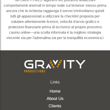
comportamenti anomali in tempo reale sul browser stesso prima
ancora che la richiesta raggiunga il server.\n\nInvitiamo quindi
tutti gli appassionati a utilizzare la checklist proposta per
valutare attentamente licenze, velocità d’avvio grafico e
protezioni finanziarie prima di iscriversi al proprio prossimo
casino online—una scelta informata è la migliore strategia
vincente sia per l’adrenalina sia per la tranquillità economica.\
Links
Home
About Us
Clients