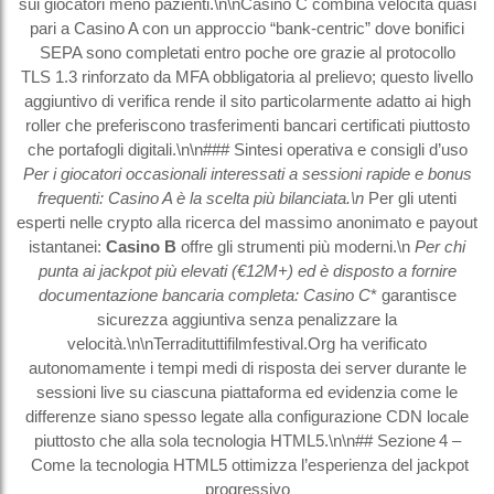
sui giocatori meno pazienti.\n\nCasino C combina velocità quasi
pari a Casino A con un approccio “bank‑centric” dove bonifici
SEPA sono completati entro poche ore grazie al protocollo
TLS 1.3 rinforzato da MFA obbligatoria al prelievo; questo livello
aggiuntivo di verifica rende il sito particolarmente adatto ai high
roller che preferiscono trasferimenti bancari certificati piuttosto
che portafogli digitali.\n\n### Sintesi operativa e consigli d’uso
Per i giocatori occasionali interessati a sessioni rapide e bonus
frequenti:
Casino A
è la scelta più bilanciata.\n
Per gli utenti
esperti nelle crypto alla ricerca del massimo anonimato e payout
istantanei:
Casino B
offre gli strumenti più moderni.\n
Per chi
punta ai jackpot più elevati (€12M+) ed è disposto a fornire
documentazione bancaria completa:
Casino C
* garantisce
sicurezza aggiuntiva senza penalizzare la
velocità.\n\nTerradituttifilmfestival.Org ha verificato
autonomamente i tempi medi di risposta dei server durante le
sessioni live su ciascuna piattaforma ed evidenzia come le
differenze siano spesso legate alla configurazione CDN locale
piuttosto che alla sola tecnologia HTML5.\n\n## Sezione 4 –
Come la tecnologia HTML5 ottimizza l’esperienza del jackpot
progressivo