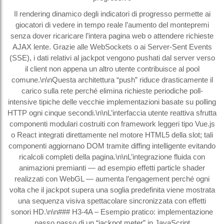
Il rendering dinamico degli indicatori di progresso permette ai
giocatori di vedere in tempo reale l’aumento del montepremi
senza dover ricaricare l’intera pagina web o attendere richieste
AJAX lente. Grazie alle WebSockets o ai Server‑Sent Events
(SSE), i dati relativi al jackpot vengono pushati dal server verso
il client non appena un altro utente contribuisce al pool
comune.\n\nQuesta architettura “push” riduce drasticamente il
carico sulla rete perché elimina richieste periodiche poll-
intensive tipiche delle vecchie implementazioni basate su polling
HTTP ogni cinque secondi.\n\nL’interfaccia utente reattiva sfrutta
componenti modulari costruiti con framework leggeri tipo Vue.js
o React integrati direttamente nel motore HTML5 della slot; tali
componenti aggiornano DOM tramite diffing intelligente evitando
ricalcoli completi della pagina.\n\nL’integrazione fluida con
animazioni premianti — ad esempio effetti particle shader
realizzati con WebGL — aumenta l’engagement perché ogni
volta che il jackpot supera una soglia predefinita viene mostrata
una sequenza visiva spettacolare sincronizzata con effetti
sonori HD.\n\n### H3‑4A – Esempio pratico: implementazione
passo passo di un “jackpot meter” in JavaScript