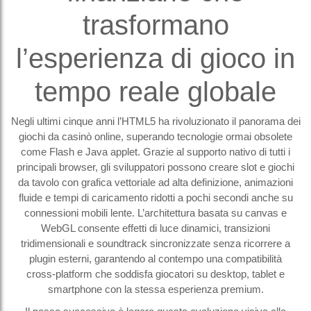
trasformano
l’esperienza di gioco in
tempo reale globale
Negli ultimi cinque anni l’HTML5 ha rivoluzionato il panorama dei
giochi da casinò online, superando tecnologie ormai obsolete
come Flash e Java applet. Grazie al supporto nativo di tutti i
principali browser, gli sviluppatori possono creare slot e giochi
da tavolo con grafica vettoriale ad alta definizione, animazioni
fluide e tempi di caricamento ridotti a pochi secondi anche su
connessioni mobili lente. L’architettura basata su canvas e
WebGL consente effetti di luce dinamici, transizioni
tridimensionali e soundtrack sincronizzate senza ricorrere a
plugin esterni, garantendo al contempo una compatibilità
cross‑platform che soddisfa giocatori su desktop, tablet e
smartphone con la stessa esperienza premium.