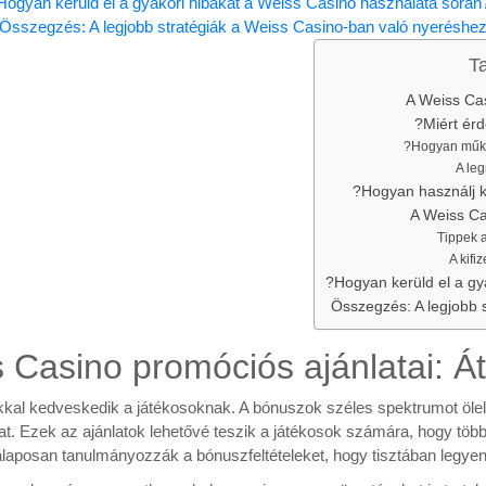
Hogyan kerüld el a gyakori hibákat a Weiss Casino használata során
Összegzés: A legjobb stratégiák a Weiss Casino-ban való nyeréshe
Ta
A Weiss Cas
Miért ér
Hogyan műkö
A le
Hogyan használj k
A Weiss Ca
Tippek 
A kifi
Hogyan kerüld el a gy
Összegzés: A legjobb 
 Casino promóciós ajánlatai: Át
al kedveskedik a játékosoknak. A bónuszok széles spektrumot ölelne
. Ezek az ajánlatok lehetővé teszik a játékosok számára, hogy több p
alaposan tanulmányozzák a bónuszfeltételeket, hogy tisztában legyen