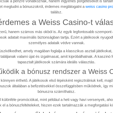
sak a pénzre vonatkoznak, hanem ingyenes pörgetéseket is tarta
bet megtudni a bónuszokról, érdemes meglátogatni a
weiss casino pr
találsz.
érdemes a Weiss Casino-t vála
erű, hanem számos más okból is. Az egyik legfontosabb szempont 
osok adatait maximális biztonságban tartja. Ezért a játékosok nyugodt
személyes adataik védve vannak.
büszkélkedhet, amely magában foglalja a klasszikus asztali játékokat,
aláljanak valami újat és izgalmasat, amit kipróbálhatnak. A kaszinó f
tapasztalt játékosok számára ideális választás.
ködik a bónusz rendszer a Weiss C
könnyen érthető. A játékosok első lépésként regisztrálniuk kell, m
nuszok általában a befizetésekkel összefüggésben működnek, így mi
bónuszra számíthatsz.
 különféle promóciókat, mint például a heti vagy havi versenyek, ah
 el a bónuszfeltételeket, hiszen ezek tartalmazzák a megforgatási 