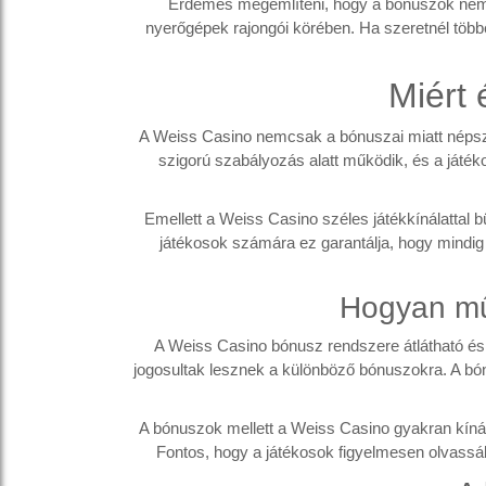
Érdemes megemlíteni, hogy a bónuszok nemc
nyerőgépek rajongói körében. Ha szeretnél töb
Miért 
A Weiss Casino nemcsak a bónuszai miatt népsz
szigorú szabályozás alatt működik, és a játék
Emellett a Weiss Casino széles játékkínálattal 
játékosok számára ez garantálja, hogy mindig t
Hogyan mű
A Weiss Casino bónusz rendszere átlátható és 
jogosultak lesznek a különböző bónuszokra. A bó
A bónuszok mellett a Weiss Casino gyakran kínál
Fontos, hogy a játékosok figyelmesen olvassák