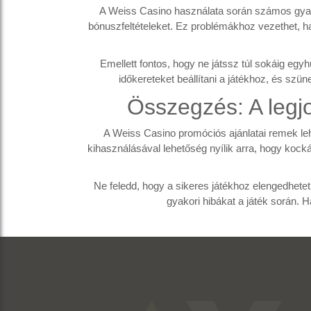
A Weiss Casino használata során számos gyakor
bónuszfeltételeket. Ez problémákhoz vezethet, ha
Emellett fontos, hogy ne játssz túl sokáig egy
időkereteket beállítani a játékhoz, és szün
Összegzés: A legj
A Weiss Casino promóciós ajánlatai remek le
kihasználásával lehetőség nyílik arra, hogy kock
Ne feledd, hogy a sikeres játékhoz elengedhetetl
gyakori hibákat a játék során. 