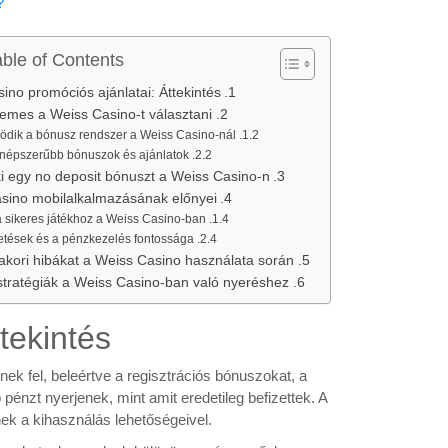
?
z
ble of Contents
ino promóciós ajánlatai: Áttekintés
demes a Weiss Casino-t választani?
dik a bónusz rendszer a Weiss Casino-nál?
gnépszerűbb bónuszok és ajánlatok
i egy no deposit bónuszt a Weiss Casino-n?
sino mobilalkalmazásának előnyei
a sikeres játékhoz a Weiss Casino-ban
zetések és a pénzkezelés fontossága
akori hibákat a Weiss Casino használata során?
stratégiák a Weiss Casino-ban való nyeréshez
tekintés
k fel, beleértve a regisztrációs bónuszokat, a
énzt nyerjenek, mint amit eredetileg befizettek. A
ek a kihasználás lehetőségeivel.