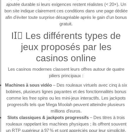
ajoutée durable si leurs exigences restent réalistes (< 20×). Un
bon site indique clairement ces conditions dans une page dédiée
afin d’éviter toute surprise désagréable après le gain d’un bonus
gratuit.
II️⃣ Les différents types de
jeux proposés par les
casinos online
Les casinos modernes classent leurs offres autour de quatre
piliers principaux :
Machines à sous vidéo
– Des rouleaux virtuels avec cinq à six
bobines, plusieurs lignes payantes et des fonctionnalités bonus
comme les free spins ou les mini‑jeux interactifs. Les jackpots
progressifs tels que Mega Moolah peuvent atteindre plusieurs
millions d’euros.
Slots classiques & jackpots progressifs
– Des titres à trois
rouleaux rappelant les machines physiques ; ils offrent souvent
un RTP supérieur à 97 % et sont appréciés pour leur simplicité.