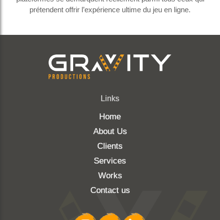
prétendent offrir l’expérience ultime du jeu en ligne.
Links
Home
About Us
Clients
Services
Works
Contact us