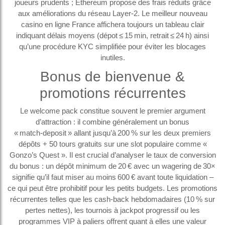
joueurs prudents ; Ethereum propose des frais réduits grâce
aux améliorations du réseau Layer‑2. Le meilleur nouveau
casino en ligne France affichera toujours un tableau clair
indiquant délais moyens (dépot ≤ 15 min, retrait ≤ 24 h) ainsi
qu’une procédure KYC simplifiée pour éviter les blocages
inutiles.
Bonus de bienvenue &
promotions récurrentes
Le welcome pack constitue souvent le premier argument
d’attraction : il combine généralement un bonus
« match‑deposit » allant jusqu’à 200 % sur les deux premiers
dépôts + 50 tours gratuits sur une slot populaire comme «
Gonzo’s Quest ». Il est crucial d’analyser le taux de conversion
du bonus : un dépôt minimum de 20 € avec un wagering de 30×
signifie qu’il faut miser au moins 600 € avant toute liquidation –
ce qui peut être prohibitif pour les petits budgets. Les promotions
récurrentes telles que les cash‑back hebdomadaires (10 % sur
pertes nettes), les tournois à jackpot progressif ou les
programmes VIP à paliers offrent quant à elles une valeur