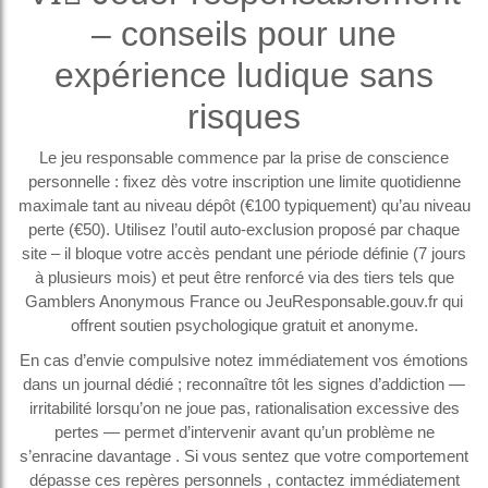
– conseils pour une
expérience ludique sans
risques
Le jeu responsable commence par la prise de conscience
personnelle : fixez dès votre inscription une limite quotidienne
maximale tant au niveau dépôt (€100 typiquement) qu’au niveau
perte (€50). Utilisez l’outil auto‑exclusion proposé par chaque
site – il bloque votre accès pendant une période définie (7 jours
à plusieurs mois) et peut être renforcé via des tiers tels que
Gamblers Anonymous France ou JeuResponsable.gouv.fr qui
offrent soutien psychologique gratuit et anonyme.
En cas d’envie compulsive notez immédiatement vos émotions
dans un journal dédié ; reconnaître tôt les signes d’addiction —
irritabilité lorsqu’on ne joue pas, rationalisation excessive des
pertes — permet d’intervenir avant qu’un problème ne
s’enracine davantage . Si vous sentez que votre comportement
dépasse ces repères personnels , contactez immédiatement