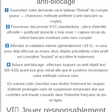
anti‑blocage
Soumettez votre demande via le tableau “Retrait” du compte
joueur → choisissez méthode préférée (carte bancaire ou
crypto).
Fournissez documents KYC standardisés : pièce d’identité
officielle + justificatif domicile ≤ trois mois + capture écran du
relevé bancaire montrant votre nom complet.
Attendez la validation interne (généralement <24 h) ; si vous
avez déjà effectué au moins deux dépôts précédents votre profil
est considéré “trusted” et accélère le traitement.
Astuce anti‑blocage : effectuez toujours un petit dépôt test
(€5–€10) avant tout gros retrait afin que le système reconnaisse
votre méthode comme sûre.
En suivant cette checklist vous limitez fortement les risques
d’attente prolongée voire de suspension temporaire due aux
contrôles anti‑fraude courants dans l’industrie française du jeu
en ligne.
VI️⃣ Jouer responsablement