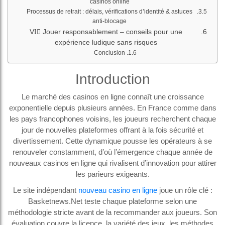
casinos online
Processus de retrait : délais, vérifications d’identité & astuces
anti‑blocage
VI️⃣ Jouer responsablement – conseils pour une
expérience ludique sans risques
Conclusion
Introduction
Le marché des casinos en ligne connaît une croissance
exponentielle depuis plusieurs années. En France comme dans
les pays francophones voisins, les joueurs recherchent chaque
jour de nouvelles plateformes offrant à la fois sécurité et
divertissement. Cette dynamique pousse les opérateurs à se
renouveler constamment, d’où l’émergence chaque année de
nouveaux casinos en ligne qui rivalisent d’innovation pour attirer
les parieurs exigeants.
Le site indépendant
nouveau casino en ligne
joue un rôle clé :
Basketnews.Net teste chaque plateforme selon une
méthodologie stricte avant de la recommander aux joueurs. Son
évaluation couvre la licence, la variété des jeux, les méthodes