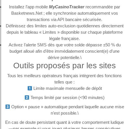
Installez l’app mobile
MyCasinoTracker
recommandée par
Basketnews.Net ; elle synchronise automatiquement vos
transactions via API bancaire sécurisée.
Définissez des limites auto‑exclusion quotidiennes directement
depuis le tableau « Limites » disponible sur chaque plateforme
légale française.
Activez l’alerte SMS dès que votre solde dépasse ±50 % du
budget alloué afin d’être immédiatement conscient(e) d’une
dérive potentielle.\
Outils proposés par les sites
Tous les meilleurs opérateurs français intègrent des fonctions
telles que :
Limite maximale mensuelle de dépôt
Temps limité par session (<90 minutes)
Option « pause » automatique pendant laquelle aucune mise
n’est possible.\
En cas de doute persistant quant à votre comportement ludique
—par exemple si vous jouez plusieurs heures consécutives