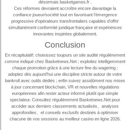
désormais basketgames.fr .
Ces réformes devraient accroître encore davantage la
confiance joueur/société tout en favorisant l’émergence
progressive d’opérateurs transfrontaliers capables d’offrir
simultanément conformité juridique française et expériences
innovantes inspirées globalement.
Conclusion
En récapitulatif : choisissez toujours un site audité régulièrement
comme indiqué chez Basketnews.Net ; exploitez intelligemment
chaque promotion grâce à une lecture fine du wagering ;
adoptez dès aujourd’hui une discipline stricte autour de votre
bankroll avec outils dédiés ; enfin suivez assidûment nos mises
à jour concernant blockchain, VR et nouvelles régulations
européennes afin rester acteur informé plutôt que simple
spectateur.​ Consultez régulièrement Basketnews.Net pour
accéder aux derniers classements actualisés、analyses
approfondies、et conseils exclusifs destinés à optimiser
chacune de vos sessions au meilleur casino en ligne 2026.​