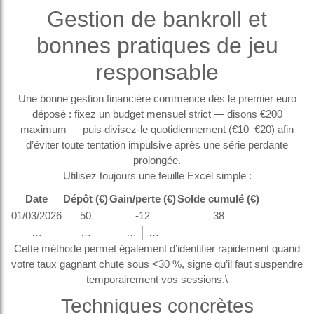
Gestion de bankroll et
bonnes pratiques de jeu
responsable
Une bonne gestion financière commence dès le premier euro
déposé : fixez un budget mensuel strict — disons €200
maximum — puis divisez-le quotidiennement (€10–€20) afin
d’éviter toute tentation impulsive après une série perdante
prolongée.
Utilisez toujours une feuille Excel simple :
Date
Dépôt (€)
Gain/perte (€)
Solde cumulé (€)
01/03/2026
50
-12
38
…
…
… │ …
Cette méthode permet également d’identifier rapidement quand
votre taux gagnant chute sous <30 %, signe qu’il faut suspendre
temporairement vos sessions.\
Techniques concrètes