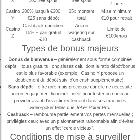
X
100 free spins
free spins
7 jours
Casino
200% jusqu’à €300 +
35x montant
Mise minimum
Y
€25 sans dépôt
total
€10 pour retrait
Cashback quotidien
Aucun
Casino
Limite de
15% + pari gratuit
wagering sur
Z
€100/mois
€10
cashback
Types de bonus majeurs
Bonus de bienvenue
– généralement sous forme combinée
dépôt + tours gratuits ; choisissez celui dont le ratio dépôt/bonus
est le plus favorable (exemple : Casino Y propose un
doublement du dépôt suivi d’un cash supplémentaire).
Sans dépôt
– offre rare mais précieuse car elle ne nécessite
aucun engagement financier ; idéal pour tester un nouveau
provider avant d’investir réellement dans ses machines
vidéo‑poker telles que
Joker Poker Pro
.
Cashback
– rembourse partiellement vos pertes mensuelles ;
privilégiez ceux avec un plafonnement raisonnable afin d’éviter
un effet “cercle vicieux”.
Conditions de mise à surveiller