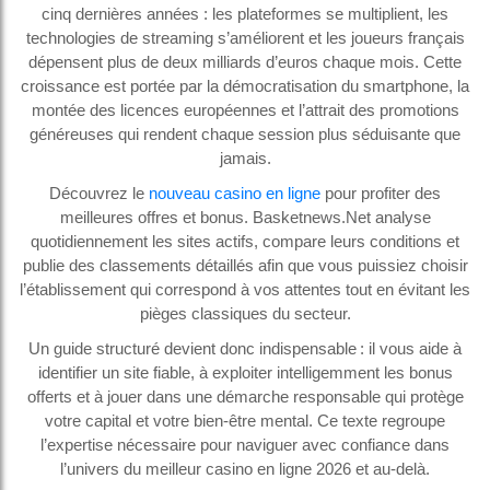
cinq dernières années : les plateformes se multiplient, les
technologies de streaming s’améliorent et les joueurs français
dépensent plus de deux milliards d’euros chaque mois. Cette
croissance est portée par la démocratisation du smartphone, la
montée des licences européennes et l’attrait des promotions
généreuses qui rendent chaque session plus séduisante que
jamais.
Découvrez le
nouveau casino en ligne
pour profiter des
meilleures offres et bonus. Basketnews.Net analyse
quotidiennement les sites actifs, compare leurs conditions et
publie des classements détaillés afin que vous puissiez choisir
l’établissement qui correspond à vos attentes tout en évitant les
pièges classiques du secteur.
Un guide structuré devient donc indispensable : il vous aide à
identifier un site fiable, à exploiter intelligemment les bonus
offerts et à jouer dans une démarche responsable qui protège
votre capital et votre bien‑être mental. Ce texte regroupe
l’expertise nécessaire pour naviguer avec confiance dans
l’univers du meilleur casino en ligne 2026 et au‑delà.