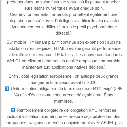
présents dans un salon futuriste virtuel où ils peuvent toucher
leurs jetons numériques avant chaque spin.
Ces environnements immersifs promettent également une
intégration poussée avec l’intelligence artificielle afin d’ajuster
dynamiquement la difficulté selon le profil psychométrique
détecté.\
Sur mobile , l’« instant play » continue son expansion : aucune
installation n’est requise ; HTML5 évolué garantit performance
fluide même sur réseaux LTE faibles . Les nouveaux standards
WebGL améliorent nettement la qualité graphique comparable
maintenant aux applications natives dédiées.\
Enfin , côté législation européenne , on anticipe deux grands
changements majeurs avant fin 2026 :
Uniformisation obligatoire du taux maximum RTP exigé (>95
%) afin d’éviter toute concurrence déloyale entre États
membres.
Renforcement obligatoire del’obligation KYC renforcée
incluant validation biométrique — mesure déjà pilotée lors des
campagnes françaises menées conjointement avec ARJEL puis