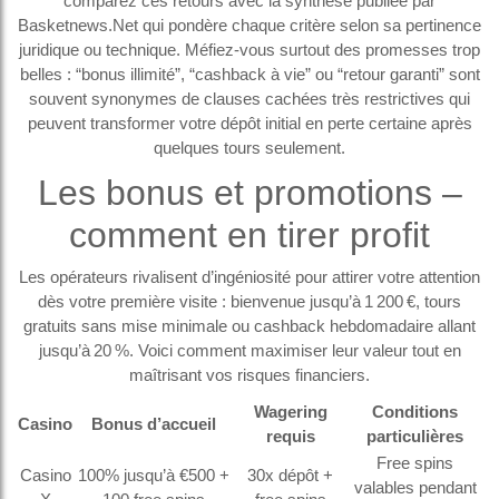
comparez ces retours avec la synthèse publiée par
Basketnews.Net qui pondère chaque critère selon sa pertinence
juridique ou technique. Méfiez‑vous surtout des promesses trop
belles : “bonus illimité”, “cashback à vie” ou “retour garanti” sont
souvent synonymes de clauses cachées très restrictives qui
peuvent transformer votre dépôt initial en perte certaine après
quelques tours seulement.
Les bonus et promotions –
comment en tirer profit
Les opérateurs rivalisent d’ingéniosité pour attirer votre attention
dès votre première visite : bienvenue jusqu’à 1 200 €, tours
gratuits sans mise minimale ou cashback hebdomadaire allant
jusqu’à 20 %. Voici comment maximiser leur valeur tout en
maîtrisant vos risques financiers.
Wagering
Conditions
Casino
Bonus d’accueil
requis
particulières
Free spins
Casino
100% jusqu’à €500 +
30x dépôt +
valables pendant