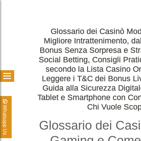
Glossario dei Casinò Mod
Migliore Intrattenimento, d
Bonus Senza Sorpresa e Stra
Social Betting, Consigli Prat
secondo la Lista Casino O
Leggere i T&C dei Bonus Live
Guida alla Sicurezza Digital
Tablet e Smartphone con Con
Chi Vuole Scop
Whatsapp Us
Glossario dei Casi
Gaming e Come Sc