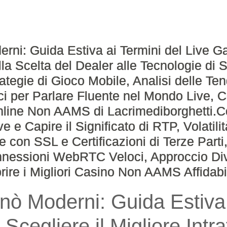
erni: Guida Estiva ai Termini del Live G
alla Scelta del Dealer alle Tecnologie d
tegie di Gioco Mobile, Analisi delle Te
ici per Parlare Fluente nel Mondo Live, 
nline Non AAMS di Lacrimediborghetti
 e Capire il Significato di RTP, Volati
e con SSL e Certificazioni di Terze Parti
nessioni WebRTC Veloci, Approccio Div
rire i Migliori Casino Non AAMS Affidabi
nò Moderni: Guida Estiva 
egliere il Migliore Intra