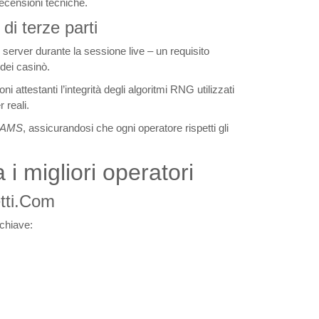
ecensioni tecniche.
 di terze parti
e server durante la sessione live – un requisito
dei casinò.
i attestanti l’integrità degli algoritmi RNG utilizzati
 reali.
 AAMS
, assicurandosi che ogni operatore rispetti gli
 i migliori operatori
etti.Com
chiave: