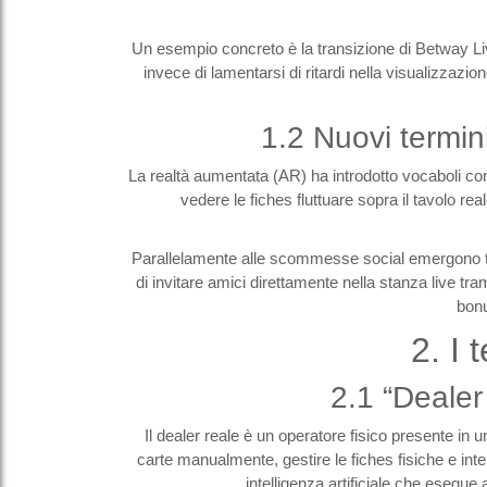
Un esempio concreto è la transizione di Betway Liv
invece di lamentarsi di ritardi nella visualizzazio
1.2 Nuovi termin
La realtà aumentata (AR) ha introdotto vocaboli com
vedere le fiches fluttuare sopra il tavolo re
Parallelamente alle scommesse social emergono ter
di invitare amici direttamente nella stanza live tr
bonu
2. I 
2.1 “Dealer 
Il dealer reale è un operatore fisico presente in
carte manualmente, gestire le fiches fisiche e inte
intelligenza artificiale che esegu