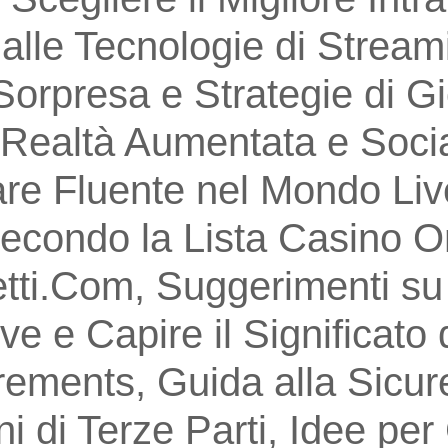
 alle Tecnologie di Stre
rpresa e Strategie di Gi
 Realtà Aumentata e Social
lare Fluente nel Mondo Liv
secondo la Lista Casino 
tti.Com, Suggerimenti s
 e Capire il Significato d
ements, Guida alla Sicure
ni di Terze Parti, Idee per