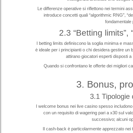
Le differenze operative si riflettono nei termini ass
introduce concetti quali “algorithmic RNG”, “de
fondamentale p
2.3 “Betting limits”
I betting limits definiscono la soglia minima e m
è ideale per i principianti o chi desidera gestire un b
attirano giocatori esperti dispost
Quando si confrontano le offerte dei migliori ca
3. Bonus, pro
3.1 Tipologie 
I welcome bonus nei live casino spesso includono cr
con un requisito di wagering pari a x30 sul valo
successivo; alcuni ope
Il cash‑back è particolarmente apprezzato nei to