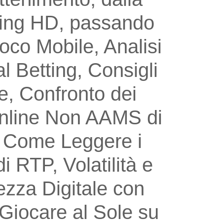
aming HD, passando
oco Mobile, Analisi
 Betting, Consigli
e, Confronto dei
Online Non AAMS di
u Come Leggere i
i RTP, Volatilità e
zza Digitale con
 Giocare al Sole su