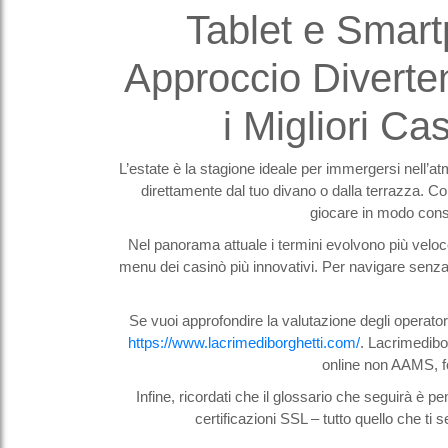
Tablet e Smar
Approccio Diverte
i Migliori C
L’estate è la stagione ideale per immergersi nell’atm
direttamente dal tuo divano o dalla terrazza. C
giocare in modo consa
Nel panorama attuale i termini evolvono più veloce
menu dei casinò più innovativi. Per navigare senza i
Se vuoi approfondire la valutazione degli operatori 
https://www.lacrimediborghetti.com/
. Lacrimedibo
online non AAMS, for
Infine, ricordati che il glossario che seguirà è p
certificazioni SSL – tutto quello che ti 