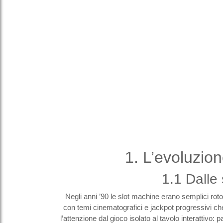
1. L’evoluzion
1.1 Dalle 
Negli anni ’90 le slot machine erano semplici rotor
con temi cinematografici e jackpot progressivi ch
l’attenzione dal gioco isolato al tavolo interattivo