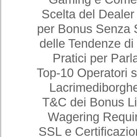
Scelta del Dealer
per Bonus Senza So
delle Tendenze di
Pratici per Par
Top‑10 Operatori 
Lacrimediborghe
T&C dei Bonus Live
Wagering Requir
SSL e Certificazio