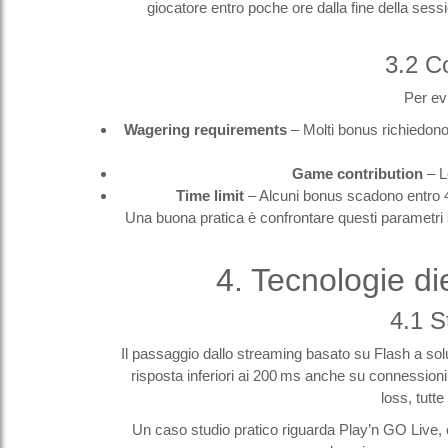
giocatore entro poche ore dalla fine della sess
3.2 C
Per ev
Wagering requirements
– Molti bonus richiedono 
Game contribution
– Le
Time limit
– Alcuni bonus scadono entro 48
Una buona pratica è confrontare questi parametri 
4. Tecnologie die
4.1 S
Il passaggio dallo streaming basato su Flash a solu
risposta inferiori ai 200 ms anche su connessioni
loss, tutte
Un caso studio pratico riguarda Play’n GO Live, che