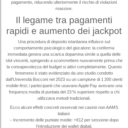
pagamento, riducendo ulteriormente il rischio di violazioni
massive.
Il legame tra pagamenti
rapidi e aumento dei jackpot
Una procedura di deposito istantanea influisce sul
comportamento psicologico del giocatore: la conferma
immediata genera una scarica dopamina simile a quella delle
slot vincenti, spingendo a scommettere nuovamente prima che
la consapevolezza del budget si attivi completamente. Questo
fenomeno è stato evidenziato da uno studio condotto
dall’Università Bocconi nel 2023 su un campione di 1 200 utenti
mobile‑first; i partecipanti che usavano Apple Pay avevano una
frequenza media di puntata del 23 % superiore rispetto a chi
utilizzava metodi tradizionali.
Ecco alcuni effetti concreti osservati nei casinò non AAMS
italiani:
– Incremento delle puntate medie: +€12 per sessione dopo
l’introduzione dei wallet digitali.