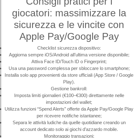
Consigli pratici per i
giocatori: massimizzare la
sicurezza e le vincite con
Apple Pay/Google Pay
Checklist sicurezza dispositivo:
Aggiorna sempre iOS/Android all’ultima versione disponibile;
Attiva Face ID/Touch ID o Fingerprint;
Usa una password complessa per sbloccare lo smartphone;
Installa solo app provenienti da store ufficiali (App Store / Google
Play).
Gestione bankroll:
Imposta limiti giornalieri (€100–€300) direttamente nelle
impostazioni del wallet;
Utilizza funzioni “Spend Alerts” offerte da Apple Pay/Google Play
per ricevere notifiche istantanee;
Separa le attività ludiche da quelle quotidiane creando un
account dedicato solo ai giochi d’azzardo mobile.
Monitoraggio transazioni: