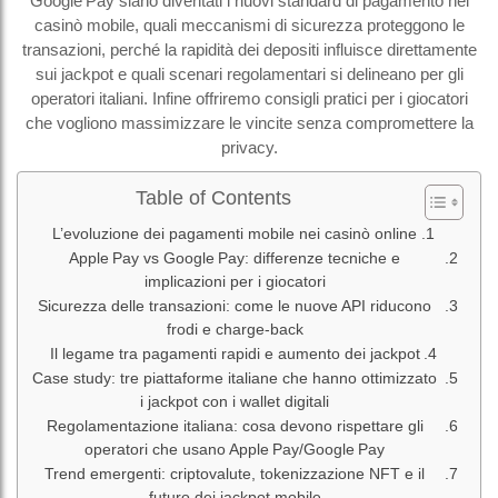
Google Pay siano diventati i nuovi standard di pagamento nei
casinò mobile, quali meccanismi di sicurezza proteggono le
transazioni, perché la rapidità dei depositi influisce direttamente
sui jackpot e quali scenari regolamentari si delineano per gli
operatori italiani. Infine offriremo consigli pratici per i giocatori
che vogliono massimizzare le vincite senza compromettere la
privacy.
Table of Contents
L’evoluzione dei pagamenti mobile nei casinò online
Apple Pay vs Google Pay: differenze tecniche e
implicazioni per i giocatori
Sicurezza delle transazioni: come le nuove API riducono
frodi e charge‑back
Il legame tra pagamenti rapidi e aumento dei jackpot
Case study: tre piattaforme italiane che hanno ottimizzato
i jackpot con i wallet digitali
Regolamentazione italiana: cosa devono rispettare gli
operatori che usano Apple Pay/Google Pay
Trend emergenti: criptovalute, tokenizzazione NFT e il
futuro dei jackpot mobile