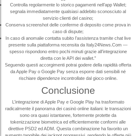
Controlla regolarmente lo storico pagamenti nell’app Wallet;
segnala immediatamente qualsiasi addebito sconosciuto al
servizio clienti del casino;
Conserva screenshot delle conferme di deposito come prova in
caso di dispute;
In caso di anomalie contatta subito l’assistenza tramite chat live
presente sulla piattaforma recensita da Italy24News.Com —
spesso rispondono entro pochi minuti grazie all’integrazione
diretta con le API dei wallet.”
Seguendo questi accorgimenti potrai godere della rapidità offerta
da Apple Pay o Google Pay senza esporre dati sensibili né
rischiare dipendenze incontrollate dal gioco online.
Conclusione
L’integrazione di Apple Pay e Google Play ha trasformato
radicalmente il panorama dei casinò online italiani: le transazioni
sono ora quasi istantanee, fortemente protette da
tokenizzazione biometrica ed efficientemente conformi alle
direttive PSD2 ed ADM. Questa combinazione ha favorito un
aumento tangibile dei jackpot progressivi, rendendo le offerte più