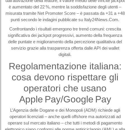
dall’attivazione della feature, il valore medio delle vincite jackpot
è aumentato del 22 %, mentre la soddisfazione degli utenti –
misurata tramite Net Promoter Score – è passata da +31 a +48
punti secondo le indagini pubblicate su Italy24News.Com.
Confrontando i risultati emergono tre trend comuni: crescita
significativa dei jackpot progressivi, aumento della frequenza
delle puntate e miglioramento della percezione qualitativa del
servizio grazie alla trasparenza offerta dalle API dei wallet
digitali.
Regolamentazione italiana:
cosa devono rispettare gli
operatori che usano
Apple Pay/Google Pay
L’Agenzia delle Dogane e dei Monopoli (ADM) richiede agli
operatori licenziati – anche quelli offshore ma autorizzati ad
operare sul mercato italiano – che tutti i metodi di pagamento
elettronico siano conformi alle norme antiriciclaggio (AML) e alla