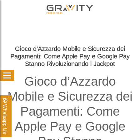
Gioco d’Azzardo Mobile e Sicurezza dei
Pagamenti: Come Apple Pay e Google Pay
Stanno Rivoluzionando i Jackpot
Gioco d’Azzardo
Mobile e Sicurezza dei
Whatsapp Us
Pagamenti: Come
Apple Pay e Google