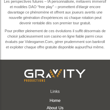
Les perspectives futures – IA personnalisée, métavers immersif
et modèles DAO “free play” – promettent d’élargir encore
davantage ce phénomène et offrent aux joueurs avertis une
nouvelle génération d’expériences où chaque rotation peut
devenir rentable dès son premier tour gratuit.
Pour profiter pleinement de ces évolutions il suffit désormais de
choisir judicieusement son casino en ligne fiable parmi ceux
évalués par Videogamer.Com, gérer prudemment son bankroll
et exploiter chaque offre gratuite disponible aujourd’hui même.
Links
Home
About Us