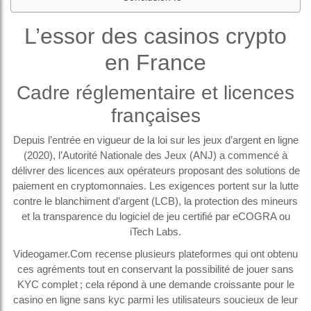
L’essor des casinos crypto
en France
Cadre réglementaire et licences
françaises
Depuis l’entrée en vigueur de la loi sur les jeux d’argent en ligne
(2020), l’Autorité Nationale des Jeux (ANJ) a commencé à
délivrer des licences aux opérateurs proposant des solutions de
paiement en cryptomonnaies. Les exigences portent sur la lutte
contre le blanchiment d’argent (LCB), la protection des mineurs
et la transparence du logiciel de jeu certifié par eCOGRA ou
iTech Labs.
Videogamer.Com recense plusieurs plateformes qui ont obtenu
ces agréments tout en conservant la possibilité de jouer sans
KYC complet ; cela répond à une demande croissante pour le
casino en ligne sans kyc parmi les utilisateurs soucieux de leur