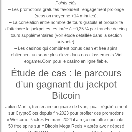
Points clés
– Les promotions gratuites favorisent l’engagement prolongé
(session moyenne +14 minutes).
– La corrélation entre nombre de tours gratuits et probabilité
d’atteindre le jackpot est estimée à +0,35 % par tranche de cinq
tours supplémentaires (voir étude détaillée dans la section
suivante).
– Les casinos qui combinent bonus cash et free spins
obtiennent un score plus élevé dans nos classements Vid​
eogamer.Com pour le casino en ligne fiable.
Étude de cas : le parcours
d’un gagnant du jackpot
Bitcoin
Julien Martin, trentenaire originaire de Lyon, jouait régulièrement
sur CryptoSlots depuis fin‑2023 pour profiter des promotions
« Welcome Pack ». En mars 2024 il a reçu une offre spéciale :
50 free spins sur « Bitcoin Mega Reels » après avoir déposé