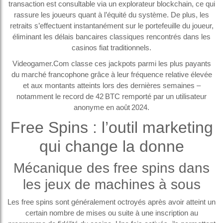
transaction est consultable via un explorateur blockchain, ce qui
rassure les joueurs quant à l’équité du système. De plus, les
retraits s’effectuent instantanément sur le portefeuille du joueur,
éliminant les délais bancaires classiques rencontrés dans les
casinos fiat traditionnels.
Videogamer.Com classe ces jackpots parmi les plus payants
du marché francophone grâce à leur fréquence relative élevée
et aux montants atteints lors des dernières semaines –
notamment le record de 42 BTC remporté par un utilisateur
anonyme en août 2024.
Free Spins : l’outil marketing
qui change la donne
Mécanique des free spins dans
les jeux de machines à sous
Les free spins sont généralement octroyés après avoir atteint un
certain nombre de mises ou suite à une inscription au