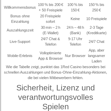
100 % bis 200 €
100 % bis
150 % bis
Willkommensbonus
+ 50 Freispiele
150 €
250 €
Bonus ohne
20 Freispiele
Keine
10 Freispiele
Einzahlung
sofort
30 min – 2 h
24 h – 48 h
2‑3 Tage
Auszahlungszeit
(E‑Wallet)
(Bank)
(Kreditkarte)
24/7 Chat &
9‑17 Uhr
Live‑Support
24/7 Chat
Telefon
Telefon
App, aber
Volloptimierte
Mobile‑Erlebnis
Nur Browser
langsamer
App & Browser
Laden
Wie die Tabelle zeigt, punktet das 1Red Casino besonders bei
schnellen Auszahlungen und Bonus‑Ohne‑Einzahlung‑Aktionen,
die bei vielen Mitbewerbern fehlen.
Sicherheit, Lizenz und
verantwortungsvolles
Spielen