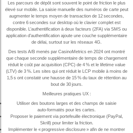
Les parcours de dépôt sont souvent le point de friction le plus
élevé sur mobile. La saisie manuelle des numéros de carte peut
augmenter le temps moyen de transaction de 12 secondes,
contre 6 secondes sur desktop où le clavier complet est
disponible. L’authentification à deux facteurs (2FA) via SMS ou
application d’authentification ajoute une couche supplémentaire
de délai, surtout sur les réseaux 4G.
Des tests A/B menés par CasinoMetrics en 2024 ont montré
que chaque seconde supplémentaire de temps de chargement
réduit le coût par acquisition (CPC) de 4 % et le lifetime value
(LTV) de 3 %. Les sites qui ont réduit le LCP mobile à moins de
1,5 s ont constaté une hausse de 15 % du taux de rétention au
bout de 30 jours.
Meilleures pratiques UX :
Utiliser des boutons larges et des champs de saisie
auto‑formatés pour les cartes.
Proposer le paiement via portefeuille électronique (PayPal,
Skrill) pour limiter la friction.
Implémenter le « progressive disclosure » afin de ne montrer