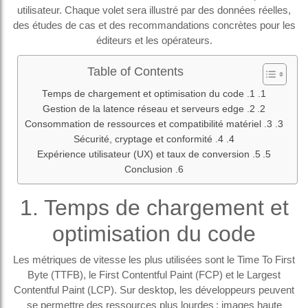
utilisateur. Chaque volet sera illustré par des données réelles,
des études de cas et des recommandations concrètes pour les
éditeurs et les opérateurs.
Table of Contents
1. Temps de chargement et optimisation du code
2. Gestion de la latence réseau et serveurs edge
3. Consommation de ressources et compatibilité matériel
4. Sécurité, cryptage et conformité
5. Expérience utilisateur (UX) et taux de conversion
Conclusion
1. Temps de chargement et
optimisation du code
Les métriques de vitesse les plus utilisées sont le Time To First
Byte (TTFB), le First Contentful Paint (FCP) et le Largest
Contentful Paint (LCP). Sur desktop, les développeurs peuvent
se permettre des ressources plus lourdes : images haute