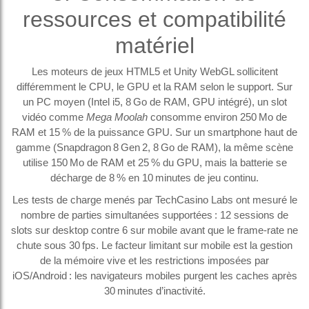
ressources et compatibilité
matériel
Les moteurs de jeux HTML5 et Unity WebGL sollicitent
différemment le CPU, le GPU et la RAM selon le support. Sur
un PC moyen (Intel i5, 8 Go de RAM, GPU intégré), un slot
vidéo comme
Mega Moolah
consomme environ 250 Mo de
RAM et 15 % de la puissance GPU. Sur un smartphone haut de
gamme (Snapdragon 8 Gen 2, 8 Go de RAM), la même scène
utilise 150 Mo de RAM et 25 % du GPU, mais la batterie se
décharge de 8 % en 10 minutes de jeu continu.
Les tests de charge menés par TechCasino Labs ont mesuré le
nombre de parties simultanées supportées : 12 sessions de
slots sur desktop contre 6 sur mobile avant que le frame‑rate ne
chute sous 30 fps. Le facteur limitant sur mobile est la gestion
de la mémoire vive et les restrictions imposées par
iOS/Android : les navigateurs mobiles purgent les caches après
30 minutes d’inactivité.