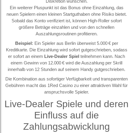
Diskretion wünschen.
Ein weiterer Pluspunkt ist das Bonus ohne Einzahlung, das
neuen Spielern einen kleinen Startguthaben ohne Risiko bietet.
Sobald das Konto verifiziert ist, können High‑Roller sofort
größere Beträge einzahlen und von den schnellen
Auszahlungsroutinen profitieren.
Beispiel:
Ein Spieler aus Berlin überweist 5.000 € per
Kreditkarte. Die Einzahlung wird sofort gutgeschrieben, sodass
er sofort an einem
Live‑Dealer Spiel
teilnehmen kann. Nach
einem Gewinn von 12.000 € wird die Auszahlung per Skrill
innerhalb von 12 Stunden auf seinem Handy gutgeschrieben.
Die Kombination aus sofortiger Verfügbarkeit und transparenten
Gebühren macht das 1Red Casino zu einer attraktiven Wahl für
anspruchsvolle Spieler.
Live‑Dealer Spiele und deren
Einfluss auf die
Zahlungsabwicklung