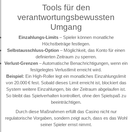
Tools für den
verantwortungsbewussten
Umgang
Einzahlungs‑Limits
– Spieler können monatliche
Höchstbeträge festlegen.
Selbstausschluss‑Option
– Möglichkeit, das Konto für einen
definierten Zeitraum zu sperren.
Verlust‑Grenzen
– Automatische Benachrichtigungen, wenn ein
festgelegtes Verlustlimit erreicht wird.
Beispiel:
Ein High‑Roller legt ein monatliches Einzahlungslimit
von 20.000 € fest. Sobald dieses Limit erreicht ist, blockiert das
System weitere Einzahlungen, bis der Zeitraum abgelaufen ist.
So bleibt das Spielverhalten kontrolliert, ohne den Spielspaß zu
beeinträchtigen.
Durch diese Maßnahmen erfüllt das Casino nicht nur
regulatorische Vorgaben, sondern zeigt auch, dass es das Wohl
seiner Spieler ernst nimmt.