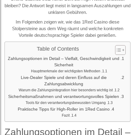
bleiben? Die Antwort liegt meist in langsamen Auszahlungen und
unklaren Gebühren.
Im Folgenden zeigen wir, wie das 1Red Casino diese
Stolpersteine aus dem Weg räumt und welche konkreten
Vorteile deutschsprachige Spieler dabei genießen.
Table of Contents
Zahlungsoptionen im Detail – Vielfalt, Geschwindigkeit und
Sicherheit
Hauptmerkmale der wichtigsten Methoden
Live‑Dealer Spiele und deren Einfluss auf die
Zahlungsabwicklung
Warum die Zahlungsintegration hier besonders wichtig ist
Sicherheitsmaßnahmen und verantwortungsvolles Spielen
Tools für den verantwortungsbewussten Umgang
Praktische Tipps für High‑Roller im 1Red Casino
Fazit
Zahlungsoptionen im Detail –