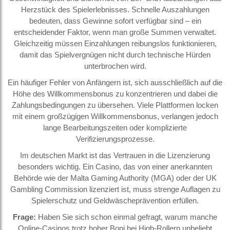
Herzstück des Spielerlebnisses. Schnelle Auszahlungen
bedeuten, dass Gewinne sofort verfügbar sind – ein
entscheidender Faktor, wenn man große Summen verwaltet.
Gleichzeitig müssen Einzahlungen reibungslos funktionieren,
damit das Spielvergnügen nicht durch technische Hürden
unterbrochen wird.
Ein häufiger Fehler von Anfängern ist, sich ausschließlich auf die
Höhe des Willkommensbonus zu konzentrieren und dabei die
Zahlungsbedingungen zu übersehen. Viele Plattformen locken
mit einem großzügigen Willkommensbonus, verlangen jedoch
lange Bearbeitungszeiten oder komplizierte
Verifizierungsprozesse.
Im deutschen Markt ist das Vertrauen in die Lizenzierung
besonders wichtig. Ein Casino, das von einer anerkannten
Behörde wie der Malta Gaming Authority (MGA) oder der UK
Gambling Commission lizenziert ist, muss strenge Auflagen zu
Spielerschutz und Geldwäscheprävention erfüllen.
Frage:
Haben Sie sich schon einmal gefragt, warum manche
Online‑Casinos trotz hoher Boni bei High‑Rollern unbeliebt