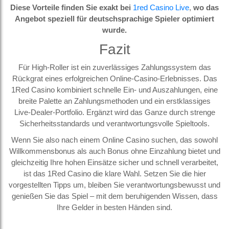
Diese Vorteile finden Sie exakt bei
1red Casino Live
,
wo das
Angebot speziell für deutschsprachige Spieler optimiert
wurde.
Fazit
Für High‑Roller ist ein zuverlässiges Zahlungssystem das
Rückgrat eines erfolgreichen Online‑Casino‑Erlebnisses. Das
1Red Casino kombiniert schnelle Ein‑ und Auszahlungen, eine
breite Palette an Zahlungsmethoden und ein erstklassiges
Live‑Dealer‑Portfolio. Ergänzt wird das Ganze durch strenge
Sicherheitsstandards und verantwortungsvolle Spieltools.
Wenn Sie also nach einem Online Casino suchen, das sowohl
Willkommensbonus als auch Bonus ohne Einzahlung bietet und
gleichzeitig Ihre hohen Einsätze sicher und schnell verarbeitet,
ist das 1Red Casino die klare Wahl. Setzen Sie die hier
vorgestellten Tipps um, bleiben Sie verantwortungsbewusst und
genießen Sie das Spiel – mit dem beruhigenden Wissen, dass
Ihre Gelder in besten Händen sind.