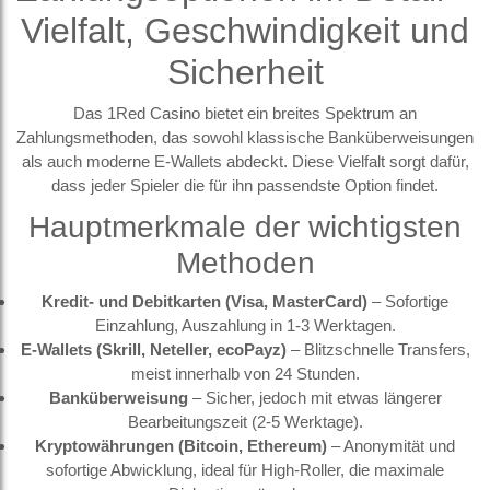
Vielfalt, Geschwindigkeit und
Sicherheit
Das 1Red Casino bietet ein breites Spektrum an
Zahlungsmethoden, das sowohl klassische Banküberweisungen
als auch moderne E‑Wallets abdeckt. Diese Vielfalt sorgt dafür,
dass jeder Spieler die für ihn passendste Option findet.
Hauptmerkmale der wichtigsten
Methoden
Kredit‑ und Debitkarten (Visa, MasterCard)
– Sofortige
Einzahlung, Auszahlung in 1‑3 Werktagen.
E‑Wallets (Skrill, Neteller, ecoPayz)
– Blitzschnelle Transfers,
meist innerhalb von 24 Stunden.
Banküberweisung
– Sicher, jedoch mit etwas längerer
Bearbeitungszeit (2‑5 Werktage).
Kryptowährungen (Bitcoin, Ethereum)
– Anonymität und
sofortige Abwicklung, ideal für High‑Roller, die maximale