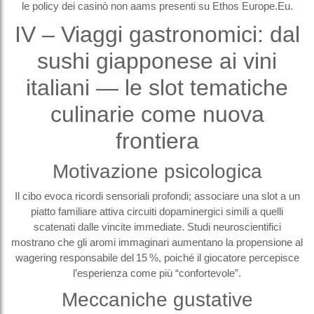
le policy dei casinò non aams presenti su Ethos Europe.Eu.
IV – Viaggi gastronomici: dal
sushi giapponese ai vini
italiani — le slot tematiche
culinarie come nuova
frontiera
Motivazione psicologica
Il cibo evoca ricordi sensoriali profondi; associare una slot a un
piatto familiare attiva circuiti dopaminergici simili a quelli
scatenati dalle vincite immediate. Studi neuroscientifici
mostrano che gli aromi immaginari aumentano la propensione al
wagering responsabile del 15 %, poiché il giocatore percepisce
l’esperienza come più “confortevole”.
Meccaniche gustative