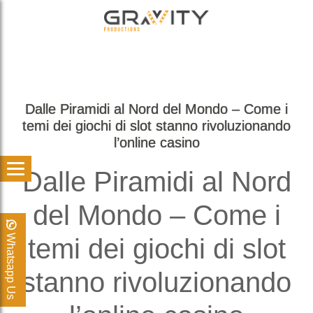
Dalle Piramidi al Nord del Mondo – Come i
temi dei giochi di slot stanno rivoluzionando
l’online casino
Dalle Piramidi al Nord
del Mondo – Come i
Whatsapp Us
temi dei giochi di slot
stanno rivoluzionando