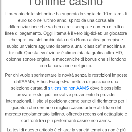
l’online casino
Il mercato delle slot online ha superato la soglia dei 10 miliardi di
euro solo nell’ultimo anno, spinto da una corsa alla
differenziazione che va ben oltre il semplice numero di rulli o
linee di pagamento. Oggi il tema è il vero big‑ticket: un giocatore
che apre una slot ambientata nella Roma antica percepisce
subito un valore aggiunto rispetto a una “classica” macchina a
tre rulli. Questa evoluzione è alimentata da grafica ultra‑HD,
colonne sonore originali e meccaniche di bonus che si fondono
con la narrazione del gioco.
Per chi vuole sperimentare le novità senza le restrizioni imposte
dall’AAMS, Ethos Europe.Eu mette a disposizione una
selezione curata di
siti casino non AAMS
dove è possibile
provare le slot più innovative provenienti da provider
internazionali. Il sito si posiziona come punto di riferimento per i
giocatori che cercano i migliori casino online al di fuori del
mercato regolamentato italiano, offrendo recensioni dettagliate e
confronti tra i più performanti casinò non aams.
La tesi di questo articolo è chiara: la varietà tematica non è più