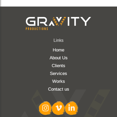
Links
Home
About Us
Clients
Services
Works
Contact us