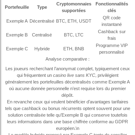
Cryptomonnaies
Fonctionnalités
Portefeuille
Type
supportées
clés
QR code
Exemple A
Décentralisé
BTC, ETH, USDT
instantané
Cashback sur
Exemple B
Centralisé
BTC, LTC
frais
Programme VIP
Exemple C
Hybride
ETH, BNB
personnalisé
Analyse comparative :
Les joueurs recherchant l’anonymat complet, typiquement ceux
qui fréquentent un
casino live sans KYC
, privilégient
généralement les portefeuilles décentralisés comme Exemple A
où aucune donnée personnelle n’est requise lors du premier
dépôt.
En revanche ceux qui veulent bénéficier d’avantages tarifaires
tels que cashback ou bonus récurrents optent souvent pour une
solution centralisée telle qu’Exemple B qui conserve toutefois
leurs informations dans une base chiffrée conforme au GDPR
européen.\n
Le modèle hybride proposé par Exemple C tente de concilier