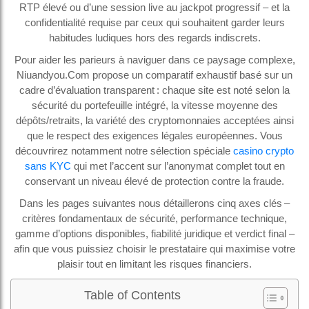
RTP élevé ou d’une session live au jackpot progressif – et la
confidentialité requise par ceux qui souhaitent garder leurs
habitudes ludiques hors des regards indiscrets.
Pour aider les parieurs à naviguer dans ce paysage complexe,
Niuandyou.Com propose un comparatif exhaustif basé sur un
cadre d’évaluation transparent : chaque site est noté selon la
sécurité du portefeuille intégré, la vitesse moyenne des
dépôts/retraits, la variété des cryptomonnaies acceptées ainsi
que le respect des exigences légales européennes. Vous
découvrirez notamment notre sélection spéciale
casino crypto
sans KYC
qui met l’accent sur l’anonymat complet tout en
conservant un niveau élevé de protection contre la fraude.
Dans les pages suivantes nous détaillerons cinq axes clés –
critères fondamentaux de sécurité, performance technique,
gamme d’options disponibles, fiabilité juridique et verdict final –
afin que vous puissiez choisir le prestataire qui maximise votre
plaisir tout en limitant les risques financiers.
Table of Contents