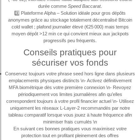
durée comme
Speed Baccarat
.
3️⃣ Plateforme Alpha – Solution idéale pour gros dépôts
anonymes grâce au stockage totalement décentralisé Bitcoin
cold wallet ; plafond journalier élevé (€25 000) mais temps
moyen dépôt >12 min ce qui convient mieux aux jackpots
progressifs peu fréquents.
Conseils pratiques pour
sécuriser vos fonds
Conservez toujours votre phrase seed hors ligne dans plusieurs
emplacements physiques distincts \n- Activez définitivement
MFA biométrique dès votre première connexion \n- Revoyez
périodiquement vos limites journalières afin qu’elles
correspondent toujours à votre profil financier actuel \n- Utilisez
uniquement les réseaux L‑Layer‑2 recommandés par notre
tableau comparatif lorsque vous jouez à haute fréquence afin
minimiser frais cumulés \n
En suivant ces bonnes pratiques vous maximisez votre
protection tout en profitant pleinement des offres