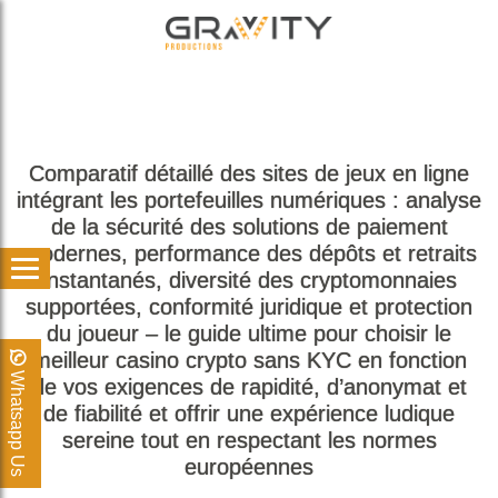
Comparatif détaillé des sites de jeux en ligne
intégrant les portefeuilles numériques : analyse
de la sécurité des solutions de paiement
modernes, performance des dépôts et retraits
instantanés, diversité des cryptomonnaies
supportées, conformité juridique et protection
du joueur – le guide ultime pour choisir le
meilleur casino crypto sans KYC en fonction
Whatsapp Us
de vos exigences de rapidité, d’anonymat et
de fiabilité et offrir une expérience ludique
sereine tout en respectant les normes
européennes