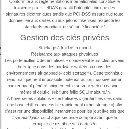
Conformité aux réglementations internationales constitue le
troisième pilier – eIDAS garantit l’intégrité juridique des
signatures électroniques tandis que PCI‑DSS assure que toute
donnée liée aux cartes ou aux jetons tokenisés respecte les
standards mondiaux de sécurité financière.\
Gestion des clés privées
Stockage à froid vs à chaud
Résistance aux attaques physiques
Les portefeuilles « décentralisés » conservent leurs clés privées
hors ligne dans des hardware wallets ou dans des
environnements air‑gapped (« cold storage »). Cette technique
rend pratiquement impossible toute extraction massive par un
hacker ayant pénétré uniquement le serveur web du casino –
même si celui‑ci subit une faille SQLi majeure.\n
À l’inverse les solutions « centralisées » gardent les clés dans
une base chiffrée accessible rapidement (« hot storage ») afin
d’assurer une disponibilité instantanée pour les jeux live tels que
Live Blackjack
où chaque seconde compte avant que le
croupier ne distribue ses cartes.\n