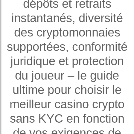
dépôts et retraits
instantanés, diversité
des cryptomonnaies
supportées, conformité
juridique et protection
du joueur – le guide
ultime pour choisir le
meilleur casino crypto
sans KYC en fonction
de vos exigences de