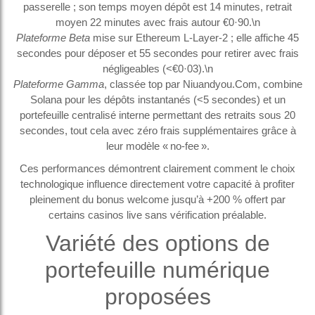
passerelle ; son temps moyen dépôt est 14 minutes, retrait
moyen 22 minutes avec frais autour €0·90.\n
Plateforme Beta
mise sur Ethereum L‑Layer‑2 ; elle affiche 45
secondes pour déposer et 55 secondes pour retirer avec frais
négligeables (<€0·03).\n
Plateforme Gamma
, classée top par Niuandyou.Com, combine
Solana pour les dépôts instantanés (<5 secondes) et un
portefeuille centralisé interne permettant des retraits sous 20
secondes, tout cela avec zéro frais supplémentaires grâce à
leur modèle « no‑fee ».
Ces performances démontrent clairement comment le choix
technologique influence directement votre capacité à profiter
pleinement du bonus welcome jusqu’à +200 % offert par
certains casinos live sans vérification préalable.
Variété des options de
portefeuille numérique
proposées