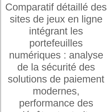
Comparatif détaillé des
sites de jeux en ligne
intégrant les
portefeuilles
numériques : analyse
de la sécurité des
solutions de paiement
modernes,
performance des