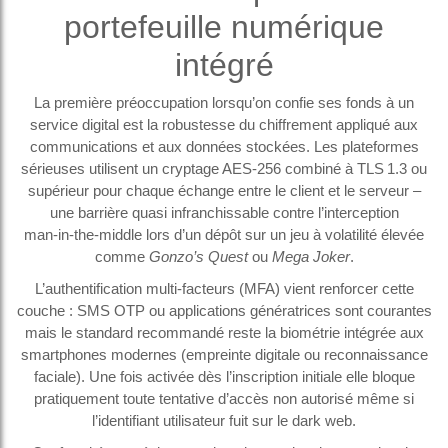
portefeuille numérique
intégré
La première préoccupation lorsqu’on confie ses fonds à un
service digital est la robustesse du chiffrement appliqué aux
communications et aux données stockées. Les plateformes
sérieuses utilisent un cryptage AES‑256 combiné à TLS 1.3 ou
supérieur pour chaque échange entre le client et le serveur –
une barrière quasi infranchissable contre l’interception
man‑in‑the‑middle lors d’un dépôt sur un jeu à volatilité élevée
comme
Gonzo’s Quest
ou
Mega Joker
.
L’authentification multi‑facteurs (MFA) vient renforcer cette
couche : SMS OTP ou applications génératrices sont courantes
mais le standard recommandé reste la biométrie intégrée aux
smartphones modernes (empreinte digitale ou reconnaissance
faciale). Une fois activée dès l’inscription initiale elle bloque
pratiquement toute tentative d’accès non autorisé même si
l’identifiant utilisateur fuit sur le dark web.