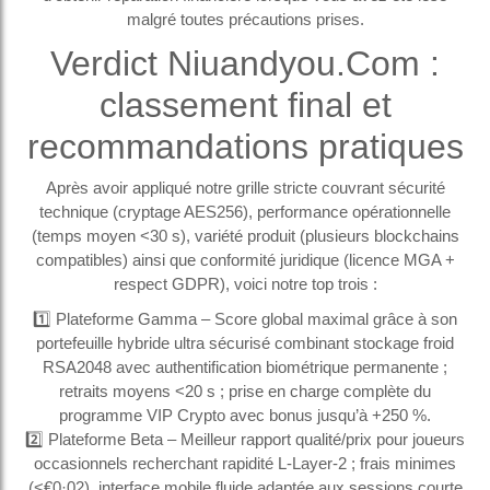
malgré toutes précautions prises.
Verdict Niuandyou.Com :
classement final et
recommandations pratiques
Après avoir appliqué notre grille stricte couvrant sécurité
technique (cryptage AES256), performance opérationnelle
(temps moyen <30 s), variété produit (plusieurs blockchains
compatibles) ainsi que conformité juridique (licence MGA +
respect GDPR), voici notre top trois :
1️⃣ Plateforme Gamma – Score global maximal grâce à son
portefeuille hybride ultra sécurisé combinant stockage froid
RSA2048 avec authentification biométrique permanente ;
retraits moyens <20 s ; prise en charge complète du
programme VIP Crypto avec bonus jusqu’à +250 %.
2️⃣ Plateforme Beta – Meilleur rapport qualité/prix pour joueurs
occasionnels recherchant rapidité L‑Layer‑2 ; frais minimes
(<€0·02), interface mobile fluide adaptée aux sessions courte