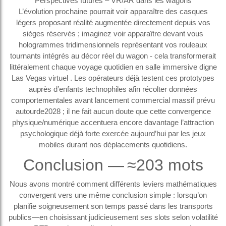
Perspectives futures – VR/AR dans les wagons
L’évolution prochaine pourrait voir apparaître des casques
légers proposant réalité augmentée directement depuis vos
sièges réservés ; imaginez voir apparaître devant vous
hologrammes tridimensionnels représentant vos rouleaux
tournants intégrés au décor réel du wagon ‑ cela transformerait
littéralement chaque voyage quotidien en salle immersive digne
Las Vegas virtuel . Les opérateurs déjà testent ces prototypes
auprès d’enfants technophiles afin récolter données
comportementales avant lancement commercial massif prévu
autourde2028 ; il ne fait aucun doute que cette convergence
physique/numérique accentuera encore davantage l’attraction
psychologique déjà forte exercée aujourd’hui par les jeux
mobiles durant nos déplacements quotidiens.
Conclusion — ≈​203​​ mots
Nous avons montré comment différents leviers mathématiques
convergent vers une même conclusion simple : lorsqu’on
planifie soigneusement son temps passé dans les transports
publics—en choisissant judicieusement ses slots selon volatilité