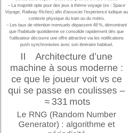
– La majorité opte pour des jeux à thème voyage (ex :
Space
Voyage
,
Railway Riches
) afin d’associer l’expérience ludique au
contexte physique du train ou du métro.
– Les taux de rétention mensuels dépassent 48 %, démontrant
que l’habitude quotidienne se consolide rapidement dès que
l’utilisateur découvre une offre attractive via les notifications
push synchronisées avec son itinéraire habituel.
II Architecture d’une
machine à sous moderne :
ce que le joueur voit vs ce
qui se passe en coulisses –
≈ 331 mots
Le RNG (Random Number
Generator) : algorithme et