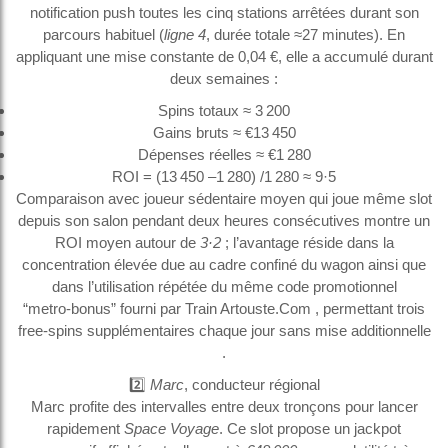
notification push toutes les cinq stations arrêtées durant son
parcours habituel (
ligne 4
, durée totale ≈27 minutes). En
appliquant une mise constante de 0,04 €, elle a accumulé durant
deux semaines :
Spins totaux ≈ 3 200
Gains bruts ≈ €13 450
Dépenses réelles ≈ €1 280
ROI = (13 450 –1 280) /1 280 ≈ 9·5
Comparaison avec joueur sédentaire moyen qui joue même slot
depuis son salon pendant deux heures consécutives montre un
ROI moyen autour de
3·2
; l’avantage réside dans la
concentration élevée due au cadre confiné du wagon ainsi que
dans l’utilisation répétée du même code promotionnel
“metro‑bonus” fourni par Train Artouste.Com , permettant trois
free‑spins supplémentaires chaque jour sans mise additionnelle
.
2️⃣
Marc
, conducteur régional
Marc profite des intervalles entre deux tronçons pour lancer
rapidement
Space Voyage
. Ce slot propose un jackpot