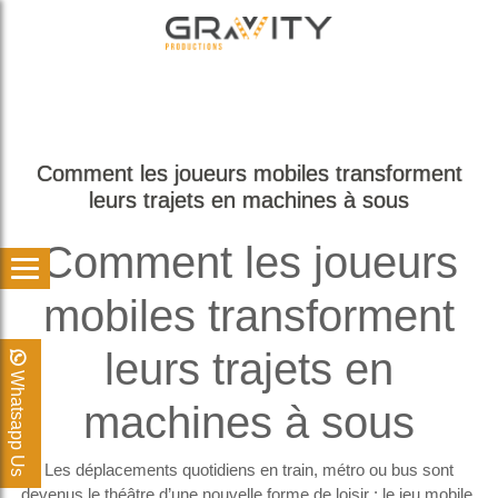
Comment les joueurs mobiles transforment
leurs trajets en machines à sous
Comment les joueurs
mobiles transforment
leurs trajets en
Whatsapp Us
machines à sous
Les déplacements quotidiens en train, métro ou bus sont
devenus le théâtre d’une nouvelle forme de loisir : le jeu mobile.