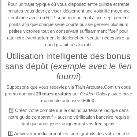
Pour un trajet typique où vous disposez entre quinze et trente
minutes vous devriez viser idéalement une volatilité moyenne
combinée avec un RTP supérieur ou égal à six–sept percent
points afin que chaque série courte puisse générer plusieurs
petites victoires tout en conservant suffisamment “fuel” pour
atteindre éventuellement le déclencheur scatter nécessaire au
round gratuit très lucratif .
Utilisation intelligente des bonus
sans dépôt (
exemple avec le lien
fourni
)
Supposons que vous receviez via Train Artouste.Com un code
promo donnant
20 tours gratuits
sur
Golden Galaxy
avec mise
maximale autorisée
0·05 €
:
1️⃣ Créez votre compte sur le casino partenaire indiqué dans
notre guide comparatif – aucune vérification bancaire requise
tant que vous jouez uniquement vos free spins.
2️⃣ Activez immédiatement les tours gratuits dès votre entrée