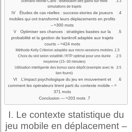
Scénario Monte‑Carlo : distribution des gains sur mille
simulations de trajets
IV Études de cas réelles : success‑stories de joueurs
mobiles qui ont transformé leurs déplacements en profits
– ≈​300​ mots
V Optimiser ses chances : stratégies basées sur la
probabilité et la gestion de bankroll adaptée aux trajets
courts – ≈​424​​ mots
Méthode Kelly Criterion adaptée aux micro‑sessions mobiles
Choix du slot selon volatilité / RTP optimal pour une durée
moyenne (15–30 minutes)
Utilisation intelligente des bonus sans dépôt (exemple avec le
lien fourni)
VI L’impact psychologique du jeu en mouvement et
comment les opérateurs tirent parti du contexte mobile – ≈​
371​​​ mots
Conclusion — ≈​203​​ mots
I. Le contexte statistique du
jeu mobile en déplacement –