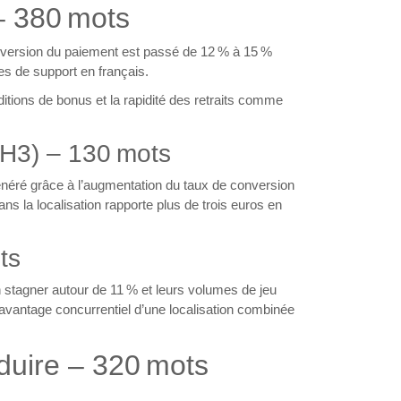
– 380 mots
conversion du paiement est passé de 12 % à 15 %
s de support en français.
ditions de bonus et la rapidité des retraits comme
 (H3) – 130 mots
 généré grâce à l’augmentation du taux de conversion
s la localisation rapporte plus de trois euros en
ts
 stagner autour de 11 % et leurs volumes de jeu
’avantage concurrentiel d’une localisation combinée
duire – 320 mots