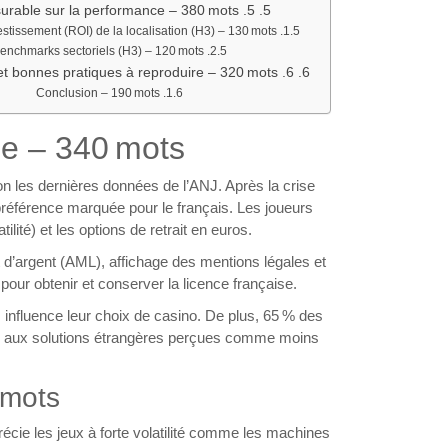
5. Impact mesurable sur la performance – 380 mots
estissement (ROI) de la localisation (H3) – 130 mots
enchmarks sectoriels (H3) – 120 mots
6. Leçons apprises et bonnes pratiques à reproduire – 320 mots
Conclusion – 190 mots
ne – 340 mots
lon les dernières données de l’ANJ. Après la crise
 préférence marquée pour le français. Les joueurs
lité) et les options de retrait en euros.
nt d’argent (AML), affichage des mentions légales et
pour obtenir et conserver la licence française.
 influence leur choix de casino. De plus, 65 % des
nts aux solutions étrangères perçues comme moins
 mots
récie les jeux à forte volatilité comme les machines