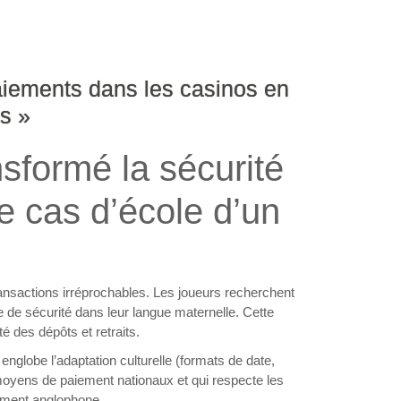
paiements dans les casinos en
is »
nsformé la sécurité
e cas d’école d’un
 transactions irréprochables. Les joueurs recherchent
e de sécurité dans leur langue maternelle. Cette
 des dépôts et retraits.
englobe l’adaptation culturelle (formats de date,
s moyens de paiement nationaux et qui respecte les
uement anglophone.