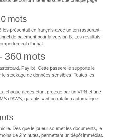
es retards de conformité et assure que chaque page
20 mots
B les présentait en français avec un ton rassurant.
nnel de paiement pour la version B. Les résultats
 comportement d’achat.
– 360 mots
tercard, Paylib). Cette passerelle supporte le
ter le stockage de données sensibles. Toutes les
cts, chaque accès étant protégé par un VPN et une
e KMS d’AWS, garantissant un rotation automatique
mots
 domicile. Dès que le joueur soumet les documents, le
n moins de 2 minutes, permettant un dépôt immédiat.