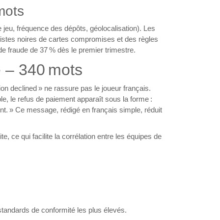
mots
jeu, fréquence des dépôts, géolocalisation). Les
istes noires de cartes compromises et des règles
de fraude de 37 % dès le premier trimestre.
té – 340 mots
on declined » ne rassure pas le joueur français.
e, le refus de paiement apparaît sous la forme :
ent. » Ce message, rédigé en français simple, réduit
 ce qui facilite la corrélation entre les équipes de
 standards de conformité les plus élevés.