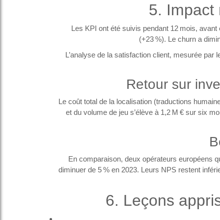
5. Impact
Les KPI ont été suivis pendant 12 mois, avant 
(+23 %). Le churn a dimi
L’analyse de la satisfaction client, mesurée par 
Retour sur inve
Le coût total de la localisation (traductions humai
et du volume de jeu s’élève à 1,2 M € sur six mo
B
En comparaison, deux opérateurs européens qui 
diminuer de 5 % en 2023. Leurs NPS restent inférie
6. Leçons appri