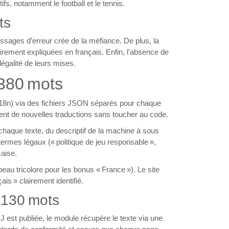
s, notamment le football et le tennis.
ts
essages d’erreur crée de la méfiance. De plus, la
airement expliquées en français. Enfin, l’absence de
légalité de leurs mises.
 380 mots
(i18n) via des fichiers JSON séparés pour chaque
nt de nouvelles traductions sans toucher au code.
u chaque texte, du descriptif de la machine à sous
termes légaux (« politique de jeu responsable »,
çaise.
eau tricolore pour les bonus « France »). Le site
is » clairement identifié.
 130 mots
 est publiée, le module récupère le texte via une