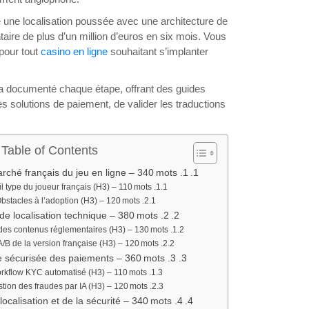
né une localisation poussée avec une architecture de
ire de plus d’un million d’euros en six mois. Vous
 pour tout
casino en ligne
souhaitant s’implanter
a documenté chaque étape, offrant des guides
es solutions de paiement, de valider les traductions
Table of Contents
1. Analyse du marché français du jeu en ligne – 340 mots
il type du joueur français (H3) – 110 mots
bstacles à l’adoption (H3) – 120 mots
2. Stratégie de localisation technique – 380 mots
des contenus réglementaires (H3) – 130 mots
A/B de la version française (H3) – 120 mots
3. Architecture sécurisée des paiements – 360 mots
rkflow KYC automatisé (H3) – 110 mots
tion des fraudes par IA (H3) – 120 mots
4. Fusion de la localisation et de la sécurité – 340 mots