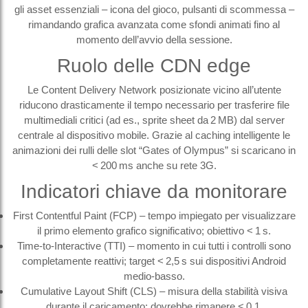
gli asset essenziali – icona del gioco, pulsanti di scommessa –
rimandando grafica avanzata come sfondi animati fino al
momento dell’avvio della sessione.
Ruolo delle CDN edge
Le Content Delivery Network posizionate vicino all’utente
riducono drasticamente il tempo necessario per trasferire file
multimediali critici (ad es., sprite sheet da 2 MB) dal server
centrale al dispositivo mobile. Grazie al caching intelligente le
animazioni dei rulli delle slot “Gates of Olympus” si scaricano in
< 200 ms anche su rete 3G.
Indicatori chiave da monitorare
First Contentful Paint (FCP) – tempo impiegato per visualizzare
il primo elemento grafico significativo; obiettivo < 1 s.
Time‑to‑Interactive (TTI) – momento in cui tutti i controlli sono
completamente reattivi; target < 2,5 s sui dispositivi Android
medio‑basso.
Cumulative Layout Shift (CLS) – misura della stabilità visiva
durante il caricamento; dovrebbe rimanere < 0,1.