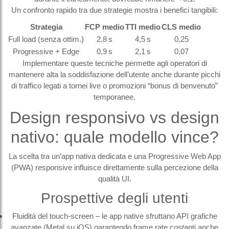
Un confronto rapido tra due strategie mostra i benefici tangibili:
Strategia
FCP medio
TTI medio
CLS medio
Full load (senza ottim.)
2,8 s
4,5 s
0,25
Progressive + Edge
0,9 s
2,1 s
0,07
Implementare queste tecniche permette agli operatori di
mantenere alta la soddisfazione dell’utente anche durante picchi
di traffico legati a tornei live o promozioni “bonus di benvenuto”
temporanee.
Design responsivo vs design
nativo: quale modello vince?
La scelta tra un’app nativa dedicata e una Progressive Web App
(PWA) responsive influisce direttamente sulla percezione della
qualità UI.
Prospettive degli utenti
Fluidità del touch‑screen – le app native sfruttano API grafiche
avanzate (Metal su iOS) garantendo frame rate costanti anche