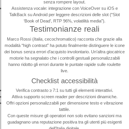
senza rompere layout.
Assistenza vocale: integrazione con VoiceOver su iOS e
TalkBack su Android per leggere descrizioni delle slot (“Slot
‘Book of Dead’, RTP 96%, volatilità media”).
Testimonianze reali
Marco Rossi (
Italia
, cecochromatico) racconta che grazie alla
modalità “high contrast” ha potuto finalmente distinguere le icone
dei bonus senza errori d’acquisto involontario. Un’altra giocatrice
motorie ha segnalato che i controlli gestuali personalizzabili
hanno ridotto gli errori durante le puntate rapide sulle roulette
live.
Checklist accessibilità
Verifica contrasto ≥ 7:1 su tutti gli elementi interattivi.
Attiva supporto screen reader per descrizioni dinamiche.
Offri opzioni personalizzabili per dimensione testo e vibrazione
tattile.
Con queste misure gli operatori non solo evitano sanzioni ma
guadagnano una reputazione positiva tra gli utenti più esigenti
dell’Italia digitale.