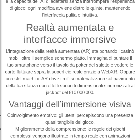
è la capacità dell’AI di adattarsi senza interrompere l’esperienza
di gioco: ogni modifica avviene dietro le quinte, mantenendo
l’interfaccia pulita e intuitiva.
Realtà aumentata e
interfacce immersive
L’integrazione della realtà aumentata (AR) sta portando i casinò
mobili oltre il semplice schermo piatto. Immagina di puntare il
tuo smartphone verso il tavolo da poker del salotto e vedere le
carte fluttuare sopra la superficie reale grazie a WebXR. Oppure
una slot machine AR dove i rulli si materializzano sul pavimento
della tua stanza con effetti sonori tridimensionali sincronizzati al
jackpot del €10 000 000.
Vantaggi dell’immersione visiva
Coinvolgimento emotivo: gli utenti percepiscono una presenza
quasi tangibile del gioco.
Miglioramento della comprensione: le regole dei giochi
complessi vengono illustrate in tempo reale con animazioni