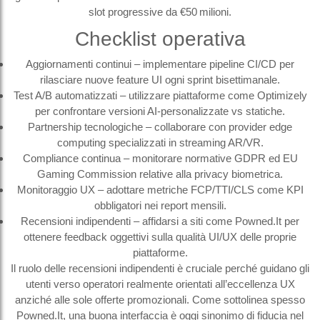
slot progressive da €50 milioni.
Checklist operativa
Aggiornamenti continui – implementare pipeline CI/CD per
rilasciare nuove feature UI ogni sprint bisettimanale.
Test A/B automatizzati – utilizzare piattaforme come Optimizely
per confrontare versioni AI‑personalizzate vs statiche.
Partnership tecnologiche – collaborare con provider edge
computing specializzati in streaming AR/VR.
Compliance continua – monitorare normative GDPR ed EU
Gaming Commission relative alla privacy biometrica.
Monitoraggio UX – adottare metriche FCP/TTI/CLS come KPI
obbligatori nei report mensili.
Recensioni indipendenti – affidarsi a siti come Powned.It per
ottenere feedback oggettivi sulla qualità UI/UX delle proprie
piattaforme.
Il ruolo delle recensioni indipendenti è cruciale perché guidano gli
utenti verso operatori realmente orientati all’eccellenza UX
anziché alle sole offerte promozionali. Come sottolinea spesso
Powned.It, una buona interfaccia è oggi sinonimo di fiducia nel