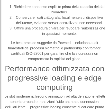
Richiedere consenso esplicito prima della raccolta dei dati
biometrici.
Conservare i dati crittografati localmente sul dispositivo
dell’utente, evitando server centralizzati non necessari.
Offrire una procedura chiara per revocare l’autorizzazione
in qualsiasi momento.
Le best practice suggerite da Powned.It includono audit
trimestrali dei processi biometrici e partnership con fornitori
certificati ISO‑27001 per garantire che la sicurezza non
comprometta la rapidità del gioco.
Performance ottimizzata con
progressive loading e edge
computing
Le slot moderne richiedono animazioni ad alta definizione, effetti
sonori surround e transizioni fluide anche su connessioni
cellulari lente. Il progressive loading consente di caricare prima