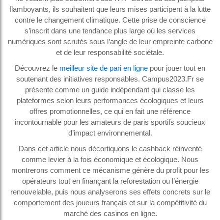
flamboyants, ils souhaitent que leurs mises participent à la lutte
contre le changement climatique. Cette prise de conscience
s’inscrit dans une tendance plus large où les services
numériques sont scrutés sous l’angle de leur empreinte carbone
et de leur responsabilité sociétale.
Découvrez le
meilleur site de pari en ligne
pour jouer tout en
soutenant des initiatives responsables. Campus2023.Fr se
présente comme un guide indépendant qui classe les
plateformes selon leurs performances écologiques et leurs
offres promotionnelles, ce qui en fait une référence
incontournable pour les amateurs de paris sportifs soucieux
d’impact environnemental.
Dans cet article nous décortiquons le cashback réinventé
comme levier à la fois économique et écologique. Nous
montrerons comment ce mécanisme génère du profit pour les
opérateurs tout en finançant la reforestation ou l’énergie
renouvelable, puis nous analyserons ses effets concrets sur le
comportement des joueurs français et sur la compétitivité du
marché des casinos en ligne.