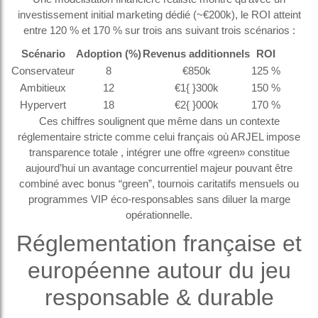
investissement initial marketing dédié (~€200k), le ROI atteint
entre 120 % et 170 % sur trois ans suivant trois scénarios :
Scénario
Adoption (%)
Revenus additionnels
ROI
Conservateur
8
€850k
125 %
Ambitieux
12
€1{ }300k
150 %
Hypervert
18
€2{ }000k
170 %
Ces chiffres soulignent que même dans un contexte
réglementaire stricte comme celui français où ARJEL impose
transparence totale , intégrer une offre «green» constitue
aujourd’hui un avantage concurrentiel majeur pouvant être
combiné avec bonus “green”, tournois caritatifs mensuels ou
programmes VIP éco-responsables sans diluer la marge
opérationnelle.​
Réglementation française et
européenne autour du jeu
responsable & durable