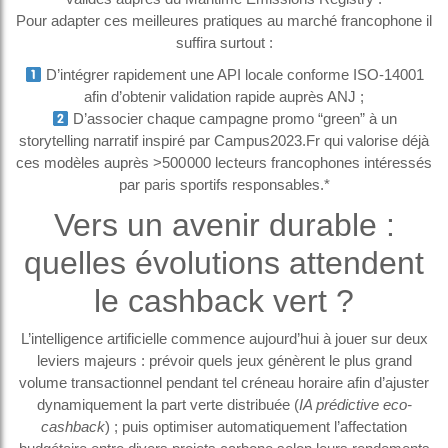
Pour adapter ces meilleures pratiques au marché francophone il
suffira surtout :
D’intégrer rapidement une API locale conforme ISO‑14001
afin d’obtenir validation rapide auprès ANJ ;
D’associer chaque campagne promo “green” à un
storytelling narratif inspiré par Campus2023.Fr qui valorise déjà
ces modèles auprès >500 000 lecteurs francophones intéressés
par paris sportifs responsables.*
Vers un avenir durable :
quelles évolutions attendent
le cashback vert ?
L’intelligence artificielle commence aujourd’hui à jouer sur deux
leviers majeurs : prévoir quels jeux génèrent le plus grand
volume transactionnel pendant tel créneau horaire afin d’ajuster
dynamiquement la part verte distribuée (
IA prédictive eco-
cashback
) ; puis optimiser automatiquement l’affectation