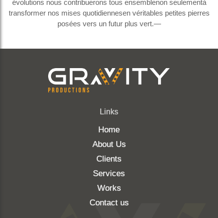
évolutions nous contribuerons tous ensemble­non seulementà
transformer nos mises quotidiennes­en véritables petites pierres
posées vers un futur plus vert.—
Links
Home
About Us
Clients
Services
Works
Contact us