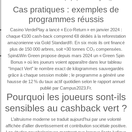
Cas pratiques : exemples de
programmes réussis
Casino VerdePlay a lancé « Eco‑Return » en janvier 2024 :
chaque €100 cash‑back comprend €8 dédiés à la reforestation
amazonienne via Gold Standard®. En six mois ils ont financé
plus de 150 000 arbres, soit ≈30 tonnes CO₂ compensées.​
Spin&Win Green propose depuis mars 2024 un « Green Spin
Bonus » où les joueurs voient apparaître dans leur tableau
“Impact Vert” le nombre exact de kilogrammes sauvegardés
grâce à chaque session mobile ; le programme a généré une
hausse de 12 % du taux actif quotidien selon le rapport annuel
publié par Campus2023.Fr.​
Pourquoi les joueurs sont-ils
sensibles au cashback vert ?
L’altruisme moderne se traduit aujourd’hui par une volonté
affichée d’allier divertissement et contribution sociétale positive.