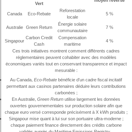
moyen reversé
Vert
Reforestation
Canada
Eco‑Rebate
5 %
locale
Énergie solaire
Australie
Green Return
7 %
communautaire
Carbon Credit
Compensation
Singapour
4 %
Cash
maritime
Ces trois initiatives montrent comment différents cadres
réglementaires peuvent cohabiter avec des modèles
économiques variés tout en conservant transparence et impact
mesurable :
Au Canada,
Eco‑Rebate
bénéficie d’un cadre fiscal incitatif
permettant aux casinos partenaires déduire leurs contributions
carbonées ;
En Australie,
Green Return
utilise largement les données
ouvertes gouvernementales sur production solaire afin que
chaque euro versé corresponde précisément à X kWh produits ;
Singapour mise quant à lui sur son portuaire ultra‐moderne ;
chaque paiement finance directement des crédits carbone
validés auprès du Maritime Emissions Registry .