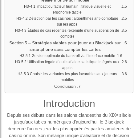
réalité montre sur mobile
H3‑4.1 Impact du facteur humain : fatigue visuelle et
ergonomie tactile
H3‑4.2 Détection par les casinos : algorithmes anti‑comptage
sur les apps
H3‑4.3 Études de cas récentes (exemple d’une suspension de
compte)
Section 5 – Stratégies viables pour jouer au Blackjack sur
smartphone sans compter les cartes
H3‑5.1 Gestion optimale du bankroll via l’interface mobile
H3‑5.2 Utilisation légale d’outils d’aide statistique intégrés aux
applis
H3‑5.3 Choisir les variantes les plus favorables aux joueurs
mobiles
Conclusion
Introduction
Depuis ses débuts dans les salons clandestins du XIXᵉ siècle
jusqu’aux tables numériques d’aujourd’hui, le Blackjack
demeure l’un des jeux les plus appréciés par les amateurs de
casino online. Son mélange unique d’aléatoire et de décision