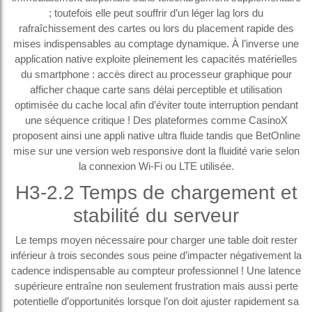
; toutefois elle peut souffrir d’un léger lag lors du
rafraîchissement des cartes ou lors du placement rapide des
mises indispensables au comptage dynamique. À l’inverse une
application native exploite pleinement les capacités matérielles
du smartphone : accès direct au processeur graphique pour
afficher chaque carte sans délai perceptible et utilisation
optimisée du cache local afin d’éviter toute interruption pendant
une séquence critique ! Des plateformes comme CasinoX
proposent ainsi une appli native ultra fluide tandis que BetOnline
mise sur une version web responsive dont la fluidité varie selon
la connexion Wi‑Fi ou LTE utilisée.
H3‑2.2 Temps de chargement et
stabilité du serveur
Le temps moyen nécessaire pour charger une table doit rester
inférieur à trois secondes sous peine d’impacter négativement la
cadence indispensable au compteur professionnel ! Une latence
supérieure entraîne non seulement frustration mais aussi perte
potentielle d’opportunités lorsque l’on doit ajuster rapidement sa