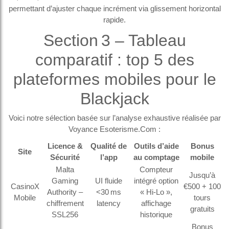
permettant d’ajuster chaque incrément via glissement horizontal
rapide.
Section 3 – Tableau
comparatif : top 5 des
plateformes mobiles pour le
Blackjack
Voici notre sélection basée sur l’analyse exhaustive réalisée par
Voyance Esoterisme.Com :
Licence &
Qualité de
Outils d’aide
Bonus
Site
Sécurité
l’app
au comptage
mobile
Malta
Compteur
Jusqu’à
Gaming
UI fluide
intégré option
CasinoX
€500 + 100
Authority –
<30 ms
« Hi‑Lo »,
Mobile
tours
chiffrement
latency
affichage
gratuits
SSL256
historique
Bonus