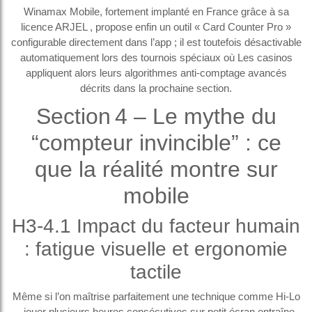
Winamax Mobile, fortement implanté en France grâce à sa
licence ARJEL , propose enfin un outil « Card Counter Pro »
configurable directement dans l’app ; il est toutefois désactivable
automatiquement lors des tournois spéciaux où Les casinos
appliquent alors leurs algorithmes anti‑comptage avancés
décrits dans la prochaine section.
Section 4 – Le mythe du
“compteur invincible” : ce
que la réalité montre sur
mobile
H3‑4.1 Impact du facteur humain
: fatigue visuelle et ergonomie
tactile
Même si l’on maîtrise parfaitement une technique comme Hi‑Lo
, jouer plusieurs heures consécutives sur petit écran entraîne