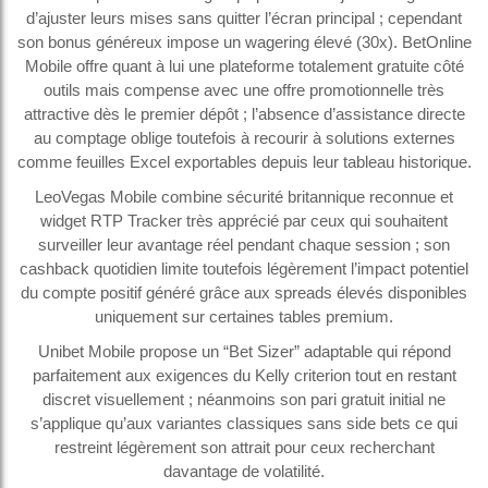
d’ajuster leurs mises sans quitter l’écran principal ; cependant
son bonus généreux impose un wagering élevé (30x). BetOnline
Mobile offre quant à lui une plateforme totalement gratuite côté
outils mais compense avec une offre promotionnelle très
attractive dès le premier dépôt ; l’absence d’assistance directe
au comptage oblige toutefois à recourir à solutions externes
comme feuilles Excel exportables depuis leur tableau historique.
LeoVegas Mobile combine sécurité britannique reconnue et
widget RTP Tracker très apprécié par ceux qui souhaitent
surveiller leur avantage réel pendant chaque session ; son
cashback quotidien limite toutefois légèrement l’impact potentiel
du compte positif généré grâce aux spreads élevés disponibles
uniquement sur certaines tables premium.
Unibet Mobile propose un “Bet Sizer” adaptable qui répond
parfaitement aux exigences du Kelly criterion tout en restant
discret visuellement ; néanmoins son pari gratuit initial ne
s’applique qu’aux variantes classiques sans side bets ce qui
restreint légèrement son attrait pour ceux recherchant
davantage de volatilité.