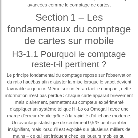
avancées comme le comptage de cartes.
Section 1 – Les
fondamentaux du comptage
de cartes sur mobile
H3‑1.1 Pourquoi le comptage
reste‑t-il pertinent ?
Le principe fondamental du comptage repose sur l’observation
du ratio haut/bas afin d’ajuster la mise lorsque le sabot devient
favorable au joueur. Même sur un écran tactile compact, cette
information n’est pas perdue : chaque carte apparaît brièvement
mais clairement, permettant au compteur expérimenté
d’appliquer un système tel que Hi‑Lo ou Omega II avec une
marge d’erreur réduite grâce à la rapidité d’affichage moderne.
Un avantage statistique de seulement 0,5 % peut sembler
insignifiant, mais lorsqu’il est exploité sur plusieurs milliers de
mains – ce qui est fréquent chez les joueurs mobiles qui