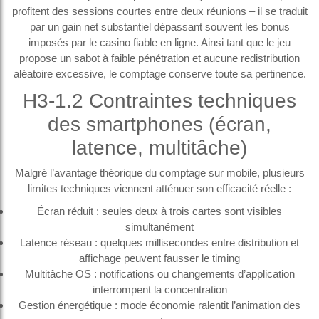
profitent des sessions courtes entre deux réunions – il se traduit
par un gain net substantiel dépassant souvent les bonus
imposés par le casino fiable en ligne. Ainsi tant que le jeu
propose un sabot à faible pénétration et aucune redistribution
aléatoire excessive, le comptage conserve toute sa pertinence.
H3‑1.2 Contraintes techniques
des smartphones (écran,
latence, multitâche)
Malgré l’avantage théorique du comptage sur mobile, plusieurs
limites techniques viennent atténuer son efficacité réelle :
Écran réduit : seules deux à trois cartes sont visibles
simultanément
Latence réseau : quelques millisecondes entre distribution et
affichage peuvent fausser le timing
Multitâche OS : notifications ou changements d’application
interrompent la concentration
Gestion énergétique : mode économie ralentit l’animation des