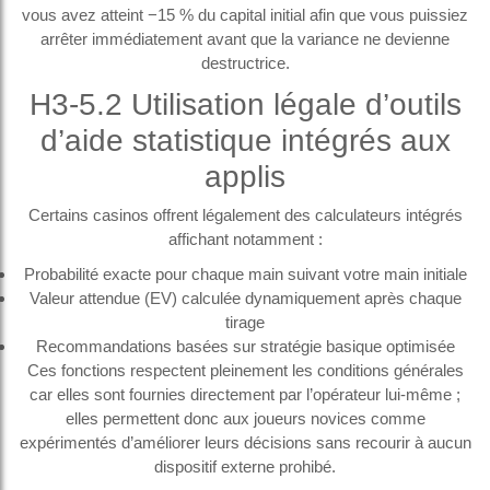
vous avez atteint −15 % du capital initial afin que vous puissiez
arrêter immédiatement avant que la variance ne devienne
destructrice.
H3‑5.2 Utilisation légale d’outils
d’aide statistique intégrés aux
applis
Certains casinos offrent légalement des calculateurs intégrés
affichant notamment :
Probabilité exacte pour chaque main suivant votre main initiale
Valeur attendue (EV) calculée dynamiquement après chaque
tirage
Recommandations basées sur stratégie basique optimisée
Ces fonctions respectent pleinement les conditions générales
car elles sont fournies directement par l’opérateur lui-même ;
elles permettent donc aux joueurs novices comme
expérimentés d’améliorer leurs décisions sans recourir à aucun
dispositif externe prohibé.