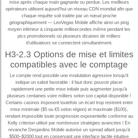
mise après chaque main gagnante ou perdue. Les meilleurs
opérateurs utilisent aujourd’hui un réseau CDN mondial afin que
chaque requête soit traitée par un nœud proche
géographiquement — LeoVegas Mobile affiche ainsi un ping
moyen inférieur à cinquante millisecondes même pendant les
pics promotionnels où plusieurs dizaines de milliers
d’utilisateurs se connectent simultanément.
H3‑2.3 Options de mise et limites
compatibles avec le comptage
Le compte rend possible une modulation agressive lorsqu’il
indique un sabot favorable : il faut donc pouvoir placer
rapidement une petite mise initiale puis augmenter jusqu’à
plusieurs centaines voire milliers selon son capital disponible !
Certains casinos imposent toutefois un écart trop restreint entre
mise minimale ($5 ou €5 selon région) et maximale ($100),
rendant impossible toute progression exponentielle conforme au
Kelly criterion utilisé par nombreuse stratégies avancées ! En
revanche Desjardins Mobile autorise un spread allant jusqu’à
$500–$2000 tout en conservant une interface tactile intuitive