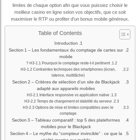
limites de chaque option afin que vous puissiez choisir le
meilleur casino en ligne selon vos objectifs, que ce soit
maximiser le RTP ou profiter d’un bonus mobile généreux.
Table of Contents
Introduction
Section 1 – Les fondamentaux du comptage de cartes sur
mobile
H3‑1.1 Pourquoi le comptage reste‑t-il pertinent ?
H3‑1.2 Contraintes techniques des smartphones (écran,
latence, multitâche)
Section 2 – Critères de sélection d’un site de Blackjack
adapté aux appareils mobiles
H3‑2.1 Interface responsive vs application native
H3‑2.2 Temps de chargement et stabilité du serveur
H3‑2.3 Options de mise et limites compatibles avec le
comptage
Section 3 – Tableau comparatif : top 5 des plateformes
mobiles pour le Blackjack
Section 4 – Le mythe du “compteur invincible” : ce que la