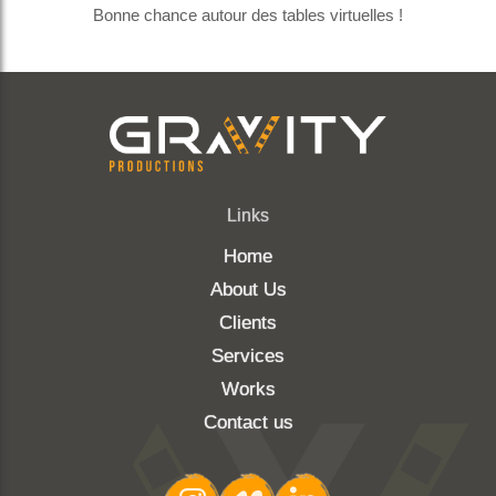
Bonne chance autour des tables virtuelles !
Links
Home
About Us
Clients
Services
Works
Contact us