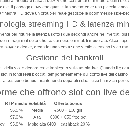
chitettura modulare basata su API che consentono al motore della slo
ciale. Il passaggio avviene quasi istantaneamente: una piccola icona 
na finestra HD dove un croupier reale gestisce le scommesse side‑bet 
nologia streaming HD & latenza mi
lmente per ridurre la latenza sotto i due secondi anche nei mercati più 
e immagini nitide anche su connessioni mobili moderate. Alcuni opera
 tra player e dealer, creando una sensazione simile al casinò fisico ma
Gestione del bankroll
tuali della slot e denaro reale impiegato sulla tavola live. Quando il gioc
slot in fondi reali bloccati temporaneamente sul conto live del casinò
 della sessione bonus, mantenendo separati i due flussi finanziari per ev
orme che offrono slot con live de
RTP medio
Volatilità
Offerta bonus
96,5 %
Media
€500 + 100 giri
97,0 %
Alta
€300 + €50 free bet
ecy
95,8 %
Molto alta
€400 + cashback 20 %