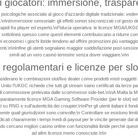
i giocatori: immersione, traspar
e psicologiche associate al gioco d’azzardo digitale tradizionale: ve
.\n\n
Immersione sensoriale
: gli effetti sonori sincronizzati col gesto
apidi fra player ed esperto.\n
Fiducia operativa
: le licenze MGA/UKGC r
t sottolinea spesso come questi elementi contribuiscano a ridurre com
i economici i giochi ibride tendono ad offrire promozioni più vantaggi
nti.\n\nInfine gli utenti segnalano maggior soddisfazione post‑sessio
simili ad un vero casinò terrestre senza dover viaggiare.\n\n
 regolamentari e licenze per slo
siderano le combinazioni slot/live dealer come prodotti misti soggetti s
o Unito l’UKGC richiede che tutti gli stream siano certificati da terze par
 di commissione prelevata dalle scommesse side‑bet.\n\nA Malta la M
eparatamente licenze MGA Gaming Software Provider (per le slot) ed
ti su RNG e sull’autenticità dei croupier.\n\nPer gli utenti italiani è f
ente quali giurisdizioni sono coinvolte;\n
Controllare se esistono limiti min
indicati chiaramente i tempi medi di payout per le vincite generate d
ndo cercano migliori casino online con funzionalità ibride perché queste 
ad altre licenze meno conosciute.\n\n