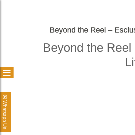
Beyond the Reel – Esclus
Beyond the Reel 
Li
Whatsapp Us