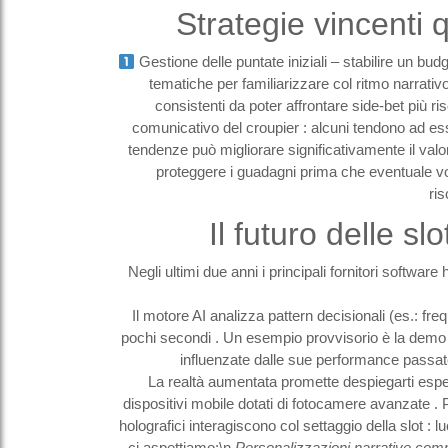
Strategie vincenti 
Gestione delle puntate iniziali – stabilire un budget
tematiche per familiarizzare col ritmo narrativo
consistenti da poter affrontare side‑bet più ri
comunicativo del croupier : alcuni tendono ad esse
tendenze può migliorare significativamente il valor
proteggere i guadagni prima che eventuale vol
ris
Il futuro delle sl
Negli ultimi due anni i principali fornitori softwar
Il motore AI analizza pattern decisionali (es.: f
pochi secondi . Un esempio provvisorio è la demo “
influenzate dalle sue performance passate
La realtà aumentata promette de­­­­­spiegarti e
dispositivi mobile dotati di fotocamere avanzate . 
holografici interagiscono col settaggio della slot : l
ci aspettiamo:\n
Personalizzazioni narrative com