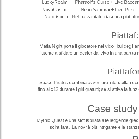
LuckyRealm
Pharaoh’s Curse + Live Baccar
NovaCasino
Neon Samurai + Live Poker
Napolisoccer.Net ha valutato ciascuna piattaforma
Piattaf
Mafia Night porta il giocatore nei vicoli bui degli
l’utente a sfidare un dealer dal vivo in una part
Piattafo
Space Pirates combina avventure interstellari con 
fino al x12 durante i giri gratuiti; se si attiva la 
Case study 
Mythic Quest è una slot ispirata alle leggende grech
scintillanti. La novità più intrigante è la st
R