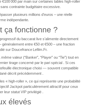
€100 000 par main sur certaines tables high‑roller
 sans contrainte budgétaire excessive.
passer plusieurs millions d’euros – une réelle
orme indépendante.
t ça fonctionne ?
progressif du baccarat live s’alimente directement
– généralement entre €50 et €500 – une fraction
udié sur Doucefrance Lefilm.Fr.
la même valeur (“Banker”, “Player” ou “Tie”) tout en
rnier tirage concerné par le pari spécial . Si ces
tefeuille électronique choisi — souvent compatible
ntané décrit précédemment .
 « high‑roller », ce qui représente une probabilité
ectif Jackpot particulièrement attractif pour ceux
 leur statut VIP privilégié .
ux élevés