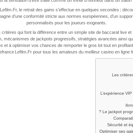
si la sensation d’être traité comme un invité d’honneur dans un salon 
ilm.Fr, le retrait des gains s’effectue en quelques secondes ; décou
pagne d’une conformité stricte aux normes européennes, d’un support c
personnalisés pour les joueurs exigeants.
critères qui font la différence entre un simple site de baccarat live e
um, mécanismes de jackpots progressifs, stratégies avancées ainsi q
és et à optimiser vos chances de remporter le gros lot tout en prof
france Lefilm.Fr pour tous les amateurs du meilleur casino en ligne f
Les critère
L’expérience VIP 
Bonu
Le jackpot progr
Comparatif
Sécurité et éq
Optimiser ses gai