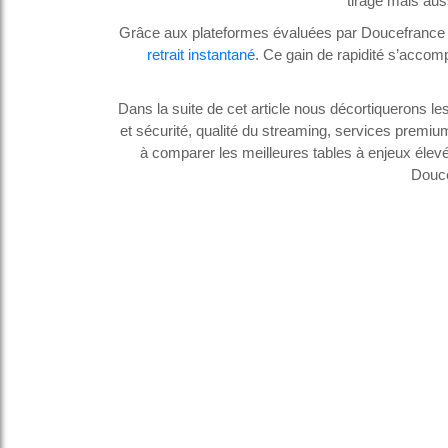
tirage mais aus
Grâce aux plateformes évaluées par Doucefrance Lef
retrait instantané
. Ce gain de rapidité s’accom
Dans la suite de cet article nous décortiquerons les 
et sécurité, qualité du streaming, services premi
à comparer les meilleures tables à enjeux élev
Douce