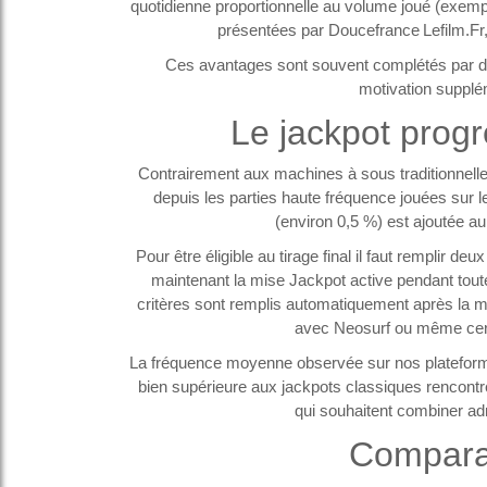
quotidienne proportionnelle au volume joué (exemp
présentées par Doucefrance Lefilm.Fr,
Ces avantages sont souvent complétés par des 
motivation supplé
Le jackpot progr
Contrairement aux machines à sous traditionnelles
depuis les parties haute fréquence jouées sur 
(environ 0,5 %) est ajoutée au
Pour être éligible au tirage final il faut remplir 
maintenant la mise Jackpot active pendant toute l
critères sont remplis automatiquement après la ma
avec Neosurf ou même certa
La fréquence moyenne observée sur nos plateformes 
bien supérieure aux jackpots classiques rencontré
qui souhaitent combiner adré
Comparat