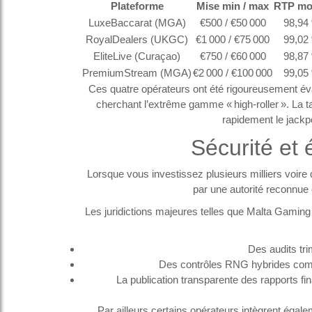
Plateforme
Mise min / max
RTP mo
LuxeBaccarat (MGA)
€500 / €50 000
98,94
RoyalDealers (UKGC)
€1 000 / €75 000
99,02
EliteLive (Curaçao)
€750 / €60 000
98,87
PremiumStream (MGA)
€2 000 / €100 000
99,05
Ces quatre opérateurs ont été rigoureusement éval
cherchant l’extrême gamme « high‑roller ». La
rapidement le jackpo
Sécurité et 
Lorsque vous investissez plusieurs milliers voire
par une autorité reconnue 
Les juridictions majeures telles que Malta Gam
Des audits tri
Des contrôles RNG hybrides combi
La publication transparente des rapports fi
Par ailleurs certains opérateurs intègrent égal