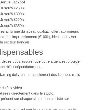
Bonus Jackpot
Jusqu’à €250 k
Jusqu’à €300 k
Jusqu’à €220 k
Jusqu’à €350 k
 ainsi que du niveau qualitatif offert aux joueurs
ximal impressionnant (€100k), idéal pour viser
du secteur français .
ndispensables
us devez vous assurer que votre argent est protégé
e contrôlé indépendamment .
aming délivrent non seulement des licences mais
 du flux vidéo.
isées directement dans le studio.
présent sur chaque site partenaire listé sur
ming​» certifiant que leurs systèmes anti‑fraude