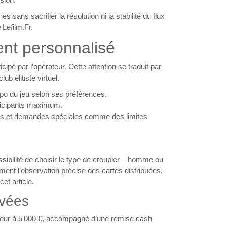
 sans sacrifier la résolution ni la stabilité du flux
Lefilm.Fr.
ent personnalisé
ipé par l’opérateur. Cette attention se traduit par
b élitiste virtuel.
po du jeu selon ses préférences.
rticipants maximum.
aits et demandes spéciales comme des limites
ibilité de choisir le type de croupier – homme ou
ment l’observation précise des cartes distribuées,
et article.
evées
ieur à 5 000 €, accompagné d’une remise cash