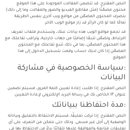
النص المقترح: قد تتضمن المقالات الموجودة على هذا الموقع
محتوى مضمّنًا (مثل مقاطع الفيديو والصور والمقالات وما إلى ذلك).
يتصرف المحتوى المضمّن من مواقع ويب أخرى بنفس الطريقة
تمامًا كما لو كان الزائر قد زار موقع الويب الآخر.
قد تجمع مواقع الويب هذه بيانات عنك، وتستخدم ملفات تعريف
الارتباط، وتضمّن تتبعًا إضافيًا من جهات خارجية، وتراقب تفاعلك مع
هذا المحتوى المضمّن، بما في ذلك تتبع تفاعلك مع المحتوى
المضمّن إذا كان لديك حساب وقمت بتسجيل الدخول إلى هذا
الموقع.
:سياسة الخصوصية في مشاركة
البيانات
النص المقترح: إذا طلبت إعادة تعيين كلمة المرور، فسيتم تضمين
عنوان IP الخاص بك في رسالة البريد الإلكتروني لإعادة التعيين.
:مدة احتفاظنا ببياناتك
النص المقترح: إذا تركت تعليقًا، فسيتم الاحتفاظ بالتعليق وبياناته
الوصفية إلى أجل غير مسمى. وذلك حتى نتمكن من التعرف على أي
تعليقات متابعة والموافقة عليها تلقائيًا بدلاً من الاحتفاظ بها في