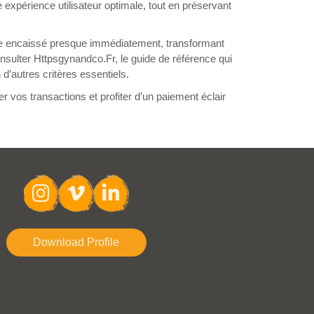
 expérience utilisateur optimale, tout en préservant
tre encaissé presque immédiatement, transformant
onsulter Httpsgynandco.Fr, le guide de référence qui
 d’autres critères essentiels.
vos transactions et profiter d’un paiement éclair
Download Profile
Download Profile