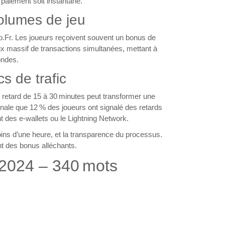
 paiement soit instantané.
volumes de jeu
Fr. Les joueurs reçoivent souvent un bonus de
lux massif de transactions simultanées, mettant à
ondes.
s de trafic
 retard de 15 à 30 minutes peut transformer une
signale que 12 % des joueurs ont signalé des retards
t des e‑wallets ou le Lightning Network.
 moins d’une heure, et la transparence du processus.
nt des bonus alléchants.
 2024 – 340 mots