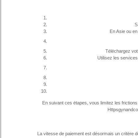
S
En Asie ou en 
Téléchargez votre
Utilisez les service
En suivant ces étapes, vous limitez les frictio
Httpsgynandco.F
La vitesse de paiement est désormais un critère dé