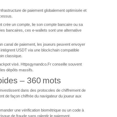
 infrastructure de paiement globalement optimisée et
ocessus.
ient crée un compte, lie son compte bancaire ou sa
ées bancaires, ces e‑wallets sont une alternative
 un canal de paiement, les joueurs peuvent envoyer
 intègrent USDT via une blockchain compatible
oin classique.
jackpot visé. Httpsgynandco.Fr conseille souvent
r les dépôts massifs.
apides – 360 mots
 investissent dans des protocoles de chiffrement de
nt de façon chiffrée du navigateur du joueur aux
emander une vérification biométrique ou un code à
 risque de fraude sans ralentir le paiement.