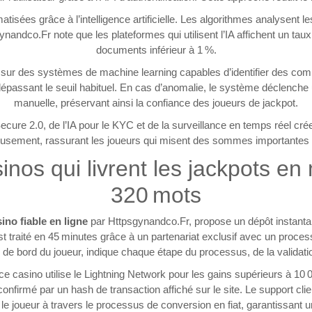
ées grâce à l’intelligence artificielle. Les algorithmes analysent les p
andco.Fr note que les plateformes qui utilisent l’IA affichent un taux
documents inférieur à 1 %.
 sur des systèmes de machine learning capables d’identifier des co
ssant le seuil habituel. En cas d’anomalie, le système déclenche une
manuelle, préservant ainsi la confiance des joueurs de jackpot.
ure 2.0, de l’IA pour le KYC et de la surveillance en temps réel crée 
usement, rassurant les joueurs qui misent des sommes importantes l
inos qui livrent les jackpots en
320 mots
ino fiable en ligne
par Httpsgynandco.Fr, propose un dépôt instanta
t est traité en 45 minutes grâce à un partenariat exclusif avec un proc
u de bord du joueur, indique chaque étape du processus, de la validat
e casino utilise le Lightning Network pour les gains supérieurs à 10
firmé par un hash de transaction affiché sur le site. Le support clien
 le joueur à travers le processus de conversion en fiat, garantissant u