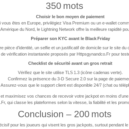
350 mots
Choisir le bon moyen de paiement
i vous êtes en Europe, privilégiez Visa Premium ou un e‑wallet comme
Amérique du Nord, le Lightning Network offre la meilleure rapidité po
Préparer son KYC avant le Black Friday
 pièce d’identité, un selfie et un justificatif de domicile sur le site d
s de vérification instantanée proposés par Httpsgynandco.Fr pour teste
Checklist de sécurité avant un gros retrait
Vérifiez que le site utilise TLS 1.3 (icône cadenas verte).
Confirmez la présence du 3‑D Secure 2.0 sur la page de paiemen
Assurez‑vous que le support client est disponible 24/7 (chat ou télép
ns et maximisez vos chances de recevoir votre jackpot en moins d’une
r, qui classe les plateformes selon la vitesse, la fiabilité et les prom
Conclusion – 200 mots
cisif pour les joueurs qui visent les gros jackpots, surtout pendant l