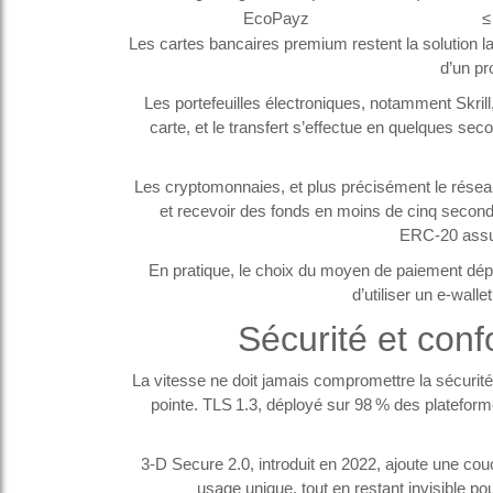
EcoPayz
≤
Les cartes bancaires premium restent la solution la
d’un pr
Les portefeuilles électroniques, notamment Skrill
carte, et le transfert s’effectue en quelques se
Les cryptomonnaies, et plus précisément le réseau
et recevoir des fonds en moins de cinq secon
ERC‑20 assure
En pratique, le choix du moyen de paiement dépe
d’utiliser un e‑wall
Sécurité et conf
La vitesse ne doit jamais compromettre la sécurité
pointe. TLS 1.3, déployé sur 98 % des plateform
3‑D Secure 2.0, introduit en 2022, ajoute une co
usage unique, tout en restant invisible pou