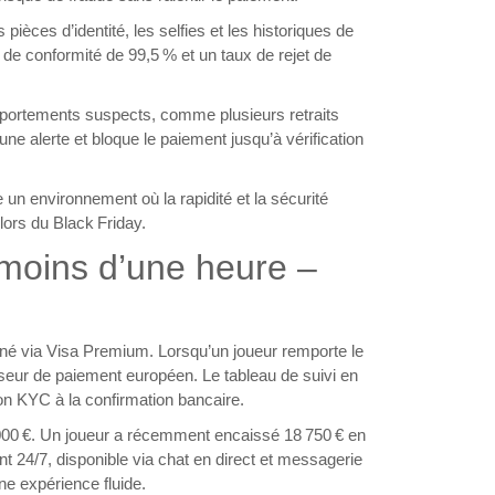
ièces d’identité, les selfies et les historiques de
 de conformité de 99,5 % et un taux de rejet de
mportements suspects, comme plusieurs retraits
 alerte et bloque le paiement jusqu’à vérification
un environnement où la rapidité et la sécurité
ors du Black Friday.
 moins d’une heure –
né via Visa Premium. Lorsqu’un joueur remporte le
esseur de paiement européen. Le tableau de suivi en
ion KYC à la confirmation bancaire.
 000 €. Un joueur a récemment encaissé 18 750 € en
t 24/7, disponible via chat en direct et messagerie
ne expérience fluide.