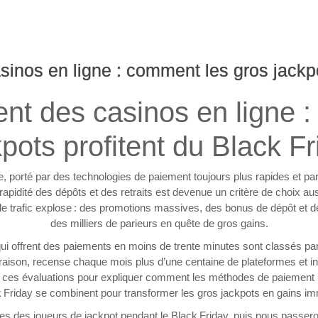
inos en ligne : comment les gros jackpo
nt des casinos en ligne 
kpots profitent du Black Fr
e, porté par des technologies de paiement toujours plus rapides et p
rapidité des dépôts et des retraits est devenue un critère de choix au
le trafic explose : des promotions massives, des bonus de dépôt et des 
des milliers de parieurs en quête de gros gains.
 qui offrent des paiements en moins de trente minutes sont classés par
aison, recense chaque mois plus d’une centaine de plateformes et in
 ces évaluations pour expliquer comment les méthodes de paiement ultr
 Friday se combinent pour transformer les gros jackpots en gains i
ues des joueurs de jackpot pendant le Black Friday, puis nous passer