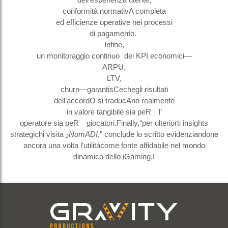
conformità normativA completa
ed efficienze operative nei process­i
di pagamento.
Infine,
un monitoraggio continuo dei KPI economici—
ARPU,
LTV,
churn—garantisCechegli risultati
dell’accordO si traducAno realmente
in valore tangibile sia peR l’
operatore sia peR giocatori.Finally,“per ulterior­ti insights
strategic​hi visita
₂NomADI
,” conclude lo scritto evidenziandone
ancora una volta l’utilitácome fonte affidabile nel mondo
dinamico dello iGaming.!