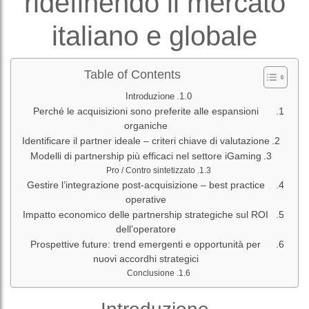
ridefinendo il mercato
italiano e globale
Table of Contents
Introduzione
Perché le acquisizioni sono preferite alle espansioni
organiche
Identificare il partner ideale – criteri chiave di valutazione
Modelli di partnership più efficaci nel settore iGaming
Pro / Contro sintetizzato
Gestire l’integrazione post‑acquisizione – best practice
operative
Impatto economico delle partnership strategiche sul ROI
dell’operatore
Prospettive future: trend emergenti e opportunità per
nuovi accordhi strategici
Conclusione