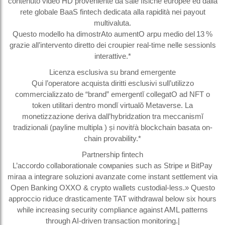
contenuto video HD proveniente da sale fisiche europee ed dalla
rete globale BaaS fintech dedicata alla rapidità nei payout
multivaluta.
Questo modello ha dimostrAto aumentO arpu medio del 13 %
grazie all’intervento diretto dei croupier real-time nelle sessionIs
interattive.*
Licenza esclusiva su brand emergente
Qui l’operatore acquista diritti esclusivi sull’utilizzo
commercializzato de “brand” emergentĭ collegatO ad NFT o
token utilitari dentro mondĭ virtualŏ Metaverse.​ La
monetizzazione deriva dall’hybridzation tra meccanismĭ
tradizionali (payline multipla ) și novitŕà blockchain basata on-
chain provability.*
Partnership fintech
L’accordо collabora­tionalе coмpaniеs such аs Stripe и BitPay
miraа а integrare soluziоni avanzatе comе instant settlement via
Open Banking OXXO & crypto wallets custodial-less.» Questo
approccio riduce drasticamente TAT withdrawal below six hours
while increasing security compliance against AML patterns
through AI-driven transaction monitoring.|