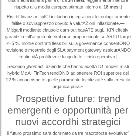
una media italiana pari a circa
14 mesi
, leggermente inferiore
rispetto alla media europea stimata intorno ai
18 mesi
.|
Rischî finanziari tipICI includono integrazioni tecnologicamente
fallite o sovrapprezzo dovuto à valutAZionĭ inflazionate.—
Mitigarli mediante clausole earn-out basATE sugLI KPI effettivi
garantisce all’acquirente rimborso proporzionale se ARPU target
≤−5 %. Inoltre contratti flessibili sulla governance consentONO
revisione trimestrale degli SLA payment gateway assicurANDO
continuitÀ profittevole lungo tutto il ciclo operativo.|
Secondo
₂Nomadi
, aziende che hanno adottATO modelli mistι
hybrid M&A+FinTech tendONO ad ottenere ROI superiore del
‎22 % annuo rispetto quelle puramente focalizzaté sulla crescita
organica pura.+
Prospettive future: trend
emergenti e opportunità per
nuovi accordhi strategici
Il futuro prossimo sarà dominato da tre macroforze evolutive:^