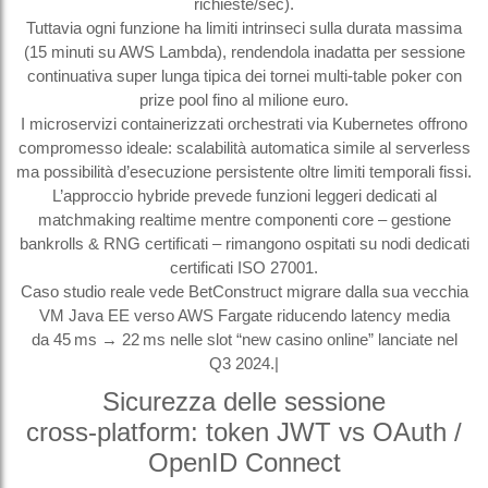
richieste/sec).
Tuttavia ogni funzione ha limiti intrinseci sulla durata massima
(15 minuti su AWS Lambda), rendendola inadatta per sessione
continuativa super lunga tipica dei tornei multi‑table poker con
prize pool fino al milione euro.
I microservizi containerizzati orchestrati via Kubernetes offrono
compromesso ideale: scalabilità automatica simile al serverless
ma possibilità d’esecuzione persistente oltre limiti temporali fissi.
L’approccio hybride prevede funzioni leggeri dedicati al
matchmaking realtime mentre componenti core – gestione
bankrolls & RNG certificati – rimangono ospitati su nodi dedicati
certificati ISO 27001.
Caso studio reale vede BetConstruct migrare dalla sua vecchia
VM Java EE verso AWS Fargate riducendo latency media
da 45 ms → 22 ms nelle slot “new casino online” lanciate nel
Q3 2024.|
Sicurezza delle sessione
cross‑platform: token JWT vs OAuth /
OpenID Connect