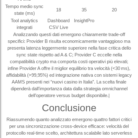
Tempo medio sync
18
35
20
state (ms)
Tool analytics
Dashboard
InsightPro
integrati
CSV Live
Analizzando questi dati emergono chiaramente trade‑off
specifici: Provider B risulta economicamente vantaggioso ma
presenta latenza leggermente superiore nella fase critica dello
sync state rispetto ad A & C; Provider C eccelle nella
compatibilità crypto ma comporta costi operativi più elevati;
infine Provider A offre il miglior equilibrio tra velocità (<30 ms),
affidabilità (>99,95%) ed integrazione nativa con sistemi legacy
AAMS presenti nei “nuovi casino in Italia”. La scelta finale
dipenderà dall’importanza data dalla strategia omnichannel
dell’operatore versus budget disponibile.|
Conclusione
Riassumendo quanto analizzato emergono quattro fattori critici
per una sincronizzazione cross‑device efficace: velocità del
protocollo real‑time scelto, architettura scalabile lato serverless