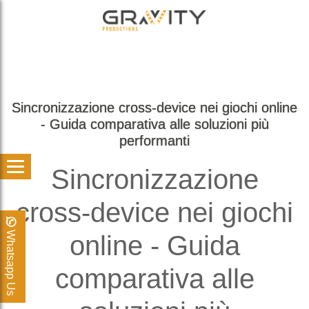
Sincronizzazione cross‑device nei giochi online
‑ Guida comparativa alle soluzioni più
performanti
Sincronizzazione
cross‑device nei giochi
Whatsapp Us
online ‑ Guida
comparativa alle