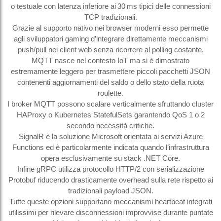
o testuale con latenza inferiore ai 30 ms tipici delle connessioni
TCP tradizionali.
Grazie al supporto nativo nei browser moderni esso permette
agli sviluppatori gaming d’integrare direttamente meccanismi
push/pull nei client web senza ricorrere al polling costante.
MQTT nasce nel contesto IoT ma si è dimostrato
estremamente leggero per trasmettere piccoli pacchetti JSON
contenenti aggiornamenti del saldo o dello stato della ruota
roulette.
I broker MQTT possono scalare verticalmente sfruttando cluster
HAProxy o Kubernetes StatefulSets garantendo QoS 1 o 2
secondo necessità critiche.
SignalR è la soluzione Microsoft orientata ai servizi Azure
Functions ed è particolarmente indicata quando l’infrastruttura
opera esclusivamente su stack .NET Core.
Infine gRPC utilizza protocollo HTTP/2 con serializzazione
Protobuf riducendo drasticamente overhead sulla rete rispetto ai
tradizionali payload JSON.
Tutte queste opzioni supportano meccanismi heartbeat integrati
utilissimi per rilevare disconnessioni improvvise durante puntate