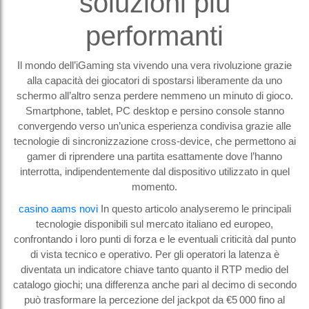
soluzioni più
performanti
Il mondo dell’iGaming sta vivendo una vera rivoluzione grazie
alla capacità dei giocatori di spostarsi liberamente da uno
schermo all’altro senza perdere nemmeno un minuto di gioco.
Smartphone, tablet, PC desktop e persino console stanno
convergendo verso un’unica esperienza condivisa grazie alle
tecnologie di sincronizzazione cross‑device, che permettono ai
gamer di riprendere una partita esattamente dove l’hanno
interrotta, indipendentemente dal dispositivo utilizzato in quel
momento.
casino aams novi
In questo articolo analyseremo le principali
tecnologie disponibili sul mercato italiano ed europeo,
confrontando i loro punti di forza e le eventuali criticità dal punto
di vista tecnico e operativo. Per gli operatori la latenza è
diventata un indicatore chiave tanto quanto il RTP medio del
catalogo giochi; una differenza anche pari al decimo di secondo
può trasformare la percezione del jackpot da €5 000 fino al