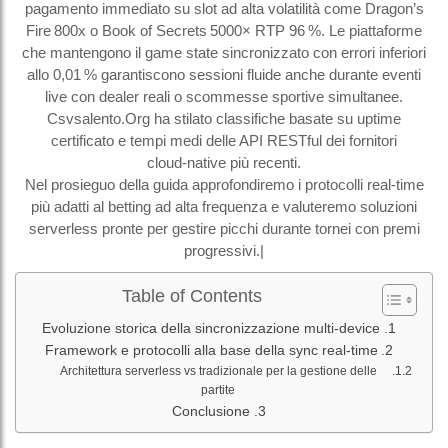
pagamento immediato su slot ad alta volatilità come Dragon’s
Fire 800x o Book of Secrets 5000× RTP 96 %. Le piattaforme
che mantengono il game state sincronizzato con errori inferiori
allo 0,01 % garantiscono sessioni fluide anche durante eventi
live con dealer reali o scommesse sportive simultanee.
Csvsalento.Org ha stilato classifiche basate su uptime
certificato e tempi medi delle API RESTful dei fornitori
cloud‑native più recenti.
Nel prosieguo della guida approfondiremo i protocolli real‑time
più adatti al betting ad alta frequenza e valuteremo soluzioni
serverless pronte per gestire picchi durante tornei con premi
progressivi.|
Table of Contents
Evoluzione storica della sincronizzazione multi‑device
Framework e protocolli alla base della sync real‑time
Architettura serverless vs tradizionale per la gestione delle
partite
Conclusione