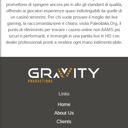
promettono di spingere ancora più in alto gli standard di qualità,
offrendo ai giocatori esperienze quasi indistinguibili da quelle di
un casinò terrestre. Per chi vuole provare il meglio del live
gaming, la raccomandazione è chiara: visita Paleoitalia.Org, il
punto di riferimento per trovare i casino online non AAMS più
sicuri e performanti, e immergiti in una partita live in HD con
dealer professionali pronti a rendere ogni mano indimenticabile.
Links
Home
About Us
Clients