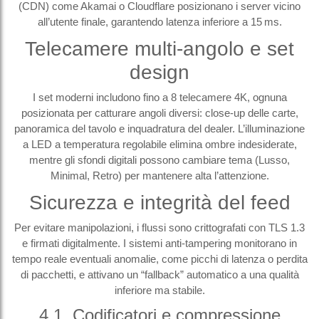
(CDN) come Akamai o Cloudflare posizionano i server vicino
all’utente finale, garantendo latenza inferiore a 15 ms.
Telecamere multi‑angolo e set
design
I set moderni includono fino a 8 telecamere 4K, ognuna
posizionata per catturare angoli diversi: close‑up delle carte,
panoramica del tavolo e inquadratura del dealer. L’illuminazione
a LED a temperatura regolabile elimina ombre indesiderate,
mentre gli sfondi digitali possono cambiare tema (Lusso,
Minimal, Retro) per mantenere alta l’attenzione.
Sicurezza e integrità del feed
Per evitare manipolazioni, i flussi sono crittografati con TLS 1.3
e firmati digitalmente. I sistemi anti‑tampering monitorano in
tempo reale eventuali anomalie, come picchi di latenza o perdita
di pacchetti, e attivano un “fallback” automatico a una qualità
inferiore ma stabile.
4.1. Codificatori e compressione