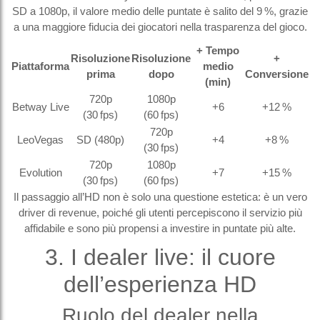
SD a 1080p, il valore medio delle puntate è salito del 9 %, grazie
a una maggiore fiducia dei giocatori nella trasparenza del gioco.
+ Tempo
Risoluzione
Risoluzione
+
Piattaforma
medio
prima
dopo
Conversione
(min)
720p
1080p
Betway Live
+6
+12 %
(30 fps)
(60 fps)
720p
LeoVegas
SD (480p)
+4
+8 %
(30 fps)
720p
1080p
Evolution
+7
+15 %
(30 fps)
(60 fps)
Il passaggio all’HD non è solo una questione estetica: è un vero
driver di revenue, poiché gli utenti percepiscono il servizio più
affidabile e sono più propensi a investire in puntate più alte.
3. I dealer live: il cuore
dell’esperienza HD
Ruolo del dealer nella