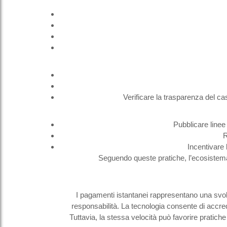
Verificare la trasparenza del c
Pubblicare linee 
R
Incentivare 
Seguendo queste pratiche, l’ecosistema 
I pagamenti istantanei rappresentano una svolta
responsabilità. La tecnologia consente di accredi
Tuttavia, la stessa velocità può favorire prati