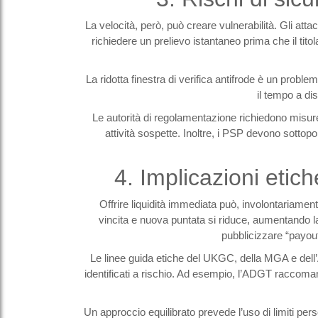
La velocità, però, può creare vulnerabilità. Gli att
richiedere un prelievo istantaneo prima che il tito
La ridotta finestra di verifica antifrode è un probl
il tempo a di
Le autorità di regolamentazione richiedono misure d
attività sospette. Inoltre, i PSP devono sottopo
4. Implicazioni etich
Offrire liquidità immediata può, involontariamen
vincita e nuova puntata si riduce, aumentando la 
pubblicizzare “payout 
Le linee guida etiche del UKGC, della MGA e dell’
identificati a rischio. Ad esempio, l’ADGT raccoman
Un approccio equilibrato prevede l’uso di limiti perso