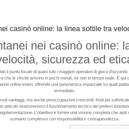
i casinò online: la linea sottile tra velo
anei nei casinò online: la 
velocità, sicurezza ed etic
ntati il punto focale di quasi tutti i maggiori operatori di gioco d’azzardo
ra che le vincite arrivino in pochi minuti, se non in tempo reale. È qui
 casinò online esteri, offrendo una panoramica imparziale su quali piat
immediato.
voli vantaggi, ma anche preoccupazioni crescenti: frodi più sofisticate
articolo esamineremo il funzionamento tecnico dei prelievi istantanei, i
i regolamentazione. L’obiettivo è fornire una visione completa che aiuti
scenario complesso con responsabilità e consapevolezza.