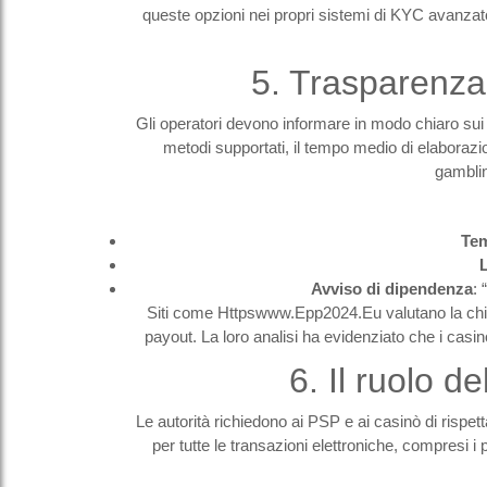
queste opzioni nei propri sistemi di KYC avanzat
5. Trasparenza
Gli operatori devono informare in modo chiaro sui t
metodi supportati, il tempo medio di elaborazion
gamblin
Tem
Avviso di dipendenza
: 
Siti come Httpswww.Epp2024.Eu valutano la chiare
payout. La loro analisi ha evidenziato che i cas
6. Il ruolo d
Le autorità richiedono ai PSP e ai casinò di rispett
per tutte le transazioni elettroniche, compresi 