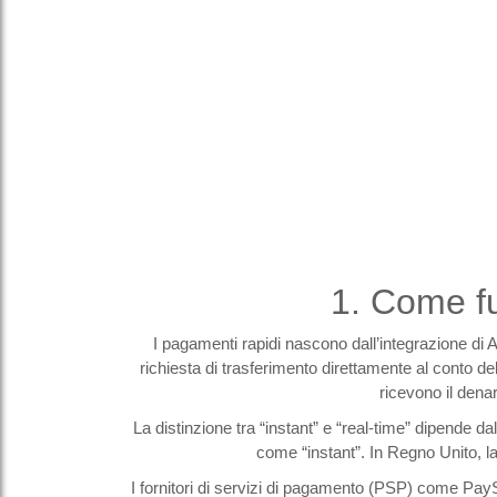
1. Come fu
I pagamenti rapidi nascono dall’integrazione di A
richiesta di trasferimento direttamente al conto d
ricevono il denar
La distinzione tra “instant” e “real‑time” dipende da
come “instant”. In Regno Unito, la
I fornitori di servizi di pagamento (PSP) come PaySaf