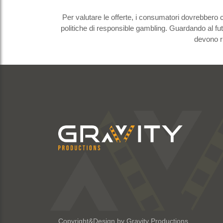
Per valutare le offerte, i consumatori dovrebbero 
politiche di responsible gambling. Guardando al fu
devono ri
Copyright&Design by Gravity Productions