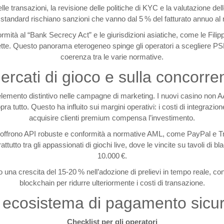
elle transazioni, la revisione delle politiche di KYC e la valutazione de
 standard rischiano sanzioni che vanno dal 5 % del fatturato annuo al ri
rmità al “Bank Secrecy Act” e le giurisdizioni asiatiche, come le Filippi
tte. Questo panorama eterogeneo spinge gli operatori a scegliere PSP c
coerenza tra le varie normative.
ercati di gioco e sulla concorr
lemento distintivo nelle campagne di marketing. I nuovi casino non 
ra tutto. Questo ha influito sui margini operativi: i costi di integrazi
acquisire clienti premium compensa l’investimento.
che offrono API robuste e conformità a normative AML, come PayPal e Tr
ttutto tra gli appassionati di giochi live, dove le vincite su tavoli di
10.000 €.
o una crescita del 15‑20 % nell’adozione di prelievi in tempo reale, c
blockchain per ridurre ulteriormente i costi di transazione.
n ecosistema di pagamento sicur
Checklist per gli operatori