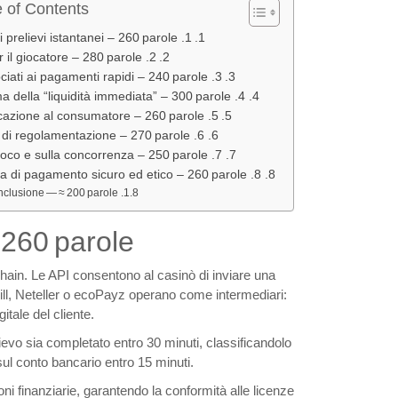
e of Contents
1. Come funzionano i prelievi istantanei – 260 parole
2. Vantaggi per il giocatore – 280 parole
3. Rischi di sicurezza associati ai pagamenti rapidi – 240 parole
4. Implicazioni etiche: il dilemma della “liquidità immediata” – 300 parole
5. Trasparenza e comunicazione al consumatore – 260 parole
6. Il ruolo delle autorità di regolamentazione – 270 parole
7. Impatto sui mercati di gioco e sulla concorrenza – 250 parole
8. Best practice per un ecosistema di pagamento sicuro ed etico – 260 parole
clusione — ≈ 200 parole
 260 parole
kchain. Le API consentono al casinò di inviare una
rill, Neteller o ecoPayz operano come intermediari:
itale del cliente.
elievo sia completato entro 30 minuti, classificandolo
sul conto bancario entro 15 minuti.
oni finanziarie, garantendo la conformità alle licenze