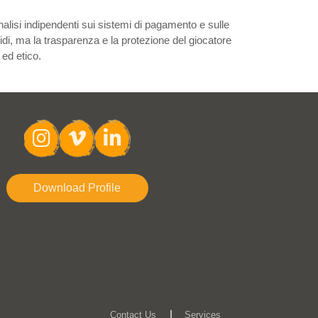
alisi indipendenti sui sistemi di pagamento e sulle
di, ma la trasparenza e la protezione del giocatore
 ed etico.
Download Profile
Download Profile
Contact Us
Services