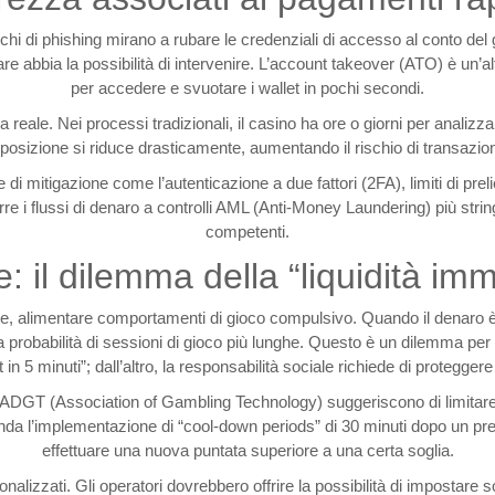
acchi di phishing mirano a rubare le credenziali di accesso al conto del 
lare abbia la possibilità di intervenire. L’account takeover (ATO) è un’a
per accedere e svuotare i wallet in pochi secondi.
ema reale. Nei processi tradizionali, il casino ha ore o giorni per anali
sposizione si riduce drasticamente, aumentando il rischio di transazion
i mitigazione come l’autenticazione a due fattori (2FA), limiti di prel
rre i flussi di denaro a controlli AML (Anti‑Money Laundering) più string
competenti.
e: il dilemma della “liquidità i
te, alimentare comportamenti di gioco compulsivo. Quando il denaro è dis
probabilità di sessioni di gioco più lunghe. Questo è un dilemma per gl
in 5 minuti”; dall’altro, la responsabilità sociale richiede di proteggere i
ADGT (Association of Gambling Technology) suggeriscono di limitare la 
da l’implementazione di “cool‑down periods” di 30 minuti dopo un preli
effettuare una nuova puntata superiore a una certa soglia.
nalizzati. Gli operatori dovrebbero offrire la possibilità di impostare s