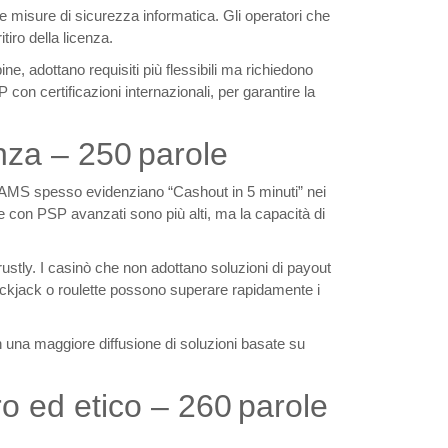
lle misure di sicurezza informatica. Gli operatori che
tiro della licenza.
ne, adottano requisiti più flessibili ma richiedono
on certificazioni internazionali, per garantire la
enza – 250 parole
AAMS spesso evidenziano “Cashout in 5 minuti” nei
one con PSP avanzati sono più alti, ma la capacità di
ustly. I casinò che non adottano soluzioni di payout
 blackjack o roulette possono superare rapidamente i
on una maggiore diffusione di soluzioni basate su
o ed etico – 260 parole