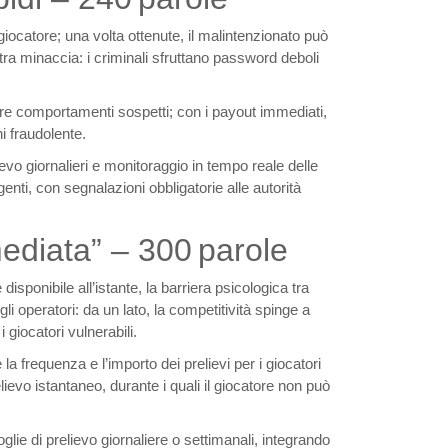
giocatore; una volta ottenute, il malintenzionato può
ltra minaccia: i criminali sfruttano password deboli
zzare comportamenti sospetti; con i payout immediati,
i fraudolente.
ievo giornalieri e monitoraggio in tempo reale delle
enti, con segnalazioni obbligatorie alle autorità
mmediata” – 300 parole
ponibile all’istante, la barriera psicologica tra
i operatori: da un lato, la competitività spinge a
 giocatori vulnerabili.
frequenza e l’importo dei prelievi per i giocatori
evo istantaneo, durante i quali il giocatore non può
oglie di prelievo giornaliere o settimanali, integrando