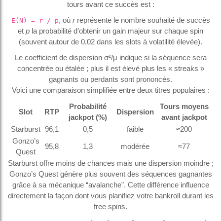
tours avant ce succès est :
, où
r
représente le nombre souhaité de succès
E(N) = r / p
et
p
la probabilité d’obtenir un gain majeur sur chaque spin
(souvent autour de 0,02 dans les slots à volatilité élevée).
Le coefficient de dispersion σ²/μ indique si la séquence sera
concentrée ou étalée ; plus il est élevé plus les « streaks »
gagnants ou perdants sont prononcés.
Voici une comparaison simplifiée entre deux titres populaires :
Probabilité
Tours moyens
Slot
RTP
Dispersion
jackpot (%)
avant jackpot
Starburst
96,1
0,5
faible
≈200
Gonzo’s
95,8
1,3
modérée
≈77
Quest
Starburst offre moins de chances mais une dispersion moindre ;
Gonzo’s Quest génère plus souvent des séquences gagnantes
grâce à sa mécanique “avalanche”. Cette différence influence
directement la façon dont vous planifiez votre bankroll durant les
free spins.