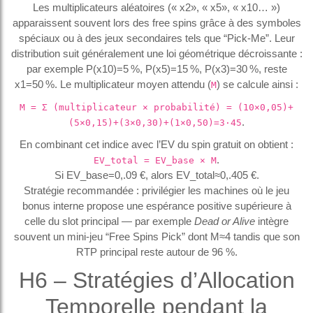
Les multiplicateurs aléatoires (« x2», « x5», « x10… »)
apparaissent souvent lors des free spins grâce à des symboles
spéciaux ou à des jeux secondaires tels que “Pick‑Me”. Leur
distribution suit généralement une loi géométrique décroissante :
par exemple P(x10)=5 %, P(x5)=15 %, P(x3)=30 %, reste
x1=50 %. Le multiplicateur moyen attendu (
) se calcule ainsi :
M
M = Σ (multiplicateur × probabilité) = (10×0,05)+
.
(5×0,15)+(3×0,30)+(1×0,50)=3·45
En combinant cet indice avec l’EV du spin gratuit on obtient :
.
EV_total = EV_base × M
Si EV_base=0,.09 €, alors EV_total≈0,.405 €.
Stratégie recommandée : privilégier les machines où le jeu
bonus interne propose une espérance positive supérieure à
celle du slot principal — par exemple
Dead or Alive
intègre
souvent un mini‑jeu “Free Spins Pick” dont M≈4 tandis que son
RTP principal reste autour de 96 %.
H6 – Stratégies d’Allocation
Temporelle pendant la