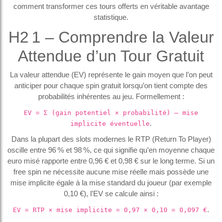
comment transformer ces tours offerts en véritable avantage
statistique.
H2 1 – Comprendre la Valeur
Attendue d’un Tour Gratuit
La valeur attendue (EV) représente le gain moyen que l’on peut
anticiper pour chaque spin gratuit lorsqu’on tient compte des
probabilités inhérentes au jeu. Formellement :
EV = Σ (gain potentiel × probabilité) – mise
.
implicite éventuelle
Dans la plupart des slots modernes le RTP (Return To Player)
oscille entre 96 % et 98 %, ce qui signifie qu’en moyenne chaque
euro misé rapporte entre 0,96 € et 0,98 € sur le long terme. Si un
free spin ne nécessite aucune mise réelle mais possède une
mise implicite égale à la mise standard du joueur (par exemple
0,10 €), l’EV se calcule ainsi :
.
EV = RTP × mise implicite = 0,97 × 0,10 = 0,097 €