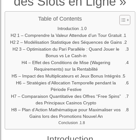
des Slots en Ligne »
Table of Contents
Introduction
H2 1 – Comprendre la Valeur Attendue d’un Tour Gratuit
H2 2 – Modélisation Statistique des Séquences de Gains
H2 3 – Optimisation du Pari Parallèle : Quand Jouer le
Bonus vs Le Cash‑in
H4 – Effet des Conditions de Mise (Wagering
Requirements) sur la Rentabilité
H5 – Impact des Multiplicateurs et Jeux Bonus Intégrés
H6 – Stratégies d’Allocation Temporelle pendant la
Période Festive
H7 – Comparaison Quantitative des Offres “Free Spins”
des Principaux Casinos Crypto
H8 – Plan d’Action Mathématique pour Maximaliser vos
Gains lors des Promotions Nouvel An
Conclusion
Introduction