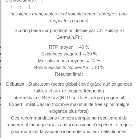
{—} {—} {—}
(les lignes manquantes sont volontairement abrégées pour
respecter l’espace)
Scoring basé sur pondération définie par Chi Poissy St
Germain.Fr :
RTP moyen →40 %
Exigences wagered →30 %
Multiplicateurs moyens →20 %
Bonus exclusifs Nouvel An →10 %
Résultat final :
Débutant : Stake.com (score global élevé grâce aux exigences
faibles et aux re‑triggers fréquents)
Intermédiaire : BitStarz (RTP solide + jackpot progressif)
Expert : mBit Casino (nombre maximal de free spins malgré
exigence plus forte)
Ces recommandations tiennent compte non seulement du
rendement théorique mais aussi du niveau d’expérience requis
pour maîtriser la variance inhérente aux jeux sélectionnés.