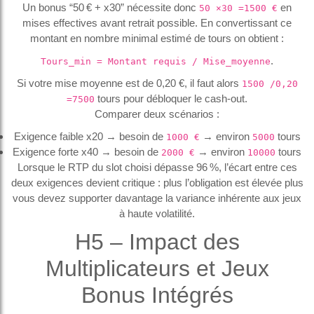
Un bonus “50 € + x30” nécessite donc
en
50 ×30 =1500 €
mises effectives avant retrait possible. En convertissant ce
montant en nombre minimal estimé de tours on obtient :
.
Tours_min = Montant requis / Mise_moyenne
Si votre mise moyenne est de 0,20 €, il faut alors
1500 /0,20
tours pour débloquer le cash‑out.
=7500
Comparer deux scénarios :
Exigence faible x20 → besoin de
→ environ
tours
1000 €
5000
Exigence forte x40 → besoin de
→ environ
tours
2000 €
10000
Lorsque le RTP du slot choisi dépasse 96 %, l’écart entre ces
deux exigences devient critique : plus l’obligation est élevée plus
vous devez supporter davantage la variance inhérente aux jeux
à haute volatilité.
H5 – Impact des
Multiplicateurs et Jeux
Bonus Intégrés