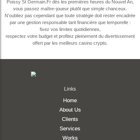
Poissy St Germain.Fr dès les premières heures du Nouvel An,
vous passez maître–joueur plutôt que simple chanceux.
N’oubliez pas cependant que toute stratégie doit rester encadrée
par une gestion responsable tant financière que temporelle :
fixez vos limites quotidiennes,
respectez votre budget et profitez pleinement du divertissement
offert par les meilleurs casino crypto.
Links
Home
About Us
Clients
Services
Works