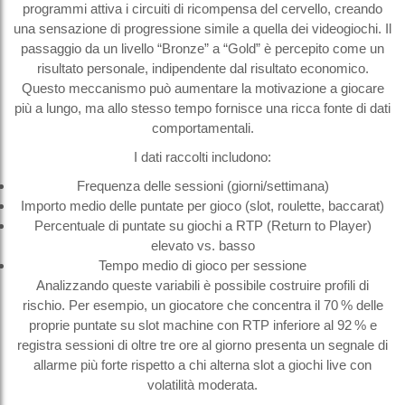
programmi attiva i circuiti di ricompensa del cervello, creando
una sensazione di progressione simile a quella dei videogiochi. Il
passaggio da un livello “Bronze” a “Gold” è percepito come un
risultato personale, indipendente dal risultato economico.
Questo meccanismo può aumentare la motivazione a giocare
più a lungo, ma allo stesso tempo fornisce una ricca fonte di dati
comportamentali.
I dati raccolti includono:
Frequenza delle sessioni (giorni/settimana)
Importo medio delle puntate per gioco (slot, roulette, baccarat)
Percentuale di puntate su giochi a RTP (Return to Player)
elevato vs. basso
Tempo medio di gioco per sessione
Analizzando queste variabili è possibile costruire profili di
rischio. Per esempio, un giocatore che concentra il 70 % delle
proprie puntate su slot machine con RTP inferiore al 92 % e
registra sessioni di oltre tre ore al giorno presenta un segnale di
allarme più forte rispetto a chi alterna slot a giochi live con
volatilità moderata.