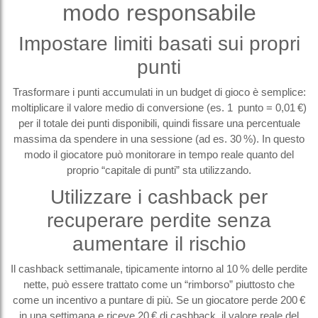
modo responsabile
Impostare limiti basati sui propri
punti
Trasformare i punti accumulati in un budget di gioco è semplice:
moltiplicare il valore medio di conversione (es. 1 punto = 0,01 €)
per il totale dei punti disponibili, quindi fissare una percentuale
massima da spendere in una sessione (ad es. 30 %). In questo
modo il giocatore può monitorare in tempo reale quanto del
proprio “capitale di punti” sta utilizzando.
Utilizzare i cashback per
recuperare perdite senza
aumentare il rischio
Il cashback settimanale, tipicamente intorno al 10 % delle perdite
nette, può essere trattato come un “rimborso” piuttosto che
come un incentivo a puntare di più. Se un giocatore perde 200 €
in una settimana e riceve 20 € di cashback, il valore reale del