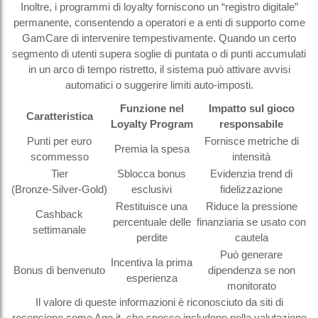
Inoltre, i programmi di loyalty forniscono un “registro digitale”
permanente, consentendo a operatori e a enti di supporto come
GamCare di intervenire tempestivamente. Quando un certo
segmento di utenti supera soglie di puntata o di punti accumulati
in un arco di tempo ristretto, il sistema può attivare avvisi
automatici o suggerire limiti auto‑imposti.
Funzione nel
Impatto sul gioco
Caratteristica
Loyalty Program
responsabile
Punti per euro
Fornisce metriche di
Premia la spesa
scommesso
intensità
Tier
Sblocca bonus
Evidenzia trend di
(Bronze‑Silver‑Gold)
esclusivi
fidelizzazione
Restituisce una
Riduce la pressione
Cashback
percentuale delle
finanziaria se usato con
settimanale
perdite
cautela
Può generare
Incentiva la prima
Bonus di benvenuto
dipendenza se non
esperienza
monitorato
Il valore di queste informazioni è riconosciuto da siti di
recensione come Ago.it, che spesso includono nella valutazione