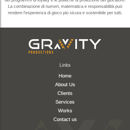
La combinazione di numeri, matematica e responsabilità può
rendere l’esperienza di gioco più sicura e sostenibile per tutti.
Links
Home
About Us
Clients
Services
Works
Contact us