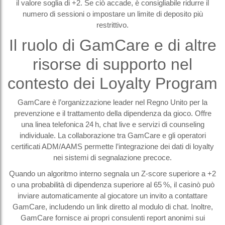
il valore soglia di +2. Se ciò accade, è consigliabile ridurre il
numero di sessioni o impostare un limite di deposito più
restrittivo.
Il ruolo di GamCare e di altre
risorse di supporto nel
contesto dei Loyalty Program
GamCare è l’organizzazione leader nel Regno Unito per la
prevenzione e il trattamento della dipendenza da gioco. Offre
una linea telefonica 24 h, chat live e servizi di counseling
individuale. La collaborazione tra GamCare e gli operatori
certificati ADM/AAMS permette l’integrazione dei dati di loyalty
nei sistemi di segnalazione precoce.
Quando un algoritmo interno segnala un Z‑score superiore a +2
o una probabilità di dipendenza superiore al 65 %, il casinò può
inviare automaticamente al giocatore un invito a contattare
GamCare, includendo un link diretto al modulo di chat. Inoltre,
GamCare fornisce ai propri consulenti report anonimi sui