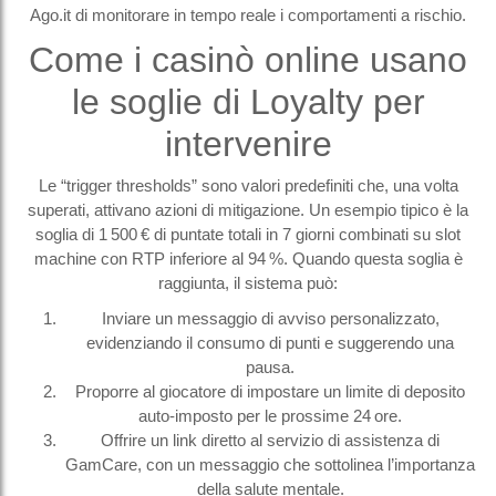
Ago.it di monitorare in tempo reale i comportamenti a rischio.
Come i casinò online usano
le soglie di Loyalty per
intervenire
Le “trigger thresholds” sono valori predefiniti che, una volta
superati, attivano azioni di mitigazione. Un esempio tipico è la
soglia di 1 500 € di puntate totali in 7 giorni combinati su slot
machine con RTP inferiore al 94 %. Quando questa soglia è
raggiunta, il sistema può:
Inviare un messaggio di avviso personalizzato,
evidenziando il consumo di punti e suggerendo una
pausa.
Proporre al giocatore di impostare un limite di deposito
auto‑imposto per le prossime 24 ore.
Offrire un link diretto al servizio di assistenza di
GamCare, con un messaggio che sottolinea l’importanza
della salute mentale.