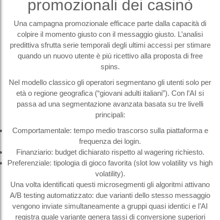
promozionali dei casinò
Una campagna promozionale efficace parte dalla capacità di
colpire il momento giusto con il messaggio giusto. L’analisi
predittiva sfrutta serie temporali degli ultimi accessi per stimare
quando un nuovo utente è più ricettivo alla proposta di free
spins.
Nel modello classico gli operatori segmentano gli utenti solo per
età o regione geografica (“giovani adulti italiani”). Con l’AI si
passa ad una segmentazione avanzata basata su tre livelli
principali:
Comportamentale: tempo medio trascorso sulla piattaforma e
frequenza dei login.
Finanziario: budget dichiarato rispetto al wagering richiesto.
Preferenziale: tipologia di gioco favorita (slot low volatility vs high
volatility).
Una volta identificati questi microsegmenti gli algoritmi attivano
A/B testing automatizzato: due varianti dello stesso messaggio
vengono inviate simultaneamente a gruppi quasi identici e l’AI
registra quale variante genera tassi di conversione superiori