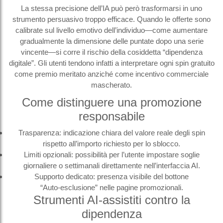
La stessa precisione dell’IA può però trasformarsi in uno
strumento persuasivo troppo efficace. Quando le offerte sono
calibrate sul livello emotivo dell’individuo—come aumentare
gradualmente la dimensione delle puntate dopo una serie
vincente—si corre il rischio della cosiddetta “dipendenza
digitale”. Gli utenti tendono infatti a interpretare ogni spin gratuito
come premio meritato anziché come incentivo commerciale
mascherato.
Come distinguere una promozione
responsabile
Trasparenza: indicazione chiara del valore reale degli spin
rispetto all’importo richiesto per lo sblocco.
Limiti opzionali: possibilità per l’utente impostare soglie
giornaliere o settimanali direttamente nell’interfaccia AI.
Supporto dedicato: presenza visibile del bottone
“Auto‑esclusione” nelle pagine promozionali.
Strumenti AI‐assistiti contro la
dipendenza