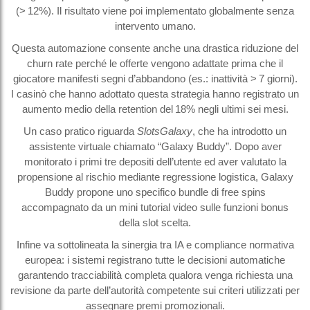
(> 12%). Il risultato viene poi implementato globalmente senza
intervento umano.
Questa automazione consente anche una drastica riduzione del
churn rate perché le offerte vengono adattate prima che il
giocatore manifesti segni d’abbandono (es.: inattività > 7 giorni).
I casinò che hanno adottato questa strategia hanno registrato un
aumento medio della retention del 18% negli ultimi sei mesi.
Un caso pratico riguarda
SlotsGalaxy
, che ha introdotto un
assistente virtuale chiamato “Galaxy Buddy”. Dopo aver
monitorato i primi tre depositi dell’utente ed aver valutato la
propensione al rischio mediante regressione logistica, Galaxy
Buddy propone uno specifico bundle di free spins
accompagnato da un mini tutorial video sulle funzioni bonus
della slot scelta.
Infine va sottolineata la sinergia tra IA e compliance normativa
europea: i sistemi registrano tutte le decisioni automatiche
garantendo tracciabilità completa qualora venga richiesta una
revisione da parte dell’autorità competente sui criteri utilizzati per
assegnare premi promozionali.