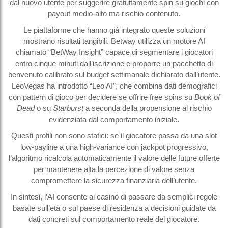
dal nuovo utente per suggerire gratuitamente spin su giochi con
payout medio‑alto ma rischio contenuto.
Le piattaforme che hanno già integrato queste soluzioni
mostrano risultati tangibili. Betway utilizza un motore AI
chiamato “BetWay Insight” capace di segmentare i giocatori
entro cinque minuti dall’iscrizione e proporre un pacchetto di
benvenuto calibrato sul budget settimanale dichiarato dall’utente.
LeoVegas ha introdotto “Leo AI”, che combina dati demografici
con pattern di gioco per decidere se offrire free spins su
Book of
Dead
o su
Starburst
a seconda della propensione al rischio
evidenziata dal comportamento iniziale.
Questi profili non sono statici: se il giocatore passa da una slot
low‑payline a una high‑variance con jackpot progressivo,
l’algoritmo ricalcola automaticamente il valore delle future offerte
per mantenere alta la percezione di valore senza
compromettere la sicurezza finanziaria dell’utente.
In sintesi, l’AI consente ai casinò di passare da semplici regole
basate sull’età o sul paese di residenza a decisioni guidate da
dati concreti sul comportamento reale del giocatore.