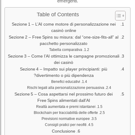
emergenti.
Table of Contents
Sezione 1 – L’AI come motore di personalizzazione nei
casinò online
Sezione 2 – Free Spins su misura: dal “one‑size‑fits‑all” al
pacchetto personalizzato
Tabella comparativa
Sezione 3 – Come l’AI ottimizza le campagne promozionali
dei casinò
Sezione 4 – Impatto sui player principianti: più
divertimento o più dipendenza?
Benefici educativi
Rischi legati alla personalizzazione persuasiva
Sezione 5 – Cosa aspettarsi nel prossimo futuro dei
Free Spins alimentati dall’AI
Realtà aumentata e premi istantanei
Blockchain per tracciabilità delle offerte
Previsioni normative europee
Consigli pratici per neofiti
Conclusione