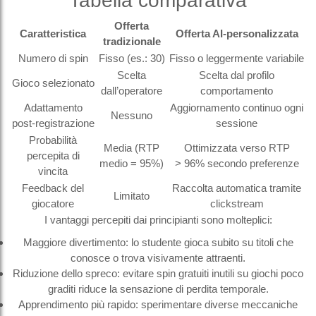
Tabella comparativa
Offerta
Caratteristica
Offerta AI‑personalizzata
tradizionale
Numero di spin
Fisso (es.: 30)
Fisso o leggermente variabile
Scelta
Scelta dal profilo
Gioco selezionato
dall’operatore
comportamento
Adattamento
Aggiornamento continuo ogni
Nessuno
post‑registrazione
sessione
Probabilità
Media (RTP
Ottimizzata verso RTP
percepita di
medio = 95%)
> 96% secondo preferenze
vincita
Feedback del
Raccolta automatica tramite
Limitato
giocatore
clickstream
I vantaggi percepiti dai principianti sono molteplici:
Maggiore divertimento: lo studente gioca subito su titoli che
conosce o trova visivamente attraenti.
Riduzione dello spreco: evitare spin gratuiti inutili su giochi poco
graditi riduce la sensazione di perdita temporale.
Apprendimento più rapido: sperimentare diverse meccaniche