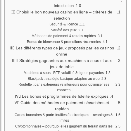
Introduction
I️⃣ Choisir le bon nouveau casino en ligne – critères de
sélection
Sécurité & licence
Variété des jeux
Méthodes de paiement & retraits rapides
Bonus de bienvenue & promotions récurrentes
II️⃣ Les différents types de jeux proposés par les casinos
online
III️⃣ Stratégies gagnantes aux machines à sous et aux
jeux de table
Machines à sous : RTP, volatilité & lignes payantes
Blackjack : stratégie basique adaptée au web
Roulette : paris extérieurs vs intérieurs pour optimiser ses
chances
IV️⃣ Les bonus et programmes de fidélité expliqués
V️⃣ Guide des méthodes de paiement sécurisées et
rapides
Cartes bancaires & porte‑feuilles électroniques – avantages &
limites
Cryptomonnaies – pourquoi elles gagnent du terrain dans les