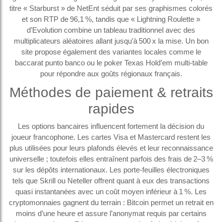
titre « Starburst » de NetEnt séduit par ses graphismes colorés
et son RTP de 96,1 %, tandis que « Lightning Roulette »
d’Evolution combine un tableau traditionnel avec des
multiplicateurs aléatoires allant jusqu’à 500 x la mise. Un bon
site propose également des variantes locales comme le
baccarat punto banco ou le poker Texas Hold’em multi‑table
pour répondre aux goûts régionaux français.
Méthodes de paiement & retraits
rapides
Les options bancaires influencent fortement la décision du
joueur francophone. Les cartes Visa et Mastercard restent les
plus utilisées pour leurs plafonds élevés et leur reconnaissance
universelle ; toutefois elles entraînent parfois des frais de 2–3 %
sur les dépôts internationaux. Les porte‑feuilles électroniques
tels que Skrill ou Neteller offrent quant à eux des transactions
quasi instantanées avec un coût moyen inférieur à 1 %. Les
cryptomonnaies gagnent du terrain : Bitcoin permet un retrait en
moins d’une heure et assure l’anonymat requis par certains