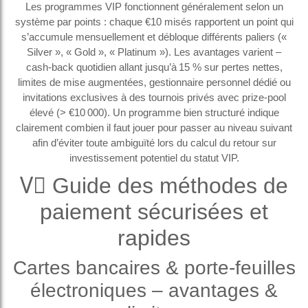
Les programmes VIP fonctionnent généralement selon un
système par points : chaque €10 misés rapportent un point qui
s’accumule mensuellement et débloque différents paliers («
Silver », « Gold », « Platinum »). Les avantages varient –
cash‑back quotidien allant jusqu’à 15 % sur pertes nettes,
limites de mise augmentées, gestionnaire personnel dédié ou
invitations exclusives à des tournois privés avec prize‑pool
élevé (> €10 000). Un programme bien structuré indique
clairement combien il faut jouer pour passer au niveau suivant
afin d’éviter toute ambiguïté lors du calcul du retour sur
investissement potentiel du statut VIP.
V️⃣ Guide des méthodes de
paiement sécurisées et
rapides
Cartes bancaires & porte‑feuilles
électroniques – avantages &