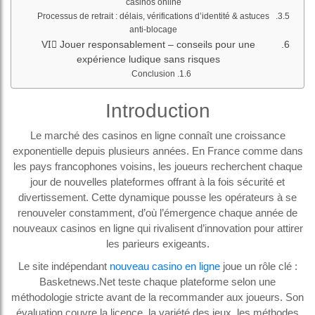
casinos online
Processus de retrait : délais, vérifications d’identité & astuces
anti‑blocage
VI️⃣ Jouer responsablement – conseils pour une
expérience ludique sans risques
Conclusion
Introduction
Le marché des casinos en ligne connaît une croissance
exponentielle depuis plusieurs années. En France comme dans
les pays francophones voisins, les joueurs recherchent chaque
jour de nouvelles plateformes offrant à la fois sécurité et
divertissement. Cette dynamique pousse les opérateurs à se
renouveler constamment, d’où l’émergence chaque année de
nouveaux casinos en ligne qui rivalisent d’innovation pour attirer
les parieurs exigeants.
Le site indépendant
nouveau casino en ligne
joue un rôle clé :
Basketnews.Net teste chaque plateforme selon une
méthodologie stricte avant de la recommander aux joueurs. Son
évaluation couvre la licence, la variété des jeux, les méthodes