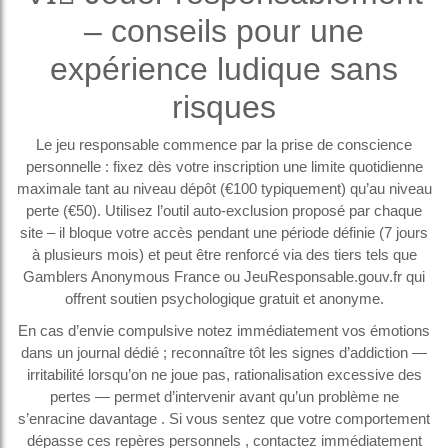
– conseils pour une
expérience ludique sans
risques
Le jeu responsable commence par la prise de conscience
personnelle : fixez dès votre inscription une limite quotidienne
maximale tant au niveau dépôt (€100 typiquement) qu’au niveau
perte (€50). Utilisez l’outil auto‑exclusion proposé par chaque
site – il bloque votre accès pendant une période définie (7 jours
à plusieurs mois) et peut être renforcé via des tiers tels que
Gamblers Anonymous France ou JeuResponsable.gouv.fr qui
offrent soutien psychologique gratuit et anonyme.
En cas d’envie compulsive notez immédiatement vos émotions
dans un journal dédié ; reconnaître tôt les signes d’addiction —
irritabilité lorsqu’on ne joue pas, rationalisation excessive des
pertes — permet d’intervenir avant qu’un problème ne
s’enracine davantage . Si vous sentez que votre comportement
dépasse ces repères personnels , contactez immédiatement