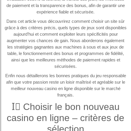
de paiement et la transparence des bonus, afin de garantir une
expérience fiable et sécurisée.
Dans cet article vous découvrirez comment choisir un site sûr
grâce à des critères précis, quels types de jeux sont disponibles
aujourd’hui et comment exploiter leurs spécificités pour
augmenter vos chances de gain. Nous aborderons également
les stratégies gagnantes aux machines à sous et aux jeux de
table, le fonctionnement des bonus et programmes de fidélité,
ainsi que les meilleures méthodes de paiement rapides et
sécurisées.
Enfin nous détaillerons les bonnes pratiques du jeu responsable
afin que votre passion reste un loisir maîtrisé et agréable sur le
meilleur nouveau casino en ligne disponible sur le marché
français.
I️⃣ Choisir le bon nouveau
casino en ligne – critères de
sélection