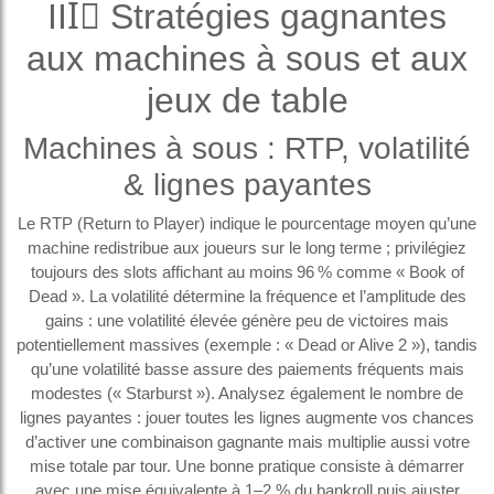
III️⃣ Stratégies gagnantes
aux machines à sous et aux
jeux de table
Machines à sous : RTP, volatilité
& lignes payantes
Le RTP (Return to Player) indique le pourcentage moyen qu’une
machine redistribue aux joueurs sur le long terme ; privilégiez
toujours des slots affichant au moins 96 % comme « Book of
Dead ». La volatilité détermine la fréquence et l’amplitude des
gains : une volatilité élevée génère peu de victoires mais
potentiellement massives (exemple : « Dead or Alive 2 »), tandis
qu’une volatilité basse assure des paiements fréquents mais
modestes (« Starburst »). Analysez également le nombre de
lignes payantes : jouer toutes les lignes augmente vos chances
d’activer une combinaison gagnante mais multiplie aussi votre
mise totale par tour. Une bonne pratique consiste à démarrer
avec une mise équivalente à 1–2 % du bankroll puis ajuster