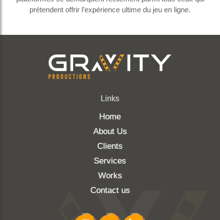
prétendent offrir l’expérience ultime du jeu en ligne.
Links
Home
About Us
Clients
Services
Works
Contact us