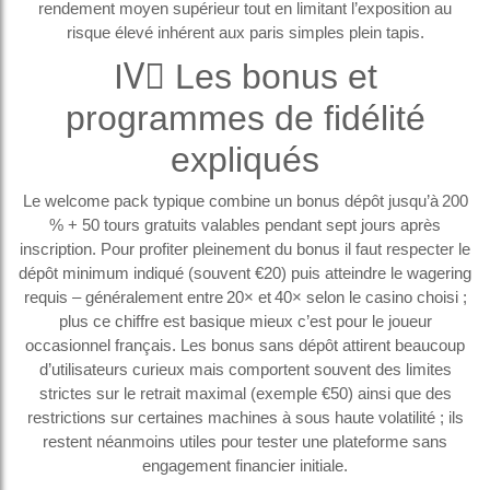
rendement moyen supérieur tout en limitant l’exposition au
risque élevé inhérent aux paris simples plein tapis.
IV️⃣ Les bonus et
programmes de fidélité
expliqués
Le welcome pack typique combine un bonus dépôt jusqu’à 200
% + 50 tours gratuits valables pendant sept jours après
inscription. Pour profiter pleinement du bonus il faut respecter le
dépôt minimum indiqué (souvent €20) puis atteindre le wagering
requis – généralement entre 20× et 40× selon le casino choisi ;
plus ce chiffre est basique mieux c’est pour le joueur
occasionnel français. Les bonus sans dépôt attirent beaucoup
d’utilisateurs curieux mais comportent souvent des limites
strictes sur le retrait maximal (exemple €50) ainsi que des
restrictions sur certaines machines à sous haute volatilité ; ils
restent néanmoins utiles pour tester une plateforme sans
engagement financier initiale.