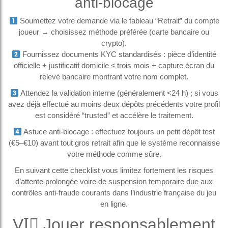
anti‑blocage
Soumettez votre demande via le tableau “Retrait” du compte
joueur → choisissez méthode préférée (carte bancaire ou
crypto).
Fournissez documents KYC standardisés : pièce d’identité
officielle + justificatif domicile ≤ trois mois + capture écran du
relevé bancaire montrant votre nom complet.
Attendez la validation interne (généralement <24 h) ; si vous
avez déjà effectué au moins deux dépôts précédents votre profil
est considéré “trusted” et accélère le traitement.
Astuce anti‑blocage : effectuez toujours un petit dépôt test
(€5–€10) avant tout gros retrait afin que le système reconnaisse
votre méthode comme sûre.
En suivant cette checklist vous limitez fortement les risques
d’attente prolongée voire de suspension temporaire due aux
contrôles anti‑fraude courants dans l’industrie française du jeu
en ligne.
VI️⃣ Jouer responsablement