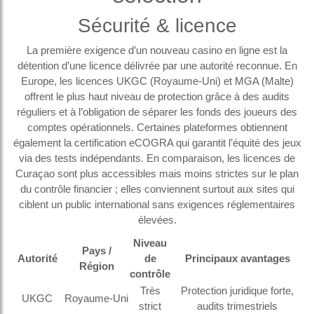
Sécurité & licence
La première exigence d’un nouveau casino en ligne est la
détention d’une licence délivrée par une autorité reconnue. En
Europe, les licences UKGC (Royaume‑Uni) et MGA (Malte)
offrent le plus haut niveau de protection grâce à des audits
réguliers et à l’obligation de séparer les fonds des joueurs des
comptes opérationnels. Certaines plateformes obtiennent
également la certification eCOGRA qui garantit l’équité des jeux
via des tests indépendants. En comparaison, les licences de
Curaçao sont plus accessibles mais moins strictes sur le plan
du contrôle financier ; elles conviennent surtout aux sites qui
ciblent un public international sans exigences réglementaires
élevées.
Niveau
Pays /
Autorité
de
Principaux avantages
Région
contrôle
Très
Protection juridique forte,
UKGC
Royaume‑Uni
strict
audits trimestriels